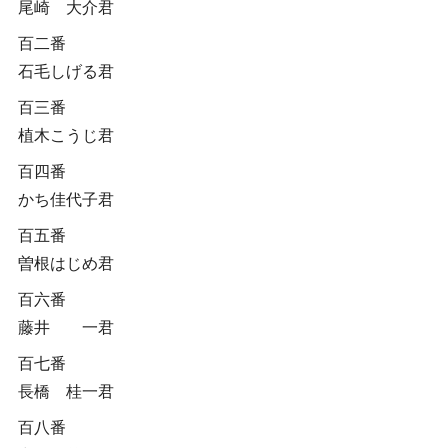
尾崎 大介君
百二番
石毛しげる君
百三番
植木こうじ君
百四番
かち佳代子君
百五番
曽根はじめ君
百六番
藤井 一君
百七番
長橋 桂一君
百八番