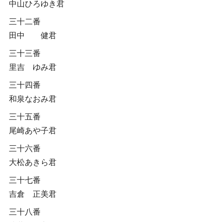
中山ひろゆき君
三十二番
田中 健君
三十三番
里吉 ゆみ君
三十四番
和泉なおみ君
三十五番
尾崎あや子君
三十六番
大松あきら君
三十七番
吉倉 正美君
三十八番