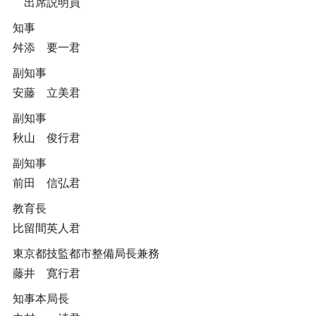
出席説明員
知事
舛添 要一君
副知事
安藤 立美君
副知事
秋山 俊行君
副知事
前田 信弘君
教育長
比留間英人君
東京都技監都市整備局長兼務
藤井 寛行君
知事本局長