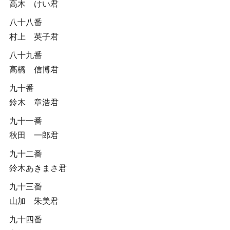
高木 けい君
八十八番
村上 英子君
八十九番
高橋 信博君
九十番
鈴木 章浩君
九十一番
秋田 一郎君
九十二番
鈴木あきまさ君
九十三番
山加 朱美君
九十四番