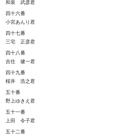
和泉 武彦君
四十六番
小宮あんり君
四十七番
三宅 正彦君
四十八番
吉住 健一君
四十九番
桜井 浩之君
五十番
野上ゆきえ君
五十一番
上田 令子君
五十二番