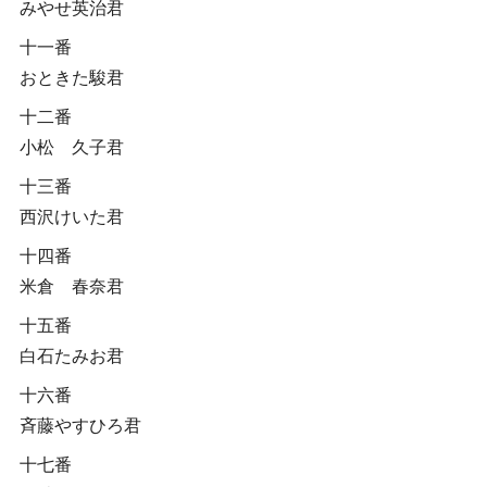
みやせ英治君
十一番
おときた駿君
十二番
小松 久子君
十三番
西沢けいた君
十四番
米倉 春奈君
十五番
白石たみお君
十六番
斉藤やすひろ君
十七番