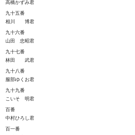
高橋かずみ君
九十五番
相川 博君
九十六番
山田 忠昭君
九十七番
林田 武君
九十八番
服部ゆくお君
九十九番
こいそ 明君
百番
中村ひろし君
百一番