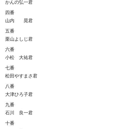
かんの弘一君
四番
山内 晃君
五番
栗山よしじ君
六番
小松 大祐君
七番
松田やすまさ君
八番
大津ひろ子君
九番
石川 良一君
十番