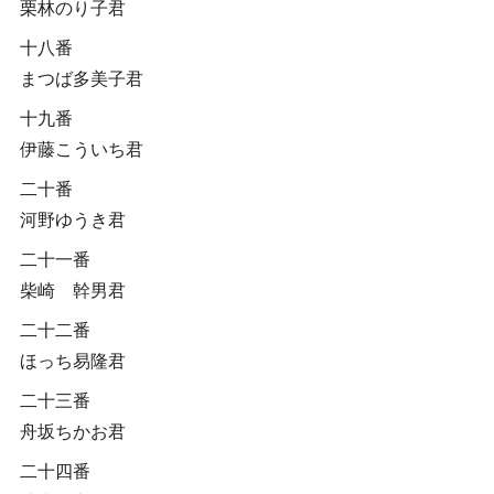
栗林のり子君
十八番
まつば多美子君
十九番
伊藤こういち君
二十番
河野ゆうき君
二十一番
柴崎 幹男君
二十二番
ほっち易隆君
二十三番
舟坂ちかお君
二十四番