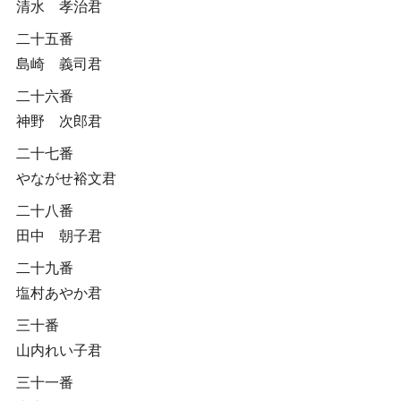
清水 孝治君
二十五番
島崎 義司君
二十六番
神野 次郎君
二十七番
やながせ裕文君
二十八番
田中 朝子君
二十九番
塩村あやか君
三十番
山内れい子君
三十一番