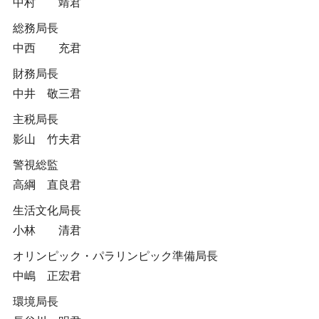
中村 靖君
総務局長
中西 充君
財務局長
中井 敬三君
主税局長
影山 竹夫君
警視総監
高綱 直良君
生活文化局長
小林 清君
オリンピック・パラリンピック準備局長
中嶋 正宏君
環境局長