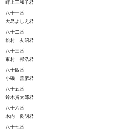
畔上三和子君
八十一番
大島よしえ君
八十二番
松村 友昭君
八十三番
東村 邦浩君
八十四番
小磯 善彦君
八十五番
鈴木貫太郎君
八十六番
木内 良明君
八十七番