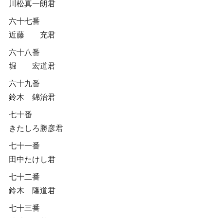
川松真一朗君
六十七番
近藤 充君
六十八番
堀 宏道君
六十九番
鈴木 錦治君
七十番
きたしろ勝彦君
七十一番
田中たけし君
七十二番
鈴木 隆道君
七十三番