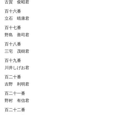
古賀 俊昭君
百十六番
立石 晴康君
百十七番
野島 善司君
百十八番
三宅 茂樹君
百十九番
川井しげお君
百二十番
吉野 利明君
百二十一番
野村 有信君
百二十二番