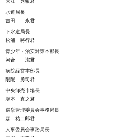
大江 秀敏君
水道局長
吉田 永君
下水道局長
松浦 將行君
青少年・治安対策本部長
河合 潔君
病院経営本部長
醍醐 勇司君
中央卸売市場長
塚本 直之君
選挙管理委員会事務局長
森 祐二郎君
人事委員会事務局長