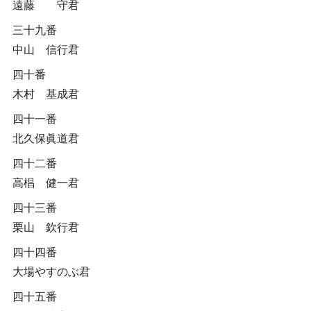
遠藤 守君
三十九番
中山 信行君
四十番
木村 基成君
四十一番
北久保眞道君
四十二番
高椙 健一君
四十三番
栗山 欽行君
四十四番
大場やすのぶ君
四十五番