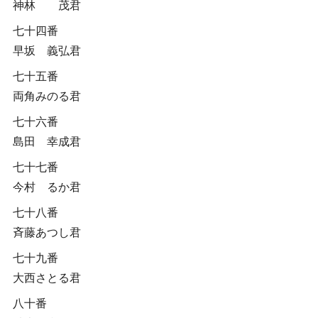
神林 茂君
七十四番
早坂 義弘君
七十五番
両角みのる君
七十六番
島田 幸成君
七十七番
今村 るか君
七十八番
斉藤あつし君
七十九番
大西さとる君
八十番