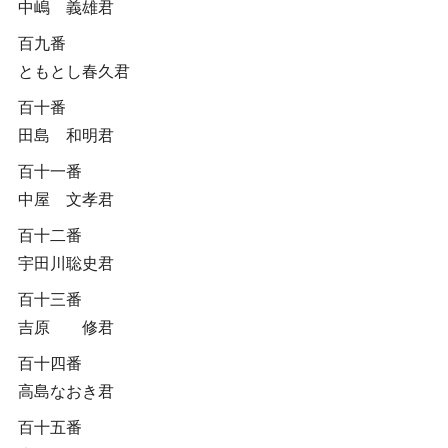
中嶋 義雄君
百九番
ともとし春久君
百十番
田島 和明君
百十一番
中屋 文孝君
百十二番
宇田川聡史君
百十三番
吉原 修君
百十四番
高島なおき君
百十五番