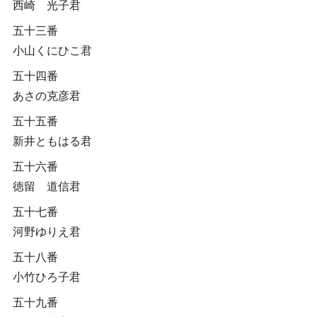
西崎 光子君
五十三番
小山くにひこ君
五十四番
あさの克彦君
五十五番
新井ともはる君
五十六番
徳留 道信君
五十七番
河野ゆりえ君
五十八番
小竹ひろ子君
五十九番