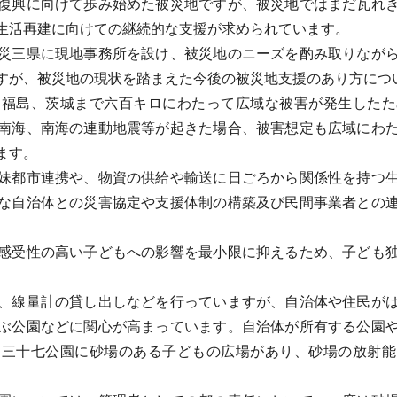
復興に向けて歩み始めた被災地ですが、被災地ではまだ瓦れき
生活再建に向けての継続的な支援が求められています。
災三県に現地事務所を設け、被災地のニーズを酌み取りながら
すが、被災地の現状を踏まえた今後の被災地支援のあり方につ
福島、茨城まで六百キロにわたって広域な被害が発生したた
南海、南海の連動地震等が起きた場合、被害想定も広域にわ
ます。
妹都市連携や、物資の供給や輸送に日ごろから関係性を持つ生
な自治体との災害協定や支援体制の構築及び民間事業者との
感受性の高い子どもへの影響を最小限に抑えるため、子ども独
、線量計の貸し出しなどを行っていますが、自治体や住民がは
ぶ公園などに関心が高まっています。自治体が所有する公園
は三十七公園に砂場のある子どもの広場があり、砂場の放射能