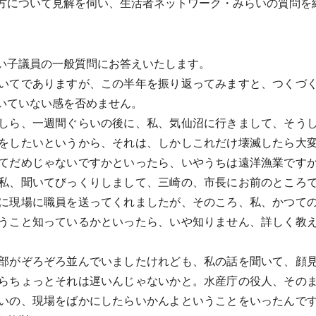
方について見解を伺い、生活者ネットワーク・みらいの質問を
い子議員の一般質問にお答えいたします。
いてでありますが、この半年を振り返ってみますと、つくづく
いていない感を否めません。
しら、一週間ぐらいの後に、私、気仙沼に行きまして、そうし
をしたいというから、それは、しかしこれだけ壊滅したら大
てだめじゃないですかといったら、いやうちは遠洋漁業です
私、聞いてびっくりしまして、三崎の、市長にお前のところ
に現場に職員を送ってくれましたが、そのころ、私、かつて
うこと知っているかといったら、いや知りません、詳しく教
部がぞろぞろ並んでいましたけれども、私の話を聞いて、顔見
らちょっとそれは遅いんじゃないかと。水産庁の役人、その
いの、現場をばかにしたらいかんよということをいったんで