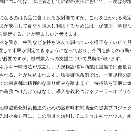
園については、管理者としての都の責任において、一度は砂場
になるのは食品に含まれる放射能ですが、これをはかれる測定
民が安心して食材を購入し利用するためには、保健所、学校
ら測定することが望ましいと考えます。
器を置き、牛乳などを持ち込んで調べている様子をテレビで見
置して市民が測定できるようになっており、今回も多くの市民
必要ですが、機材購入への支援について見解を伺います。
ネルギー特措法が成立し、大規模設備や商業用設備では全量買
されることが見込まれます。環境確保条例では、一定規模の
での東京都の積極的な取り組みを踏まえて、特措法を契機に
の義務づけだけではなく、導入を義務づけるソーラーオブリ
地球温暖化対策推進のための区市町村補助金の提案プロジェク
先日小金井市に、この制度を活用してエクセルギーハウス、