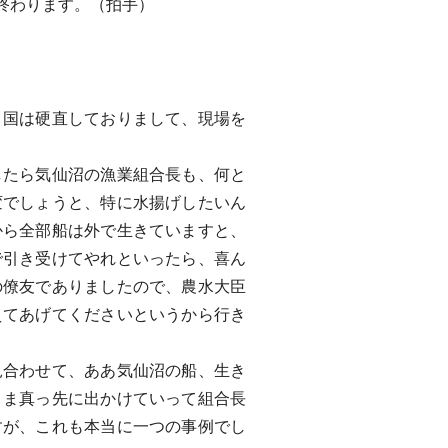
終わります。（拍手）
国は硬直しておりまして、現場を
たら気仙沼の漁業組合長も、何と
変でしょうと、特に水揚げしたいん
から全部船は外で生きていますと、
で引き受けてやれといったら、喜ん
の僚友でありましたので、農水大臣
えてあげてくださいというから行き
合わせて、ああ気仙沼の船、生き
まま真っ先に出かけていって組合長
すが、これも本当に一つの事例でし