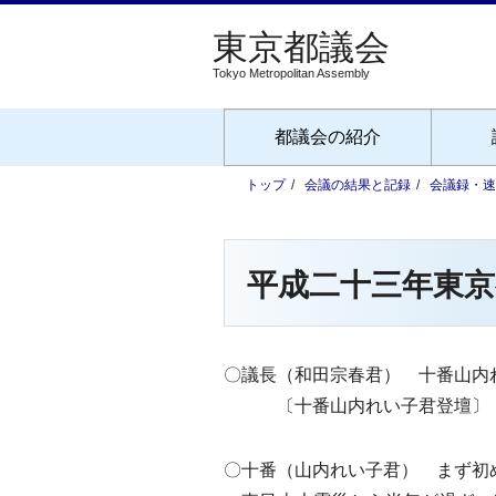
Tokyo Metropolitan Assembly
都議会の紹介
トップ
会議の結果と記録
会議録・速
平成二十三年東京
〇議長（和田宗春君） 十番山内
〔十番山内れい子君登壇〕
〇十番（山内れい子君） まず初