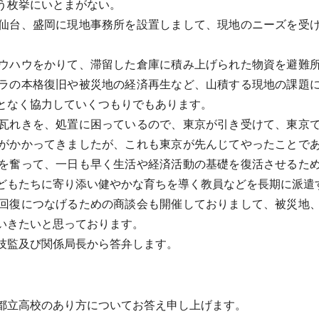
う枚挙にいとまがない。
仙台、盛岡に現地事務所を設置しまして、現地のニーズを受け
ウハウをかりて、滞留した倉庫に積み上げられた物資を避難所
ラの本格復旧や被災地の経済再生など、山積する現地の課題
となく協力していくつもりでもあります。
瓦れきを、処置に困っているので、東京が引き受けて、東京で
がかかってきましたが、これも東京が先んじてやったことで
を奮って、一日も早く生活や経済活動の基礎を復活させるた
どもたちに寄り添い健やかな育ちを導く教員などを長期に派遣
回復につなげるための商談会も開催しておりまして、被災地、
いきたいと思っております。
技監及び関係局長から答弁します。
都立高校のあり方についてお答え申し上げます。