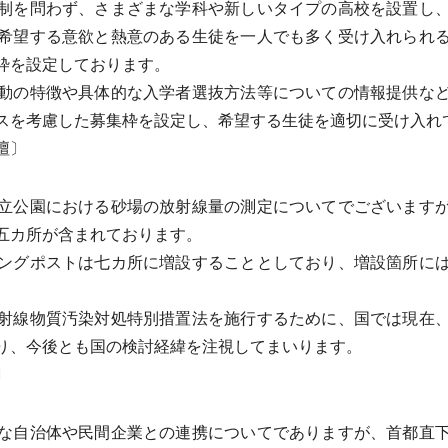
制を問わず、さまざまな学科や新しいタイプの高校を設置し、
希望する意欲と熱意のある生徒を一人でも多く受け入れられ
枠を設定しております。
動の特徴や具体的な入学者選抜方法等についての情報提供など
スを考慮した募集枠を設定し、希望する生徒を適切に受け入れ
壇〕
立公園における砂場の放射線量の測定についてでございます
五カ所が含まれております。
ングポストは七カ所に増設することとしており、増設箇所には
射線物質汚染対処特別措置法を施行するために、国では現在、
り、今後とも国の検討経緯を注視してまいります。
〕
な自治体や民間企業との連携についてでありますが、首都直