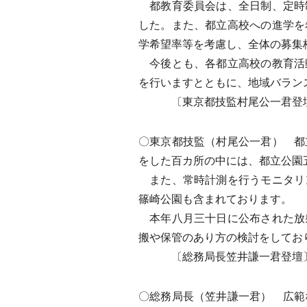
都教育委員会は、全日制、定時
した。また、都立高校への進学を
学希望率等を考慮し、全体の募集
今後とも、各都立高校の教育活
を行いますとともに、地域バラン
〔東京都技監村尾公一君登
〇東京都技監（村尾公一君） 都
をした百カ所の中には、都立公園
また、常時計測を行うモニタリ
篠崎公園も含まれております。
本年八月三十日に公布された放
搬や保管のあり方の検討をしてお
〔総務局長笠井謙一君登壇
〇総務局長（笠井謙一君） 広範