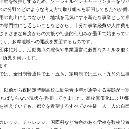
活動を後押しするため、ソーシャルベンチャーセンターを設
スの分野でどのような考え方で取り組みを展開してきたのか伺
用の創出にもつながり、地域を元気にする新たな事業として期
の専門性にも乏しいことなどから、十分な事業経費や人件費
さまざまな角度からの支援や社会的仕組みが墨田で始まって
おり、多摩地域への開設を要望するものです。
団体に対し、活動拠点の確保や事業運営に必要なスキルを磨く
、所見を伺います。
ます。
では、全日制普通科で五・五％、定時制では三八・九％の生徒
、以前から夜間定時制高校に勤労青少年が通学する実態が一割
ければならない現状を指摘してきました。高校無償化により都
を抱えていても、都立を希望するすべての生徒一人一人の自
カレッジ、チャレンジ、国際科など特色のある学校を数校設置