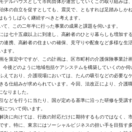
モデルハウスとして市民団体が運営していくこの取り組みは、
治体の自立を促すとしても、震災で、ともすれば足踏みしか
はもうしばらく継続すべきと考えます。
て、この二年半に行った事業の成果と課題を伺います。
には七十五歳以上に到達し、高齢者のひとり暮らしも増加する
の連携、高齢者の住まいの確保、見守りや配食など多様な生
います。
画を策定中ですが、この計画は、区市町村の介護保険事業計画
、今後どのように地域包括ケアシステムを構築していくのか伺
ふえており、介護現場においては、たんの吸引などの必要なケ
きる仕組みが求められています。今回、法改正により、介護
になりました。
引などを行うに当たり、国が定める基準に沿った研修を受講す
況について伺います。
解決に向けては、行政の対応だけに期待するものではなく、市
です。特に、東京にはソーシャルビジネスの担い手を目指す