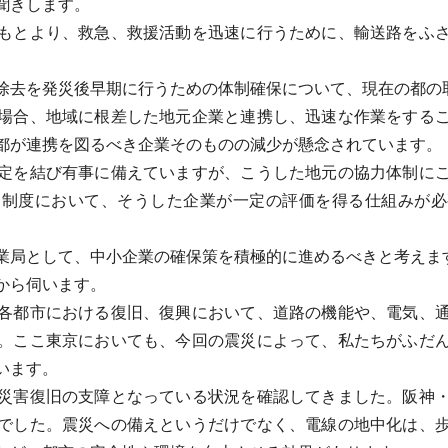
聞きします。
もとより、救急、救援活動を迅速に行うために、輸送路をふさ
去を発災後早期に行うための体制確保について、現在の都の
場合、地域に根差した地元企業と連携し、迅速な作業をするこ
都が連携を図るべき企業そのものの減少が懸念されています。
定を結び有事に備えていますが、こうした地元の協力体制にこ
約制度において、そうした企業が一定の評価を得る仕組みが必
局として、中小企業の確保策を積極的に進めるべきと考えま
から伺います。
各都市における復旧、復興において、道路の機能や、電気、通
。ここ東京においても、今回の震災によって、私たちがふだ
います。
災害復旧の支障となっている状況を確認してきました。阪神・
でした。震災への備えというだけでなく、電線の地中化は、