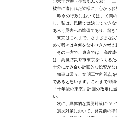
〇六十六番（小宮あんり君） 三
被害に遭われた皆様に、心からお
昨今の行政においては、民間の
し、私は、民間では決してできな
あろう災害への準備であり、起き
東京はこれまで、さまざまな災
めて我々は今何をなすべきか考え
その一方で、東京では、高度成
は、高度防災都市東京をつくるた
十分にかみ合い計画的な投資がな
知事は常々、文明工学的視点を
であると思います。これまで都議
「十年後の東京」計画の改定に
い。
次に、具体的な震災対策につい
震災対策において、発災前の準備