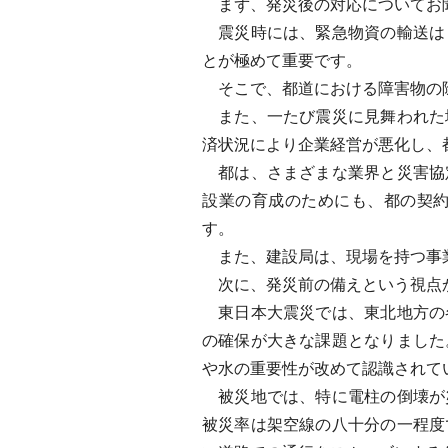
まず、発災後の対応についてお
震災時には、緊急物資の輸送は
とが極めて重要です。
そこで、都道における障害物の除
また、一たび震災に見舞われた
済状況により企業経営が悪化し、
都は、さまざまな業界と災害協
設業の育成のためにも、都の契
す。
また、建設局は、現場を持つ事業
次に、発災前の備えという視点
東日本大震災では、東北地方の
の確保が大きな課題となりました
や水の重要性が改めて認識されて
被災地では、特に電柱の倒壊が
被災率は架空線の八十分の一程度