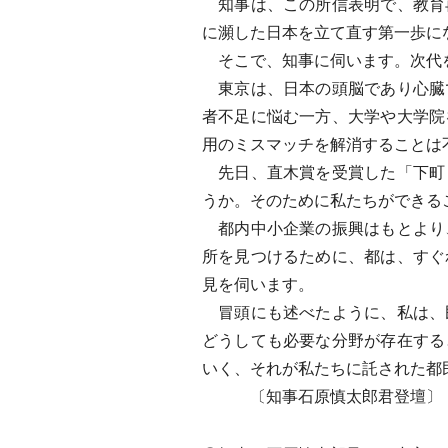
知事は、この所信表明で、教育
に瀕した日本を立て直す第一歩に
そこで、知事に伺います。次代を
東京は、日本の頭脳であり心臓
者不足に悩む一方、大学や大学院
用のミスマッチを解消することは
先日、直木賞を受賞した「下町
うか。そのために私たちができる
都内中小企業の振興はもとより
所を見つけるために、都は、すぐ
見を伺います。
冒頭にも述べたように、私は、
どうしても必要な分野が存在する
いく、それが私たちに託された都
〔知事石原慎太郎君登壇〕