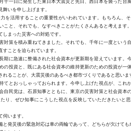
月十一日に発生した東日本大震災と先日、西日本を襲った台
見舞いを申し上げます。
力を活用することの重要性がいわれています。もちろん、そ
いこと、それでも、なすべきことがたくさんあると考えます
てしまった災害への対処です。
害対策を積み重ねてきました。それでも、千年に一度という自
直すことを迫られています。
長期に急速に整備された社会資本が更新期を迎えています。今
めの投資と、既にある社会資本の維持更新のための投資が一
されることが、大震災後のあるべき都市づくりであると思いま
持てとおっしゃっておられます。今申し上げた視点が、これか
会自民党は、石原知事とともに、東京の災害対策と社会資本
当たり、ぜひ知事にこうした視点を反映していただきたいと思
て伺います。
と発災後の緊急対応は車の両輪であって、どちらが欠けても