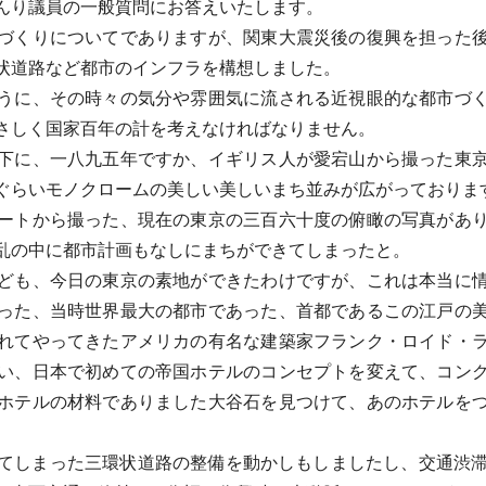
んり議員の一般質問にお答えいたします。
づくりについてでありますが、関東大震災後の復興を担った後
状道路など都市のインフラを構想しました。
うに、その時々の気分や雰囲気に流される近視眼的な都市づく
さしく国家百年の計を考えなければなりません。
下に、一八九五年ですか、イギリス人が愛宕山から撮った東京
ぐらいモノクロームの美しい美しいまち並みが広がっておりま
ートから撮った、現在の東京の三百六十度の俯瞰の写真があり
乱の中に都市計画もなしにまちができてしまったと。
ども、今日の東京の素地ができたわけですが、これは本当に情
った、当時世界最大の都市であった、首都であるこの江戸の
れてやってきたアメリカの有名な建築家フランク・ロイド・
い、日本で初めての帝国ホテルのコンセプトを変えて、コン
ホテルの材料でありました大谷石を見つけて、あのホテルを
しまった三環状道路の整備を動かしもしましたし、交通渋滞