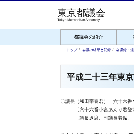
Tokyo Metropolitan Assembly
都議会の紹介
トップ
会議の結果と記録
会議録・速
平成二十三年東京
〇議長（和田宗春君） 六十六番
〔六十六番小宮あんり君登
〔議長退席、副議長着席〕