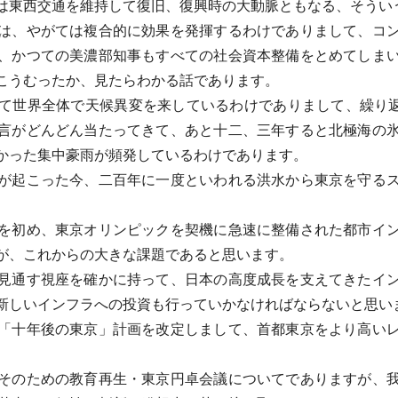
は東西交通を維持して復旧、復興時の大動脈ともなる、そうい
は、やがては複合的に効果を発揮するわけでありまして、コン
、かつての美濃部知事もすべての社会資本整備をとめてしま
こうむったか、見たらわかる話であります。
世界全体で天候異変を来しているわけでありまして、繰り返
言がどんどん当たってきて、あと十二、三年すると北極海の
かった集中豪雨が頻発しているわけであります。
が起こった今、二百年に一度といわれる洪水から東京を守るス
を初め、東京オリンピックを契機に急速に整備された都市イン
が、これからの大きな課題であると思います。
見通す視座を確かに持って、日本の高度成長を支えてきたイン
新しいインフラへの投資も行っていかなければならないと思い
「十年後の東京」計画を改定しまして、首都東京をより高いレ
そのための教育再生・東京円卓会議についてでありますが、我