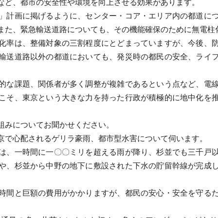
など、都市の安全性や環境を向上させる効果があります。
」計画に掲げるように、センター・コア・エリア内の都道につ
また、緊急輸送道路についても、その機能確保のために無電柱
化率は、整備対象の三割程度にとどまっていますが、今後、防
輸送道路以外の都道においても、発災時の都民の安全、ライ
的な課題、関係者が多く調整が複雑であるという点など、電線
こそ、東京という大きな力を持った行政が積極的に地中化を
組みについてお聞かせください。
で心配されるゲリラ豪雨、都市型水害について伺います。
は、一時間に一〇〇ミリを超える雨が降り、杉並でも三千戸以
や、杉並から中野の地下に敷設された下水の貯留幹線が完成
時間と巨額の費用がかかりますが、都民の安心・安全を守るた
。