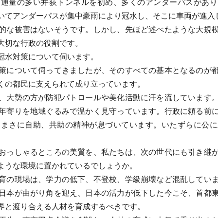
通量の多い井荻トンネルを初め、多くのアンダーパスがあり
いてアンダーパスが集中豪雨により冠水し、そこに車両が進入
的な被害はないそうです。しかし、先ほど述べたような大規模
大切な行政の役割です。
冠水対策について伺います。
策について伺ってきましたが、そのすべての基本となるのが都
くの都民に支えられて成り立っています。
、大勢の方が防犯パトロールや美化活動に汗を流しています。
年寄りを地域ぐるみで温かく見守っています。行政に頼る前
、まさに自助、共助の精神が息づいています。いたずらに公に
。
おっしゃるところの美質を、私たちは、次の世代にも引き継が
ような環境に置かれているでしょうか。
育の現場は、学力の低下、不登校、学級崩壊など混乱していま
日本が曲がり角を迎え、日本の活力が低下した今こそ、首都
界と渡り合える人材を育成するべきです。