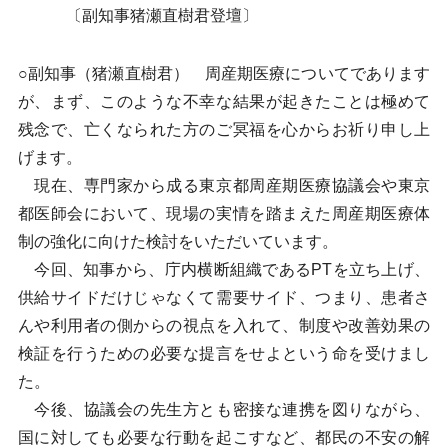
〔副知事猪瀬直樹君登壇〕
○副知事（猪瀬直樹君） 周産期医療についてであります
が、まず、このような不幸な結果が起きたことは極めて
残念で、亡くなられた方のご冥福を心からお祈り申し上
げます。
現在、専門家から成る東京都周産期医療協議会や東京
都医師会において、現場の実情を踏まえた周産期医療体
制の強化に向けた検討をいただいています。
今回、知事から、庁内横断組織であるPTを立ち上げ、
供給サイドだけじゃなくて需要サイド、つまり、患者さ
んや利用者の側からの視点を入れて、制度や改善効果の
検証を行うための必要な提言をせよという命を受けまし
た。
今後、協議会の先生方とも密接な連携を図りながら、
国に対しても必要な行動を起こすなど、都民の不安の解