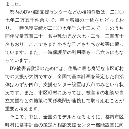
ました。
都内のDV相談支援センターなどの相談件数は、二〇〇
七年二万五千件余りで、年々増加の一途をたどってお
り、一時保護実績が二〇〇七年千六十三人で、このうち
同伴児童五百二十一名中乳幼児が六七・二％、三百五十
名もおり、ここでもまた小さな子どもたちが被害に遭っ
ています。また、一時保護所の利用率も一〇六％にもな
っています。
DV被害者救済のためには、住民に最も身近な市区町村
での支援が大切ですが、全国で基本計画を策定した自治
体はわずか四市、支援センター設置は八市のみという状
況です。また、市区町村にあっては、被害者の相談や自
立支援などの施策に関係機関が連携して取り組むことが
重要と考えます。
そこで、都は、全国のモデルとなるように、都内市区
町村に基本計画の策定と相談支援センター機能設置に向