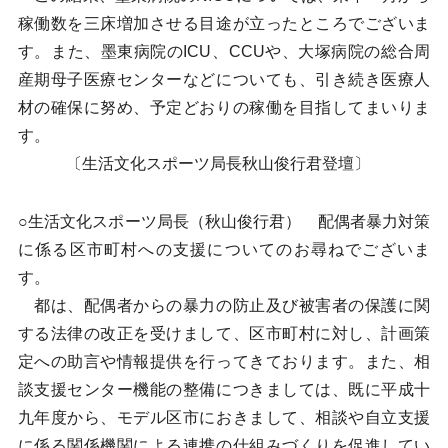
稼働数を三床増加させる目途が立ったところでございま
す。また、墨東病院のICU、CCUや、大塚病院の総合周
産期母子医療センターなどについても、引き続き医療人
材の確保に努め、予定どおりの稼働を目指してまいりま
す。
〔生活文化スポーツ局長秋山俊行君登壇〕
○生活文化スポーツ局長（秋山俊行君） 配偶者暴力対策
に係る区市町村への支援についてのお尋ねでございま
す。
都は、配偶者からの暴力の防止及び被害者の保護に関
する法律の改正を受けまして、区市町村に対し、計画策
定への助言や情報提供を行ってきております。また、相
談支援センター機能の整備につきましては、既に平成十
九年度から、モデル区市におきまして、相談や自立支援
に係る関係機関による連携の仕組みづくりを促進してい