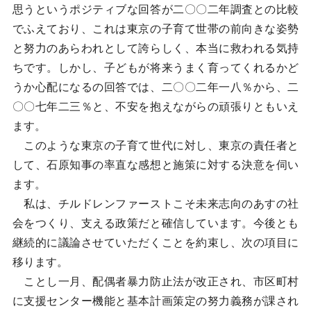
思うというポジティブな回答が二〇〇二年調査との比較
でふえており、これは東京の子育て世帯の前向きな姿勢
と努力のあらわれとして誇らしく、本当に救われる気持
ちです。しかし、子どもが将来うまく育ってくれるかど
うか心配になるの回答では、二〇〇二年一八％から、二
〇〇七年二三％と、不安を抱えながらの頑張りともいえ
ます。
このような東京の子育て世代に対し、東京の責任者と
して、石原知事の率直な感想と施策に対する決意を伺い
ます。
私は、チルドレンファーストこそ未来志向のあすの社
会をつくり、支える政策だと確信しています。今後とも
継続的に議論させていただくことを約束し、次の項目に
移ります。
ことし一月、配偶者暴力防止法が改正され、市区町村
に支援センター機能と基本計画策定の努力義務が課され