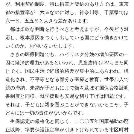
が、利用契約制度、特に措置と契約のあり方では、東京
都の措置率が二六％なのに対し、神奈川県、千葉県では
六一％、五五％と大きな差があります。
都は柔軟な判断を行うべきと考えますが、今後どう対
応し、根本原因をつくり出している国にどう働きかけて
いくのか、お伺いをいたします。
さきの医療問題でも、ハイリスク分娩の増加要因の一
因に経済的理由があるといわれ、児童虐待もDVもまた同
じです。国民生活で経済的格差が集中的にあらわれ、構
造化され、不平等となる部分が医療と教育。世帯加入で
親の滞納、未納が子どもにまで類を及ぼす国保資格証明
書制度と同様、就学援助も安易な切り下げは問題です。
それは、子どもは親を選ぶことができないからこそ、子
どもには一切の責任がないからです。
生保認定の厳格化と同じく、二〇〇五年国庫補助の廃
止以降、準要保護認定率が引き下げられている市区町村