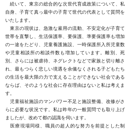
続いて、東京の総合的な次世代育成政策について、私
自身、子育て真っ最中の子育て世代の代表として質問を
いたします。
東京の現状は、急激な雇用の流動、不安定化が子育て
世帯を直撃し、生活保護率、要保護、準要保護率も増加
の一途をたどり、児童養護施設、一時保護所入所児童数
や児童相談所の相談件数も増加しています。離別、死
別、さらには被虐待、ネグレクトなどで家族と切り離さ
れ、最もつらく悲しい境遇を余儀なくされる子どもたち
の生活を最大限の力で支えることができない社会である
ならば、そのような社会に存在理由はないと私は考えま
す。
児童福祉施設のマンパワー不足と施設整備、改修がさ
らに必要な状況です。私は昨年の一般質問でも取り上げ
ましたが、改めて都の認識を伺います。
医療現場同様、職員の超人的な努力を前提とした制