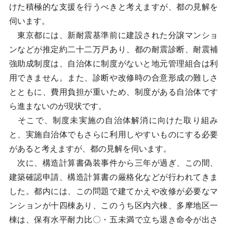
けた積極的な支援を行うべきと考えますが、都の見解を
伺います。
東京都には、新耐震基準前に建設された分譲マンショ
ンなどが推定約二十二万戸あり、都の耐震診断、耐震補
強助成制度は、自治体に制度がないと地元管理組合は利
用できません。また、診断や改修時の合意形成の難しさ
とともに、費用負担が重いため、制度がある自治体です
ら進まないのが現状です。
そこで、制度未実施の自治体解消に向けた取り組み
と、実施自治体でもさらに利用しやすいものにする必要
があると考えますが、都の見解を伺います。
次に、構造計算書偽装事件から三年が過ぎ、この間、
建築確認申請、構造計算書の厳格化などが行われてきま
した。都内には、この問題で建てかえや改修が必要なマ
ンションが十四棟あり、このうち区内六棟、多摩地区一
棟は、保有水平耐力比〇・五未満で立ち退き命令が出さ