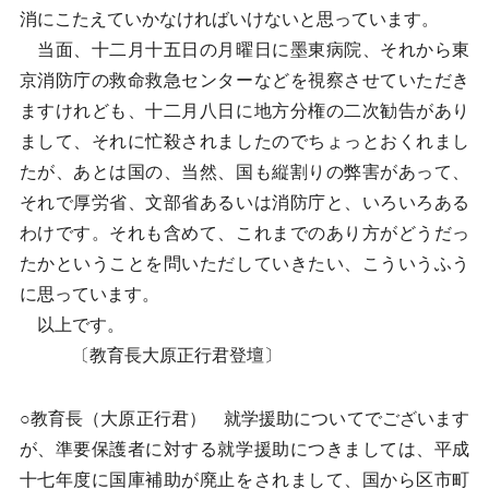
消にこたえていかなければいけないと思っています。
当面、十二月十五日の月曜日に墨東病院、それから東
京消防庁の救命救急センターなどを視察させていただき
ますけれども、十二月八日に地方分権の二次勧告があり
まして、それに忙殺されましたのでちょっとおくれまし
たが、あとは国の、当然、国も縦割りの弊害があって、
それで厚労省、文部省あるいは消防庁と、いろいろある
わけです。それも含めて、これまでのあり方がどうだっ
たかということを問いただしていきたい、こういうふう
に思っています。
以上です。
〔教育長大原正行君登壇〕
○教育長（大原正行君） 就学援助についてでございます
が、準要保護者に対する就学援助につきましては、平成
十七年度に国庫補助が廃止をされまして、国から区市町