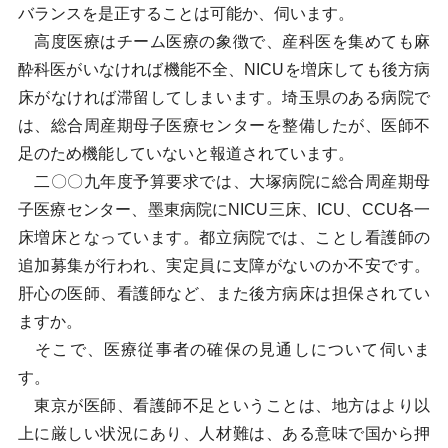
バランスを是正することは可能か、伺います。
高度医療はチーム医療の象徴で、産科医を集めても麻
酔科医がいなければ機能不全、NICUを増床しても後方病
床がなければ滞留してしまいます。埼玉県のある病院で
は、総合周産期母子医療センターを整備したが、医師不
足のため機能していないと報道されています。
二〇〇九年度予算要求では、大塚病院に総合周産期母
子医療センター、墨東病院にNICU三床、ICU、CCU各一
床増床となっています。都立病院では、ことし看護師の
追加募集が行われ、実定員に支障がないのか不安です。
肝心の医師、看護師など、また後方病床は担保されてい
ますか。
そこで、医療従事者の確保の見通しについて伺いま
す。
東京が医師、看護師不足ということは、地方はより以
上に厳しい状況にあり、人材難は、ある意味で国から押