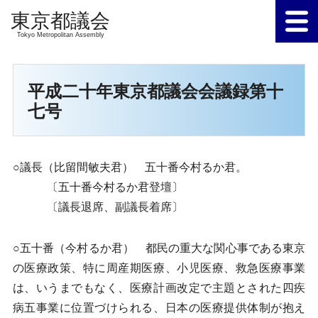
Tokyo Metropolitan Assembly
平成二十年東京都議会会議録第十
七号
○議長（比留間敏夫君） 五十番今村るか君。
〔五十番今村るか君登壇〕
〔議長退席、副議長着席〕
○五十番（今村るか君） 都民の重大な関心事である東京
の医療政策、特に周産期医療、小児医療、救急医療事業
は、いうまでもなく、医療計画改定で主題とされた四疾
病五事業に位置づけられる、日本の医療提供体制が抱え