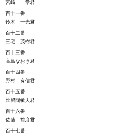
宮崎 章君
百十一番
鈴木 一光君
百十二番
三宅 茂樹君
百十三番
高島なおき君
百十四番
野村 有信君
百十五番
比留間敏夫君
百十六番
佐藤 裕彦君
百十七番