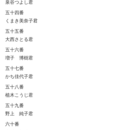
泉谷つよし君
五十四番
くまき美奈子君
五十五番
大西さとる君
五十六番
増子 博樹君
五十七番
かち佳代子君
五十八番
植木こうじ君
五十九番
野上 純子君
六十番