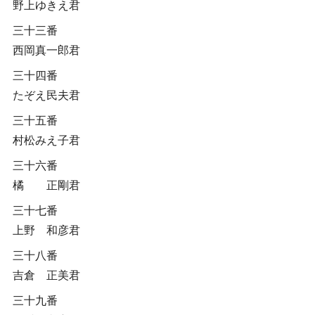
野上ゆきえ君
三十三番
西岡真一郎君
三十四番
たぞえ民夫君
三十五番
村松みえ子君
三十六番
橘 正剛君
三十七番
上野 和彦君
三十八番
吉倉 正美君
三十九番