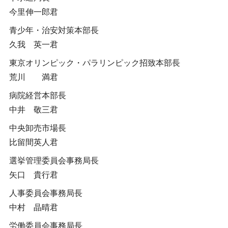
今里伸一郎君
青少年・治安対策本部長
久我 英一君
東京オリンピック・パラリンピック招致本部長
荒川 満君
病院経営本部長
中井 敬三君
中央卸売市場長
比留間英人君
選挙管理委員会事務局長
矢口 貴行君
人事委員会事務局長
中村 晶晴君
労働委員会事務局長