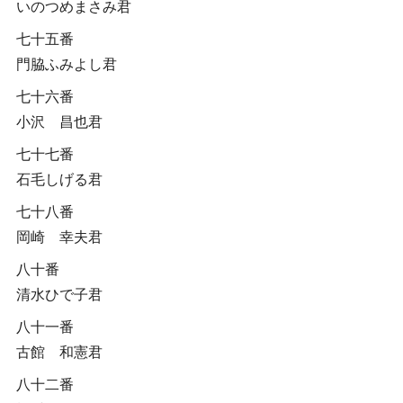
いのつめまさみ君
七十五番
門脇ふみよし君
七十六番
小沢 昌也君
七十七番
石毛しげる君
七十八番
岡崎 幸夫君
八十番
清水ひで子君
八十一番
古館 和憲君
八十二番