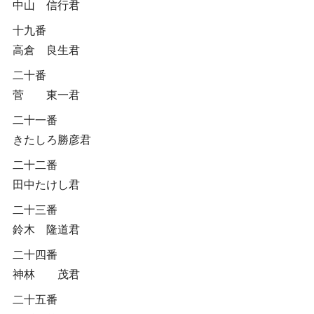
中山 信行君
十九番
高倉 良生君
二十番
菅 東一君
二十一番
きたしろ勝彦君
二十二番
田中たけし君
二十三番
鈴木 隆道君
二十四番
神林 茂君
二十五番