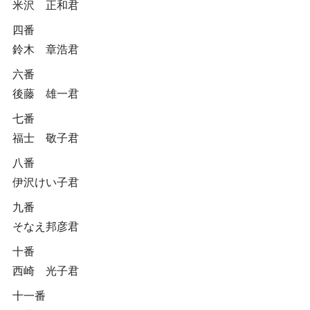
米沢 正和君
四番
鈴木 章浩君
六番
後藤 雄一君
七番
福士 敬子君
八番
伊沢けい子君
九番
そなえ邦彦君
十番
西崎 光子君
十一番