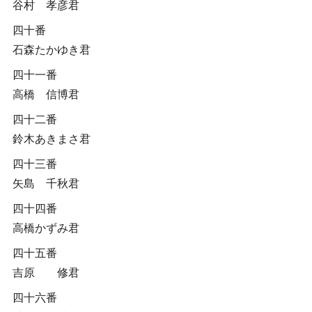
谷村 孝彦君
四十番
石森たかゆき君
四十一番
高橋 信博君
四十二番
鈴木あきまさ君
四十三番
矢島 千秋君
四十四番
高橋かずみ君
四十五番
吉原 修君
四十六番