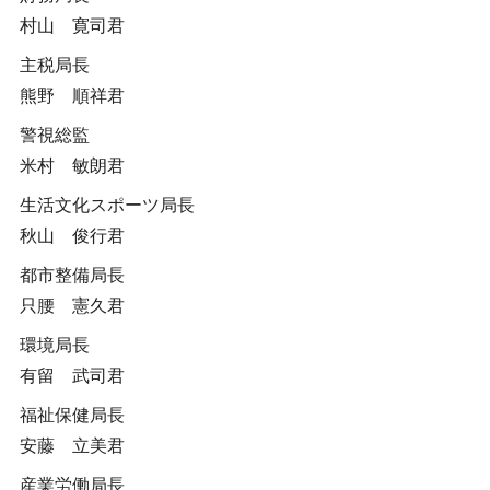
村山 寛司君
主税局長
熊野 順祥君
警視総監
米村 敏朗君
生活文化スポーツ局長
秋山 俊行君
都市整備局長
只腰 憲久君
環境局長
有留 武司君
福祉保健局長
安藤 立美君
産業労働局長