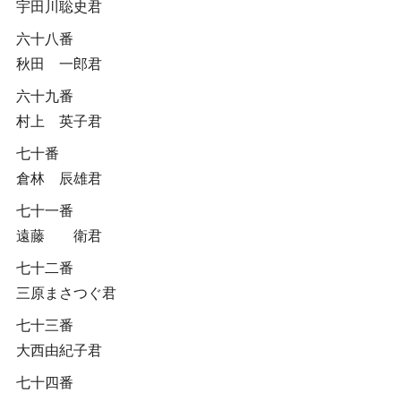
宇田川聡史君
六十八番
秋田 一郎君
六十九番
村上 英子君
七十番
倉林 辰雄君
七十一番
遠藤 衛君
七十二番
三原まさつぐ君
七十三番
大西由紀子君
七十四番