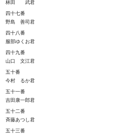
林田 武君
四十七番
野島 善司君
四十八番
服部ゆくお君
四十九番
山口 文江君
五十番
今村 るか君
五十一番
吉田康一郎君
五十二番
斉藤あつし君
五十三番