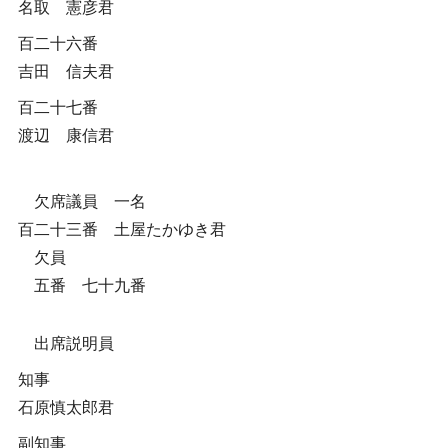
名取 憲彦君
百二十六番
吉田 信夫君
百二十七番
渡辺 康信君
欠席議員 一名
百二十三番 土屋たかゆき君
欠員
五番 七十九番
出席説明員
知事
石原慎太郎君
副知事