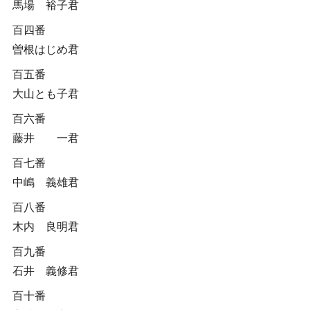
馬場 裕子君
百四番
曽根はじめ君
百五番
大山とも子君
百六番
藤井 一君
百七番
中嶋 義雄君
百八番
木内 良明君
百九番
石井 義修君
百十番