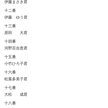
伊藤まさき君
十二番
伊藤 ゆう君
十三番
原田 大君
十四番
河野百合恵君
十五番
小竹ひろ子君
十六番
松葉多美子君
十七番
大松 成君
十八番