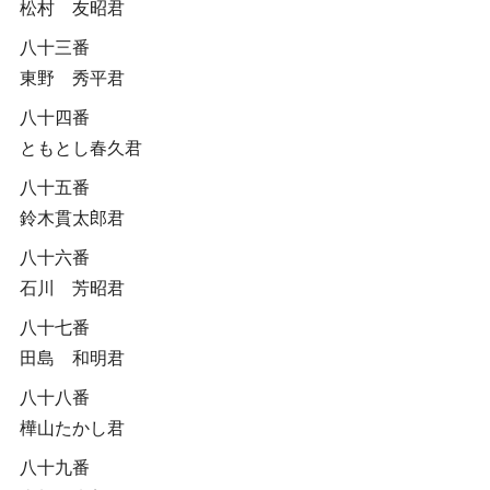
松村 友昭君
八十三番
東野 秀平君
八十四番
ともとし春久君
八十五番
鈴木貫太郎君
八十六番
石川 芳昭君
八十七番
田島 和明君
八十八番
樺山たかし君
八十九番