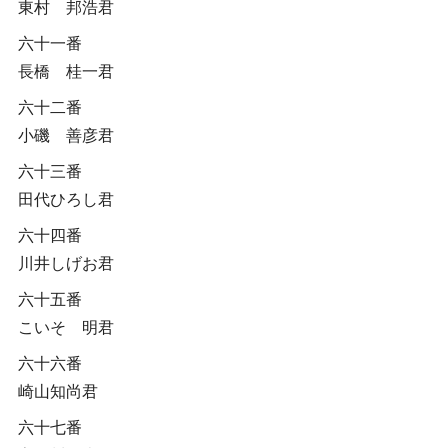
東村 邦浩君
六十一番
長橋 桂一君
六十二番
小磯 善彦君
六十三番
田代ひろし君
六十四番
川井しげお君
六十五番
こいそ 明君
六十六番
崎山知尚君
六十七番