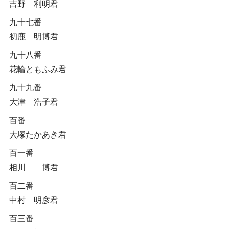
吉野 利明君
九十七番
初鹿 明博君
九十八番
花輪ともふみ君
九十九番
大津 浩子君
百番
大塚たかあき君
百一番
相川 博君
百二番
中村 明彦君
百三番