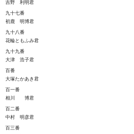
吉野 利明君
九十七番
初鹿 明博君
九十八番
花輪ともふみ君
九十九番
大津 浩子君
百番
大塚たかあき君
百一番
相川 博君
百二番
中村 明彦君
百三番