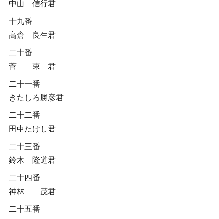
中山 信行君
十九番
高倉 良生君
二十番
菅 東一君
二十一番
きたしろ勝彦君
二十二番
田中たけし君
二十三番
鈴木 隆道君
二十四番
神林 茂君
二十五番