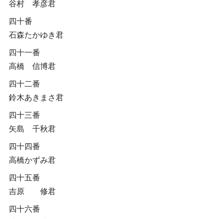
谷村 孝彦君
四十番
石森たかゆき君
四十一番
高橋 信博君
四十二番
鈴木あきまさ君
四十三番
矢島 千秋君
四十四番
高橋かずみ君
四十五番
吉原 修君
四十六番