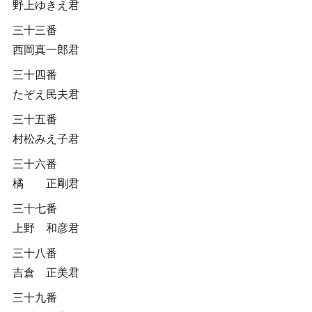
野上ゆきえ君
三十三番
西岡真一郎君
三十四番
たぞえ民夫君
三十五番
村松みえ子君
三十六番
橘 正剛君
三十七番
上野 和彦君
三十八番
吉倉 正美君
三十九番