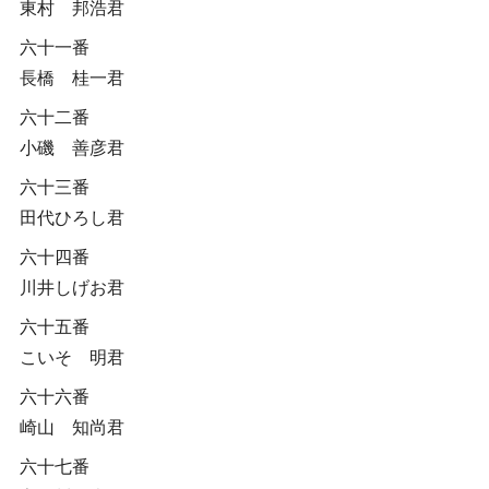
東村 邦浩君
六十一番
長橋 桂一君
六十二番
小磯 善彦君
六十三番
田代ひろし君
六十四番
川井しげお君
六十五番
こいそ 明君
六十六番
崎山 知尚君
六十七番