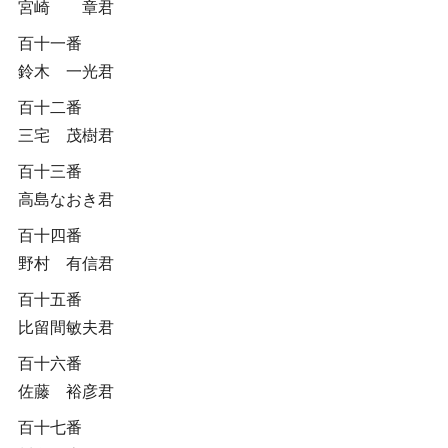
宮崎 章君
百十一番
鈴木 一光君
百十二番
三宅 茂樹君
百十三番
高島なおき君
百十四番
野村 有信君
百十五番
比留間敏夫君
百十六番
佐藤 裕彦君
百十七番