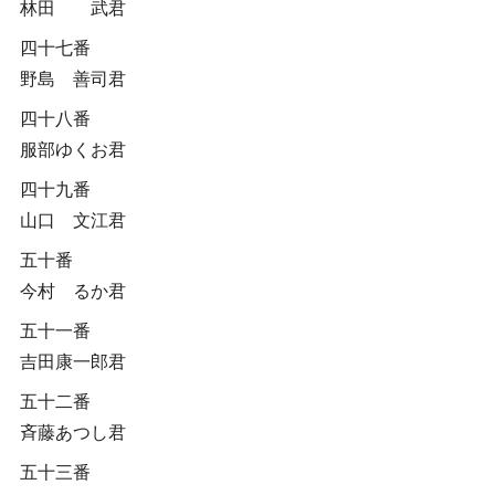
林田 武君
四十七番
野島 善司君
四十八番
服部ゆくお君
四十九番
山口 文江君
五十番
今村 るか君
五十一番
吉田康一郎君
五十二番
斉藤あつし君
五十三番