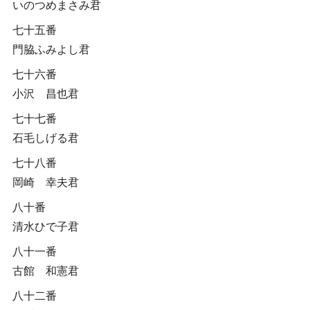
いのつめまさみ君
七十五番
門脇ふみよし君
七十六番
小沢 昌也君
七十七番
石毛しげる君
七十八番
岡崎 幸夫君
八十番
清水ひで子君
八十一番
古館 和憲君
八十二番