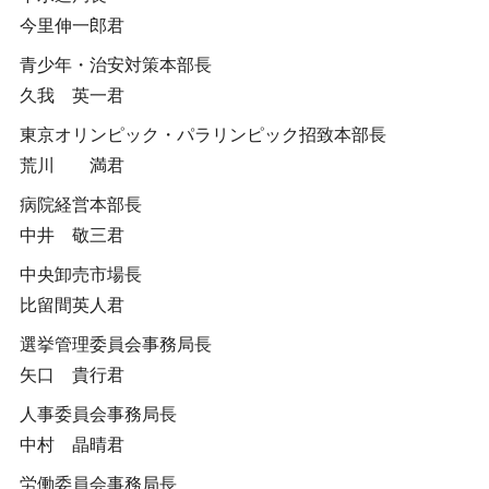
今里伸一郎君
青少年・治安対策本部長
久我 英一君
東京オリンピック・パラリンピック招致本部長
荒川 満君
病院経営本部長
中井 敬三君
中央卸売市場長
比留間英人君
選挙管理委員会事務局長
矢口 貴行君
人事委員会事務局長
中村 晶晴君
労働委員会事務局長