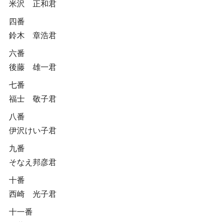
米沢 正和君
四番
鈴木 章浩君
六番
後藤 雄一君
七番
福士 敬子君
八番
伊沢けい子君
九番
そなえ邦彦君
十番
西崎 光子君
十一番