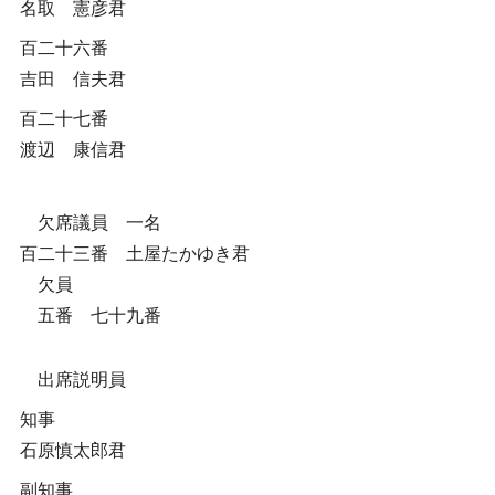
名取 憲彦君
百二十六番
吉田 信夫君
百二十七番
渡辺 康信君
欠席議員 一名
百二十三番 土屋たかゆき君
欠員
五番 七十九番
出席説明員
知事
石原慎太郎君
副知事