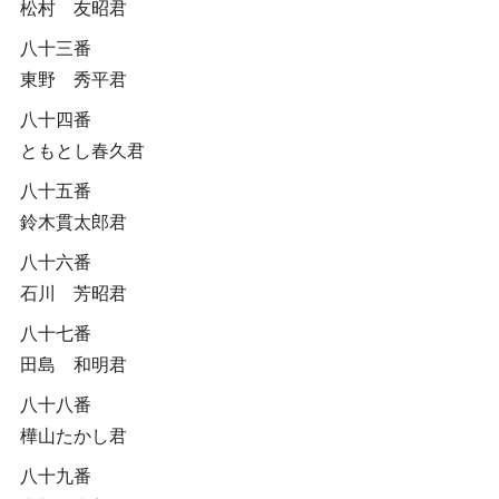
松村 友昭君
八十三番
東野 秀平君
八十四番
ともとし春久君
八十五番
鈴木貫太郎君
八十六番
石川 芳昭君
八十七番
田島 和明君
八十八番
樺山たかし君
八十九番