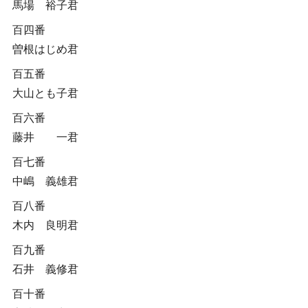
馬場 裕子君
百四番
曽根はじめ君
百五番
大山とも子君
百六番
藤井 一君
百七番
中嶋 義雄君
百八番
木内 良明君
百九番
石井 義修君
百十番