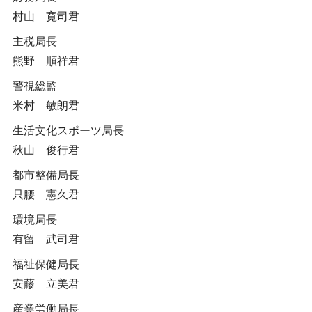
村山 寛司君
主税局長
熊野 順祥君
警視総監
米村 敏朗君
生活文化スポーツ局長
秋山 俊行君
都市整備局長
只腰 憲久君
環境局長
有留 武司君
福祉保健局長
安藤 立美君
産業労働局長