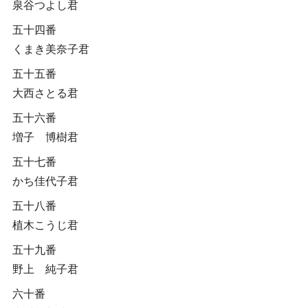
泉谷つよし君
五十四番
くまき美奈子君
五十五番
大西さとる君
五十六番
増子 博樹君
五十七番
かち佳代子君
五十八番
植木こうじ君
五十九番
野上 純子君
六十番