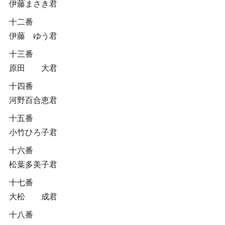
伊藤まさき君
十二番
伊藤 ゆう君
十三番
原田 大君
十四番
河野百合恵君
十五番
小竹ひろ子君
十六番
松葉多美子君
十七番
大松 成君
十八番