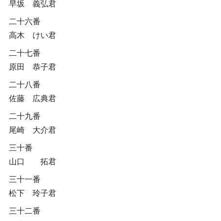
早坂 義弘君
二十六番
高木 けい君
二十七番
原田 恭子君
二十八番
佐藤 広典君
二十九番
尾崎 大介君
三十番
山口 拓君
三十一番
松下 玲子君
三十二番