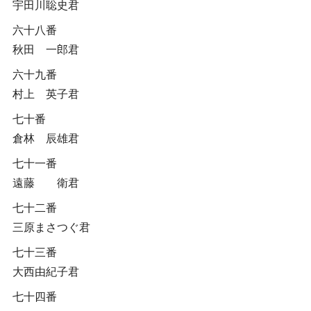
宇田川聡史君
六十八番
秋田 一郎君
六十九番
村上 英子君
七十番
倉林 辰雄君
七十一番
遠藤 衛君
七十二番
三原まさつぐ君
七十三番
大西由紀子君
七十四番