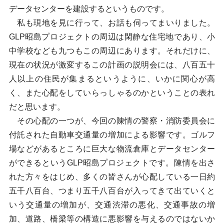
データセンターを建設するというものです。
私も現地を見に行って、お話も伺ってまいりました。
GLP昭島プロジェクトの周辺は閑静な住宅地であり、小
中学校なども九つもこの周辺にあります。それだけに、
現在の状況が激変するこの計画の説明会には、八百五十
人以上の住民が集まるというように、いかに関心が高
く、また心配をしていらっしゃるのかということの表れ
だと思います。
その心配の一つが、今回の陳情の警察・消防委員会に
付託された自動車交通量の増加による影響です。ゴルフ
場などがあるところに巨大な物流倉庫とデータセンター
ができるというGLP昭島プロジェクトです。陳情を出さ
れた方々をはじめ、多くの皆さんが心配している一日約
五千八百台、つまり五千八百台が入ってきて出ていくと
いう交通量の増加が、交通渋滞の悪化、交通事故の増
加、道路、橋梁等の構造に悪影響を与えるのではないか