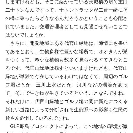
しますけれども、そこに架かっている美堀橋の耐荷重は
二十トンなんですって。十トントラックが二台一緒にそ
の橋に乗ったらどうなるんだろうかということも心配さ
れていました。交通管理者としても見過ごせないことで
はないでしょうか。
さらに、開発地域にある代官山緑地は、陳情にも書い
てあるとおり、生物多様性豊かな場所で、オオタカが巣
をつくって、希少な植物も数多く見られるすてきなとこ
ろです。代官山緑地は残すといいますけれども、代官山
緑地が単独で存在しているわけではなくて、周辺のゴル
フ場だとか、玉川上水だとか、河川などの環境があっ
て、そこで生き物が生きているということなんですね。
それだけに、代官山緑地とゴルフ場の間に新たにつくる
新しい道路によって分断される生態系への影響も住民の
皆さん危惧しているんですね。
GLP昭島プロジェクトによって、この地域の環境が激