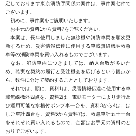
定しております東京消防庁関係の案件は、事件案七件で
ございます。
初めに、事件案をご説明いたします。
お手元の資料1から資料7をご覧ください。
本案は、長年使用しました無線機や消防車両を順次更
新するため、災害情報伝達に使用する車載無線機や救急
車等の消防車両を買い入れるものでございます。
なお、消防車両につきましては、納入台数が多いた
め、確実な契約の履行と受注機会を広げるという観点か
ら、数件に分けて契約することとしております。
それでは、順に、資料1は、災害情報伝達に使用する車
載無線機外四点を、資料2は、電動モーターにより走行及
び運用可能な水槽付ポンプ車一台を、資料3から4は、は
しご車計四台を、資料5から資料7は、救急車計五十一台
をそれぞれ買い入れるもので、金額はお手元の資料のと
おりでございます。