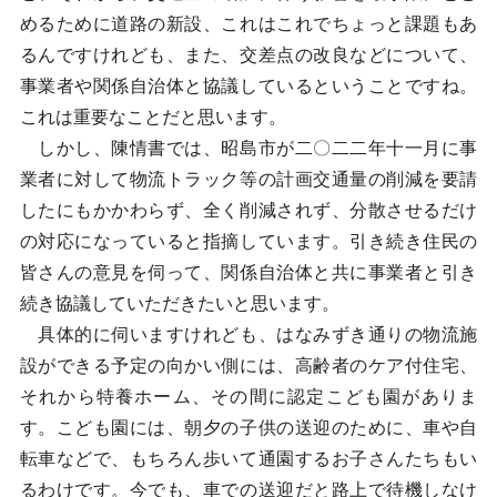
めるために道路の新設、これはこれでちょっと課題もあ
るんですけれども、また、交差点の改良などについて、
事業者や関係自治体と協議しているということですね。
これは重要なことだと思います。
しかし、陳情書では、昭島市が二〇二二年十一月に事
業者に対して物流トラック等の計画交通量の削減を要請
したにもかかわらず、全く削減されず、分散させるだけ
の対応になっていると指摘しています。引き続き住民の
皆さんの意見を伺って、関係自治体と共に事業者と引き
続き協議していただきたいと思います。
具体的に伺いますけれども、はなみずき通りの物流施
設ができる予定の向かい側には、高齢者のケア付住宅、
それから特養ホーム、その間に認定こども園がありま
す。こども園には、朝夕の子供の送迎のために、車や自
転車などで、もちろん歩いて通園するお子さんたちもい
るわけです。今でも、車での送迎だと路上で待機しなけ