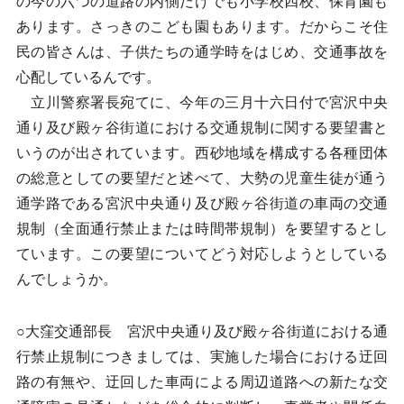
の今の六つの道路の内側だけでも小学校四校、保育園も
あります。さっきのこども園もあります。だからこそ住
民の皆さんは、子供たちの通学時をはじめ、交通事故を
心配しているんです。
立川警察署長宛てに、今年の三月十六日付で宮沢中央
通り及び殿ヶ谷街道における交通規制に関する要望書と
いうのが出されています。西砂地域を構成する各種団体
の総意としての要望だと述べて、大勢の児童生徒が通う
通学路である宮沢中央通り及び殿ヶ谷街道の車両の交通
規制（全面通行禁止または時間帯規制）を要望するとし
ています。この要望についてどう対応しようとしている
んでしょうか。
○大窪交通部長 宮沢中央通り及び殿ヶ谷街道における通
行禁止規制につきましては、実施した場合における迂回
路の有無や、迂回した車両による周辺道路への新たな交