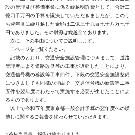
設の管理及び整備事業に係る繰越明許費として、合計二
億四千万円の予算を議決していただきましたが、このう
ち翌年度に繰り越した金額は二億三千九百七十八万七千
円でありました。その財源は繰越金であります。
次に、その事由についてご説明します。
二ページをご覧ください。
記載のとおり、交通安全施設管理につきまして、道路
管理者による道路改良等の工事が遅延したことにより、
交通信号機の移設等工事四件、下段の交通安全施設整備
につきましても同様の理由で、交通信号機の新設等工事
五件を翌年度にわたって実施する必要が生じたことによ
るものであります。
以上で令和五年度東京都一般会計予算の翌年度への繰
越しに関するご報告を終わらせていただきます。
○谷村委員長 報告は終わりました。