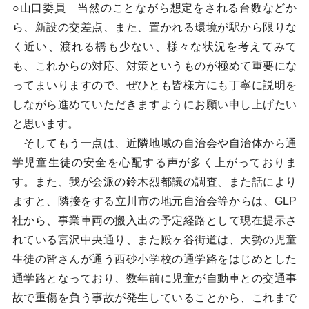
○山口委員 当然のことながら想定をされる台数などか
ら、新設の交差点、また、置かれる環境が駅から限りな
く近い、渡れる橋も少ない、様々な状況を考えてみて
も、これからの対応、対策というものが極めて重要にな
ってまいりますので、ぜひとも皆様方にも丁寧に説明を
しながら進めていただきますようにお願い申し上げたい
と思います。
そしてもう一点は、近隣地域の自治会や自治体から通
学児童生徒の安全を心配する声が多く上がっておりま
す。また、我が会派の鈴木烈都議の調査、また話により
ますと、隣接をする立川市の地元自治会等からは、GLP
社から、事業車両の搬入出の予定経路として現在提示さ
れている宮沢中央通り、また殿ヶ谷街道は、大勢の児童
生徒の皆さんが通う西砂小学校の通学路をはじめとした
通学路となっており、数年前に児童が自動車との交通事
故で重傷を負う事故が発生していることから、これまで