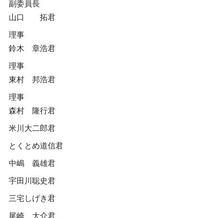
副委員長
山口 拓君
理事
鈴木 章浩君
理事
東村 邦浩君
理事
森村 隆行君
米川大二郎君
とくとめ道信君
中嶋 義雄君
宇田川聡史君
三宅しげき君
尾崎 大介君