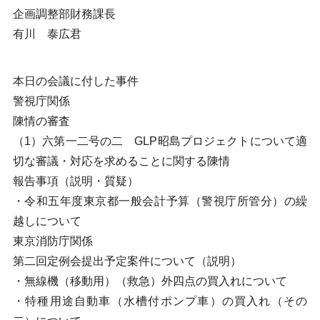
企画調整部財務課長
有川 泰広君
本日の会議に付した事件
警視庁関係
陳情の審査
（1）六第一二号の二 GLP昭島プロジェクトについて適
切な審議・対応を求めることに関する陳情
報告事項（説明・質疑）
・令和五年度東京都一般会計予算（警視庁所管分）の繰
越しについて
東京消防庁関係
第二回定例会提出予定案件について（説明）
・無線機（移動用）（救急）外四点の買入れについて
・特種用途自動車（水槽付ポンプ車）の買入れ（その