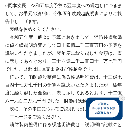
○岡本次長 令和五年度予算の翌年度への繰越しにつきま
して、お手元の資料8、令和五年度繰越説明書によりご報
告申し上げます。
表紙をおめくりください。
令和五年度一般会計予算におきまして、消防装備整備
に係る繰越明許費として四十四億二千三百万円の予算を
議決いただきましたが、翌年度に繰り越した金額は、表
に示してあるとおり、三十六億二千二百四十一万七千円
でした。財源は国庫支出金及び繰越金です。
続いて、消防施設整備に係る繰越明許費は、十三億七
百四十七万七千円の予算を議決いただきましたが、翌年
度に繰り越した金額は、表に示してあるとおり、十二億
八千九百二万九千円でした。財源は繰越金です。
次に、その事由についてご説明いたします。
二ページをご覧ください。
消防装備整備に係る繰越明許費は、説明欄に記載のと