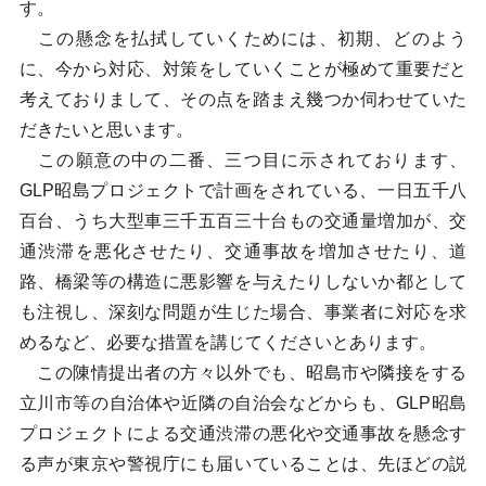
す。
この懸念を払拭していくためには、初期、どのよう
に、今から対応、対策をしていくことが極めて重要だと
考えておりまして、その点を踏まえ幾つか伺わせていた
だきたいと思います。
この願意の中の二番、三つ目に示されております、
GLP昭島プロジェクトで計画をされている、一日五千八
百台、うち大型車三千五百三十台もの交通量増加が、交
通渋滞を悪化させたり、交通事故を増加させたり、道
路、橋梁等の構造に悪影響を与えたりしないか都として
も注視し、深刻な問題が生じた場合、事業者に対応を求
めるなど、必要な措置を講じてくださいとあります。
この陳情提出者の方々以外でも、昭島市や隣接をする
立川市等の自治体や近隣の自治会などからも、GLP昭島
プロジェクトによる交通渋滞の悪化や交通事故を懸念す
る声が東京や警視庁にも届いていることは、先ほどの説