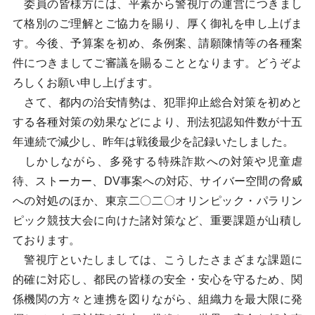
委員の皆様方には、平素から警視庁の運営につきまし
て格別のご理解とご協力を賜り、厚く御礼を申し上げま
す。今後、予算案を初め、条例案、請願陳情等の各種案
件につきましてご審議を賜ることとなります。どうぞよ
ろしくお願い申し上げます。
さて、都内の治安情勢は、犯罪抑止総合対策を初めと
する各種対策の効果などにより、刑法犯認知件数が十五
年連続で減少し、昨年は戦後最少を記録いたしました。
しかしながら、多発する特殊詐欺への対策や児童虐
待、ストーカー、DV事案への対応、サイバー空間の脅威
への対処のほか、東京二〇二〇オリンピック・パラリン
ピック競技大会に向けた諸対策など、重要課題が山積し
ております。
警視庁といたしましては、こうしたさまざまな課題に
的確に対応し、都民の皆様の安全・安心を守るため、関
係機関の方々と連携を図りながら、組織力を最大限に発