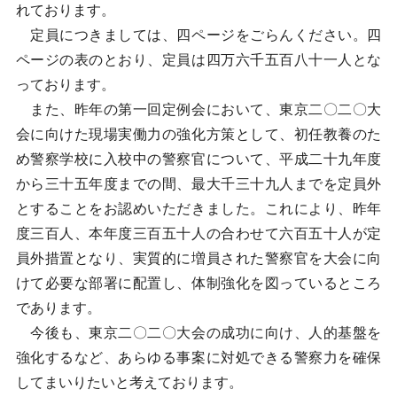
れております。
定員につきましては、四ページをごらんください。四
ページの表のとおり、定員は四万六千五百八十一人とな
っております。
また、昨年の第一回定例会において、東京二〇二〇大
会に向けた現場実働力の強化方策として、初任教養のた
め警察学校に入校中の警察官について、平成二十九年度
から三十五年度までの間、最大千三十九人までを定員外
とすることをお認めいただきました。これにより、昨年
度三百人、本年度三百五十人の合わせて六百五十人が定
員外措置となり、実質的に増員された警察官を大会に向
けて必要な部署に配置し、体制強化を図っているところ
であります。
今後も、東京二〇二〇大会の成功に向け、人的基盤を
強化するなど、あらゆる事案に対処できる警察力を確保
してまいりたいと考えております。