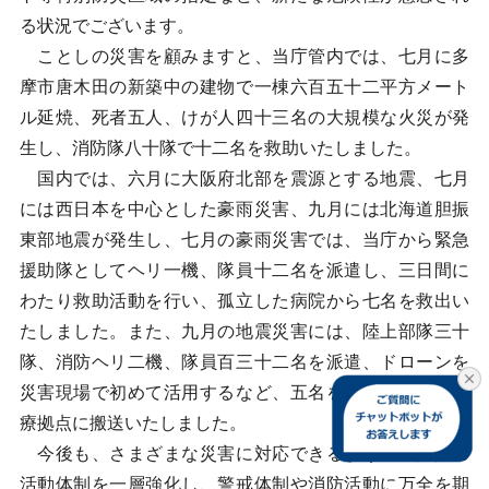
る状況でございます。
ことしの災害を顧みますと、当庁管内では、七月に多
摩市唐木田の新築中の建物で一棟六百五十二平方メート
ル延焼、死者五人、けが人四十三名の大規模な火災が発
生し、消防隊八十隊で十二名を救助いたしました。
国内では、六月に大阪府北部を震源とする地震、七月
には西日本を中心とした豪雨災害、九月には北海道胆振
東部地震が発生し、七月の豪雨災害では、当庁から緊急
援助隊としてヘリ一機、隊員十二名を派遣し、三日間に
わたり救助活動を行い、孤立した病院から七名を救出い
たしました。また、九月の地震災害には、陸上部隊三十
隊、消防ヘリ二機、隊員百三十二名を派遣、ドローンを
災害現場で初めて活用するなど、五名を救出、二名を医
療拠点に搬送いたしました。
今後も、さまざまな災害に対応できるよう、消防隊の
活動体制を一層強化し、警戒体制や消防活動に万全を期