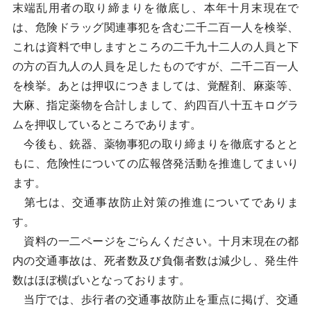
末端乱用者の取り締まりを徹底し、本年十月末現在で
は、危険ドラッグ関連事犯を含む二千二百一人を検挙、
これは資料で申しますところの二千九十二人の人員と下
の方の百九人の人員を足したものですが、二千二百一人
を検挙。あとは押収につきましては、覚醒剤、麻薬等、
大麻、指定薬物を合計しまして、約四百八十五キログラ
ムを押収しているところであります。
今後も、銃器、薬物事犯の取り締まりを徹底するとと
もに、危険性についての広報啓発活動を推進してまいり
ます。
第七は、交通事故防止対策の推進についてでありま
す。
資料の一二ページをごらんください。十月末現在の都
内の交通事故は、死者数及び負傷者数は減少し、発生件
数はほぼ横ばいとなっております。
当庁では、歩行者の交通事故防止を重点に掲げ、交通