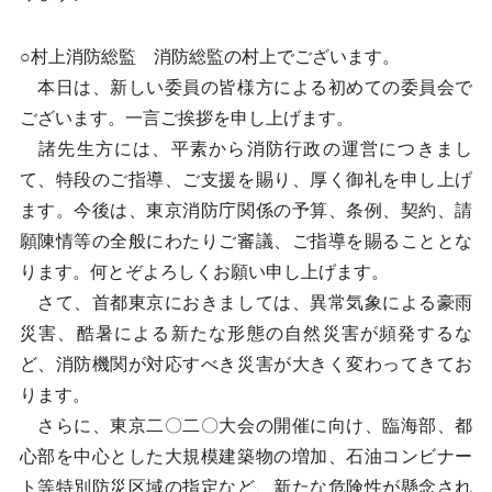
○村上消防総監 消防総監の村上でございます。
本日は、新しい委員の皆様方による初めての委員会で
ございます。一言ご挨拶を申し上げます。
諸先生方には、平素から消防行政の運営につきまし
て、特段のご指導、ご支援を賜り、厚く御礼を申し上げ
ます。今後は、東京消防庁関係の予算、条例、契約、請
願陳情等の全般にわたりご審議、ご指導を賜ることとな
ります。何とぞよろしくお願い申し上げます。
さて、首都東京におきましては、異常気象による豪雨
災害、酷暑による新たな形態の自然災害が頻発するな
ど、消防機関が対応すべき災害が大きく変わってきてお
ります。
さらに、東京二〇二〇大会の開催に向け、臨海部、都
心部を中心とした大規模建築物の増加、石油コンビナー
ト等特別防災区域の指定など、新たな危険性が懸念され