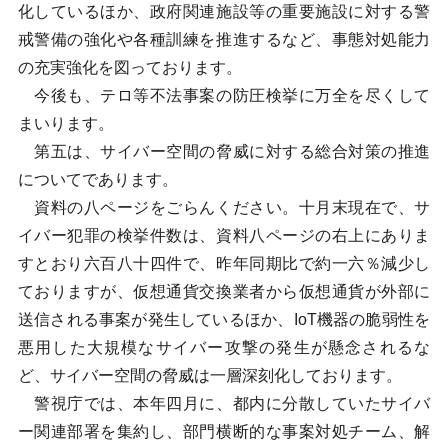
化しているほか、政府関連施設等の重要施設に対する警
戒警備の強化や各種訓練を推進するなど、事態対処能力
の充実強化を図っております。
今後も、テロ等不法事案の防圧検挙に万全を尽くして
まいります。
第五は、サイバー空間の脅威に対する総合対策の推進
についてであります。
資料の八ページをごらんください。十月末現在で、サ
イバー犯罪の検挙件数は、資料八ページの右上にありま
すとおり六百八十四件で、昨年同期比で約一六％減少し
ておりますが、仮想通貨交換業者から仮想通貨が外部に
送信される事案が発生しているほか、IoT機器の脆弱性を
悪用した大規模なサイバー攻撃の発生が懸念されるな
ど、サイバー空間の脅威は一層深刻化しております。
警視庁では、本年四月に、都内に分散していたサイバ
ー関連部署を集約し、部門横断的な事案対処チーム、解