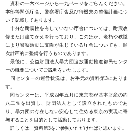
資料の一六ページから一九ページをごらんください。
本部等関係庁舎、警察署庁舎及び待機寮の整備計画につ
いて記載してあります。
十分な耐震性を有していない庁舎については、耐震改
修または建てかえを行っており、このほか、老朽や狭隘
により警察活動に支障が生じている庁舎についても、順
次計画的に整備を行うものであります。
最後に、公益財団法人暴力団追放運動推進都民センタ
ーの概要についてご説明をいたします。
同センターの運営状況は、お手元の資料第3にありま
す。
同センターは、平成四年五月に東京都が基本財産の約
八二％を出資し、財団法人として設立されたものであ
り、暴力団の存在しない安心して住める東京の実現に寄
与することを目的として活動しております。
詳しくは、資料第3をご参照いただければと思います。