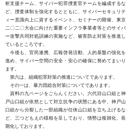
析支援チーム、サイバー犯罪捜査官チームを編成するな
ど、捜査体制を強化するとともに、サイバーセキュリテ
ィー意識向上に資するイベント、セミナーの開催、東京
二〇二〇大会に向けた重要インフラ事業者等とのサイバ
ー攻撃共同対処訓練の実施など、被害防止対策を推進し
ているところです。
今後も、官民連携、広報啓発活動、人的基盤の強化を
進め、サイバー空間の安全・安心の確保に努めてまいり
ます。
第六は、組織犯罪対策の推進についてであります。
その一は、暴力団総合対策についてであります。
資料の九ページをごらんください。六代目山口組と神
戸山口組が依然として対立抗争の状態にある中、神戸山
口組から分裂した一部組織が任侠山口組を立ち上げるな
ど、三つどもえの様相を呈しており、情勢は複雑化、長
期化しております。