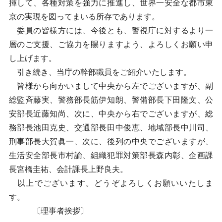
揮して、各種対策を強力に推進し、世界一安全な都市東
京の実現を図ってまいる所存であります。
委員の皆様方には、今後とも、警視庁に対するより一
層のご支援、ご協力を賜りますよう、よろしくお願い申
し上げます。
引き続き、当庁の幹部職員をご紹介いたします。
皆様から向かいまして中央から左でございますが、副
総監斉藤実、警務部長筋伊知朗、警備部長下田隆文、公
安部長近藤知尚、次に、中央から右でございますが、総
務部長池田克史、交通部長田中俊恵、地域部長中川司、
刑事部長大賀眞一、次に、後列の中央でございますが、
生活安全部長市村諭、組織犯罪対策部長森内彰、企画課
長宮橋圭祐、会計課長上野良夫。
以上でございます。どうぞよろしくお願いいたしま
す。
〔理事者挨拶〕