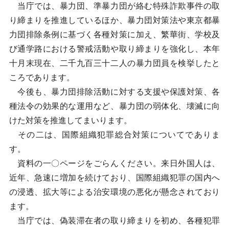
当庁では、暴力団、準暴力団が絡む特殊詐欺事件の取
り締まりを推進しているほか、暴力団対策法や東京都暴
力団排除条例に基づく各種対策に加え、繁華街、学校及
び通学路における警戒活動や取り締まりを強化し、本年
十月末現在、二千九百三十二人の暴力団員を検挙したと
ころであります。
今後も、暴力団排除活動に対する支援や保護対策、各
種法令の効果的な運用など、暴力団の弱体化、壊滅に向
けた対策を推進してまいります。
その二は、国際組織犯罪総合対策についてでありま
す。
資料の一〇ページをごらんください。来日外国人は、
近年、急速に増加を続けており、国際組織犯罪の国内へ
の浸透、拡大等による治安環境の悪化が懸念されており
ます。
当庁では、偽装滞在者の取り締まりを初め、各種犯罪