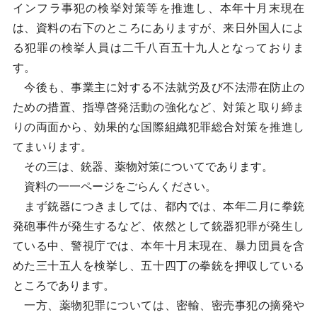
インフラ事犯の検挙対策等を推進し、本年十月末現在
は、資料の右下のところにありますが、来日外国人によ
る犯罪の検挙人員は二千八百五十九人となっておりま
す。
今後も、事業主に対する不法就労及び不法滞在防止の
ための措置、指導啓発活動の強化など、対策と取り締ま
りの両面から、効果的な国際組織犯罪総合対策を推進し
てまいります。
その三は、銃器、薬物対策についてであります。
資料の一一ページをごらんください。
まず銃器につきましては、都内では、本年二月に拳銃
発砲事件が発生するなど、依然として銃器犯罪が発生し
ている中、警視庁では、本年十月末現在、暴力団員を含
めた三十五人を検挙し、五十四丁の拳銃を押収している
ところであります。
一方、薬物犯罪については、密輸、密売事犯の摘発や