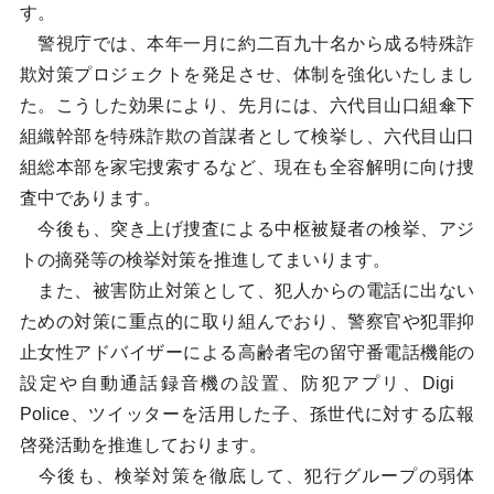
す。
警視庁では、本年一月に約二百九十名から成る特殊詐
欺対策プロジェクトを発足させ、体制を強化いたしまし
た。こうした効果により、先月には、六代目山口組傘下
組織幹部を特殊詐欺の首謀者として検挙し、六代目山口
組総本部を家宅捜索するなど、現在も全容解明に向け捜
査中であります。
今後も、突き上げ捜査による中枢被疑者の検挙、アジ
トの摘発等の検挙対策を推進してまいります。
また、被害防止対策として、犯人からの電話に出ない
ための対策に重点的に取り組んでおり、警察官や犯罪抑
止女性アドバイザーによる高齢者宅の留守番電話機能の
設定や自動通話録音機の設置、防犯アプリ、Digi
Police、ツイッターを活用した子、孫世代に対する広報
啓発活動を推進しております。
今後も、検挙対策を徹底して、犯行グループの弱体