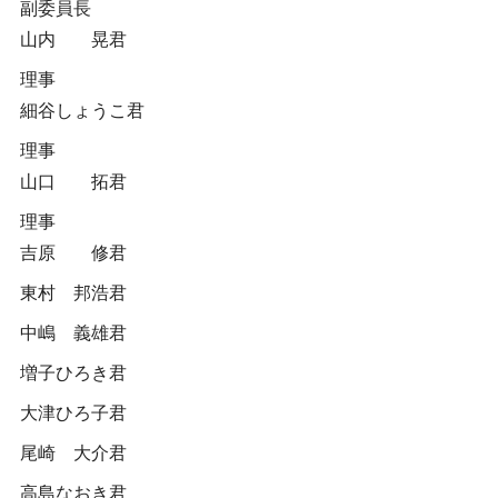
副委員長
山内 晃君
理事
細谷しょうこ君
理事
山口 拓君
理事
吉原 修君
東村 邦浩君
中嶋 義雄君
増子ひろき君
大津ひろ子君
尾崎 大介君
高島なおき君