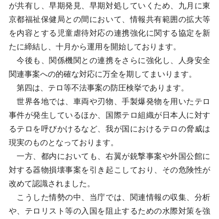
が共有し、早期発見、早期対処していくため、九月に東
京都福祉保健局との間において、情報共有範囲の拡大等
を内容とする児童虐待対応の連携強化に関する協定を新
たに締結し、十月から運用を開始しております。
今後も、関係機関との連携をさらに強化し、人身安全
関連事案への的確な対応に万全を期してまいります。
第四は、テロ等不法事案の防圧検挙であります。
世界各地では、車両や刃物、手製爆発物を用いたテロ
事件が発生しているほか、国際テロ組織が日本人に対す
るテロを呼びかけるなど、我が国におけるテロの脅威は
現実のものとなっております。
一方、都内においても、右翼が銃撃事案や外国公館に
対する器物損壊事案を引き起こしており、その危険性が
改めて認識されました。
こうした情勢の中、当庁では、関連情報の収集、分析
や、テロリスト等の入国を阻止するための水際対策を強