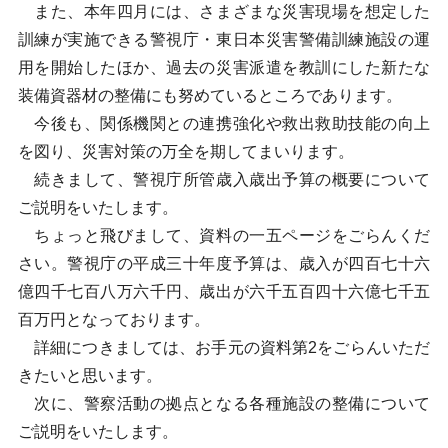
また、本年四月には、さまざまな災害現場を想定した
訓練が実施できる警視庁・東日本災害警備訓練施設の運
用を開始したほか、過去の災害派遣を教訓にした新たな
装備資器材の整備にも努めているところであります。
今後も、関係機関との連携強化や救出救助技能の向上
を図り、災害対策の万全を期してまいります。
続きまして、警視庁所管歳入歳出予算の概要について
ご説明をいたします。
ちょっと飛びまして、資料の一五ページをごらんくだ
さい。警視庁の平成三十年度予算は、歳入が四百七十六
億四千七百八万六千円、歳出が六千五百四十六億七千五
百万円となっております。
詳細につきましては、お手元の資料第2をごらんいただ
きたいと思います。
次に、警察活動の拠点となる各種施設の整備について
ご説明をいたします。