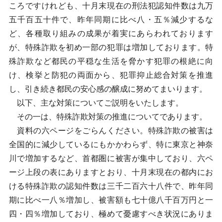
ころですけれども、十月末現在の刑法犯認知件数は九万
五千百五十件で、昨年同期に比べ八・五％減少するな
ど、各種取り組みの成果が着実にあらわれております
が、特殊詐欺を初め一部の犯罪は増加しております。特
殊詐欺など都民の平穏な生活を脅かす犯罪の根絶に向
け、検挙と防犯の両面から、犯罪抑止総合対策を推進
し、引き続き都民の安心感の醸成に努めてまいります。
以下、主な対策についてご説明をいたします。
その一は、特殊詐欺対策の推進についてであります。
資料の六ページをごらんください。特殊詐欺の被害は
全国的に減少しているにもかかわらず、特に東京と神奈
川で増加するなど、首都圏に被害が集中しており、六ペ
ージ上段の表にありますとおり、十月末現在の都内にお
ける特殊詐欺の認知件数は三千二百六十八件で、昨年同
期に比べ一八％増加し、被害額も七十億八千百万円と一
四・四％増加しており、極めて憂慮すべき状況にありま