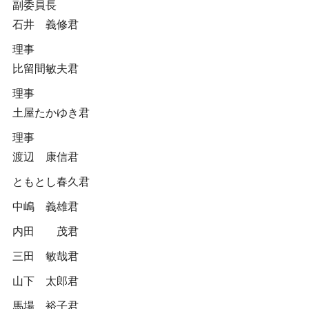
副委員長
石井 義修君
理事
比留間敏夫君
理事
土屋たかゆき君
理事
渡辺 康信君
ともとし春久君
中嶋 義雄君
内田 茂君
三田 敏哉君
山下 太郎君
馬場 裕子君