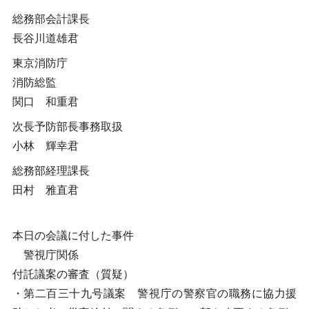
総務部会計課長
長谷川道雄君
東京消防庁
消防総監
関口 和重君
次長予防部長事務取扱
小林 輝幸君
総務部経理課長
田村 雅直君
本日の会議に付した事件
警視庁関係
付託議案の審査（質疑）
・第二百三十九号議案 警視庁の警察官の職務に協力援