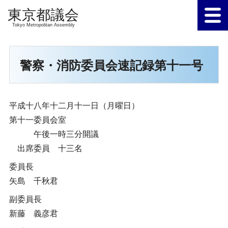
Tokyo Metropolitan Assembly
警察・消防委員会速記録第十一号
平成十八年十二月十一日（月曜日）
第十一委員会室
午後一時三分開議
出席委員 十三名
委員長
矢島 千秋君
副委員長
新藤 義彦君