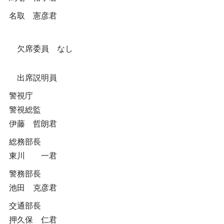
名取 憲彦君
欠席委員 なし
出席説明員
警視庁
警視総監
伊藤 哲朗君
総務部長
東川 一君
警務部長
池田 克彦君
交通部長
押久保 仁君