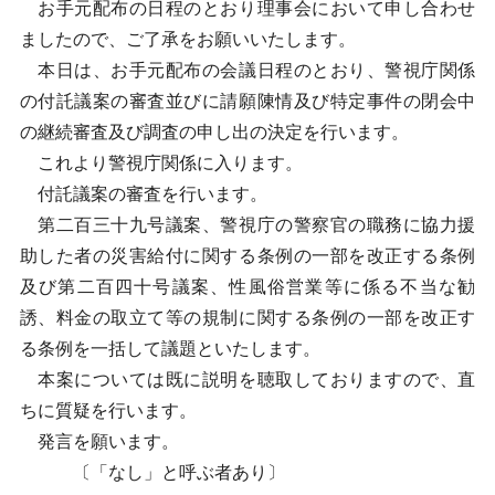
お手元配布の日程のとおり理事会において申し合わせ
ましたので、ご了承をお願いいたします。
本日は、お手元配布の会議日程のとおり、警視庁関係
の付託議案の審査並びに請願陳情及び特定事件の閉会中
の継続審査及び調査の申し出の決定を行います。
これより警視庁関係に入ります。
付託議案の審査を行います。
第二百三十九号議案、警視庁の警察官の職務に協力援
助した者の災害給付に関する条例の一部を改正する条例
及び第二百四十号議案、性風俗営業等に係る不当な勧
誘、料金の取立て等の規制に関する条例の一部を改正す
る条例を一括して議題といたします。
本案については既に説明を聴取しておりますので、直
ちに質疑を行います。
発言を願います。
〔「なし」と呼ぶ者あり〕