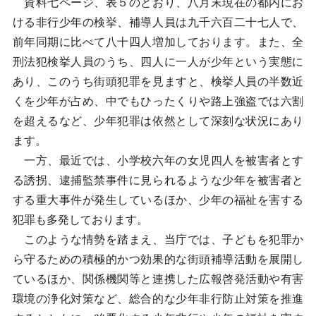
資料七ページ、表５のとおり、八月末現在の都内にお
ける非行少年の検挙、補導人員は九千六百二十七人で、
前年同期に比べて八十四人増加しております。また、全
刑法犯検挙人員のうち、四人に一人が少年という実態に
あり、このうち街頭犯罪を見ますと、検挙人員の半数近
くを少年が占め、中でもひったくりや路上強盗では六割
を超えるなど、少年犯罪は依然として深刻な状況にあり
ます。
一方、最近では、小学校六年の女児四人を被害者とす
る誘拐、逮捕監禁事件に見られるような少年を被害者と
する重大事件が発生しているほか、少年の福祉を害する
犯罪も多発しております。
このような情勢を踏まえ、当庁では、子どもを犯罪か
ら守るための積極的かつ効果的な街頭補導活動を展開し
ているほか、関係機関等と連携した広報啓発活動や有害
環境の浄化対策など、総合的な少年非行防止対策を推進