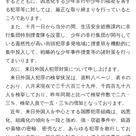
するとともに、凶悪化する少年非行や少年の福祉を害す
る犯罪等に対しては、厳正な取り締まりを行っていると
ころであります。
また、十月一日から当分の間、生活安全総務課内に非
行集団特別捜査隊を設置し、少年の非行集団が関与して
いる蓋然性が高い街頭犯罪多発地域に捜査班を機動的に
集中投入して、戦略的な少年事件捜査等の諸対策を行っ
てまいります。
次に、来日外国人犯罪対策について申し上げます。
来日外国人犯罪の検挙状況は、資料八ページ、表６の
とおり、八月末現在で三千六百三十九件、千四百九十六
人を検挙しており、昨年同期と比べて検挙件数で二六・
三％、検挙人員で一五・三％の増加となっております。
近年、来日外国人を中心とする国際犯罪組織は、凶悪
化、組織化の傾向を一段と強め、強・窃盗事件や、銃器
や薬物の密輸、密売など、あらゆる犯罪を敢行してお