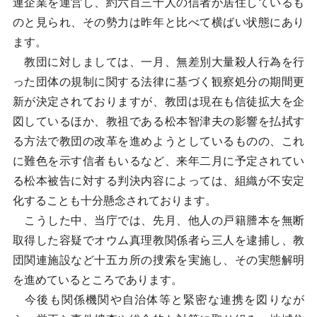
連企業を運営し、約六百三十人の信者が居住しているも
のと見られ、その勢力は昨年と比べて横ばい状態にあり
ます。
教団に対しましては、一月、無差別大量殺人行為を行
った団体の規制に関する法律に基づく観察処分の期間更
新が決定されておりますが、教団は現在も信徒拡大を企
図しているほか、教祖である松本智津夫の影響を払拭す
る方法で教団の改革を進めようとしているものの、これ
に難色を示す信者もいるなど、来年二月に予定されてい
る松本被告に対する判決内容によっては、組織が不安定
化することも十分懸念されております。
こうした中、当庁では、先月、他人の戸籍謄本を無断
取得した容疑でオウム真理教関係者ら三人を逮捕し、教
団関連施設など十五カ所の捜索を実施し、その実態解明
を進めているところであります。
今後も関係機関や自治体等と緊密な連携を図りなが