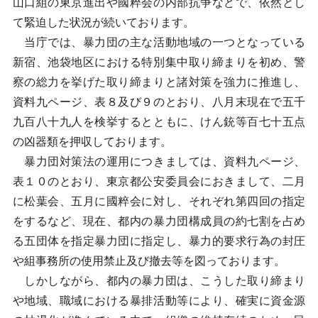
山口組の東京進出や國粹会の内部抗争などで、依然とし
て緊迫した状況が続いております。
当庁では、暴力団の主な活動地域の一つとなっている
新宿、池袋地区における特別集中取り締まりを初め、警
察の総力を挙げた取り締まりと諸対策を強力に推進し、
資料九ページ、表８及び９のとおり、八月末現在で五千
九百八十九人を検挙するとともに、けん銃等百七十五点
の凶器類を押収しております。
暴力団対策法の運用につきましては、資料九ページ、
表１０のとおり、東京都公安委員会におきまして、二月
に松葉会、五月に國粹会に対し、それぞれ第四回の指定
をするなど、現在、都内の暴力団構成員の約七割を占め
る五団体を指定暴力団に指定し、暴力的要求行為の封圧
や組事務所の使用禁止及び撤去等を図っております。
しかしながら、都内の暴力団は、こうした取り締まり
や地域、職域における暴排活動等により、確実に資金源