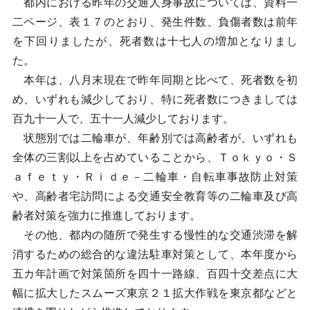
都内における昨年の交通人身事故については、資料一
二ページ、表１７のとおり、発生件数、負傷者数は前年
を下回りましたが、死者数は十七人の増加となりまし
た。
本年は、八月末現在で昨年同期と比べて、死者数を初
め、いずれも減少しており、特に死者数につきましては
百九十一人で、五十一人減少しております。
状態別では二輪車が、年齢別では高齢者が、いずれも
全体の三割以上を占めていることから、Ｔｏｋｙｏ・Ｓ
ａｆｅｔｙ・Ｒｉｄｅ－二輪車・自転車事故防止対策
や、高齢者宅訪問による交通安全教育等の二輪車及び高
齢者対策を強力に推進しております。
その他、都内の随所で発生する慢性的な交通渋滞を解
消するための総合的な違法駐車対策として、本年度から
五カ年計画で対策箇所を四十一路線、百四十交差点に大
幅に拡大したスムーズ東京２１拡大作戦を東京都などと