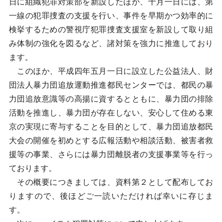
日に組織犯罪対策部を新設したほか、十月一日には、第
一線の犯罪捜査の支援を行い、事件を早期かつ効率的に
検挙するための警視庁犯罪捜査支援室を新設して取り組
み体制の強化を図るなど、諸対策を強力に推進しており
ます。
このほか、平成四年五月一日に設立した公益法人、財
団法人暴力団追放運動推進都民センターでは、都民の暴
力団追放意識等の高揚に資するとともに、暴力団の排除
活動を推進し、暴力団が存在しない、安心して住める東
京の実現に寄与することを目的として、暴力団追放都民
大会の開催を初めとする広報活動や相談活動、被害者救
援等の事業、さらには暴力団離脱者の支援事業等を行っ
ております。
その概要につきましては、資料第２として配布してお
りますので、後ほどご一読いただければ幸いに存じま
す。