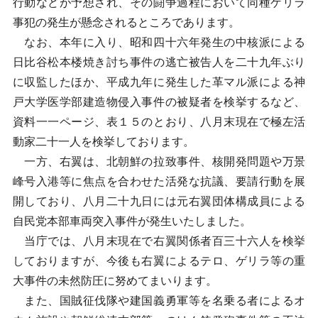
行動などが予想され、その闘争過程において同種ゲリラ
事犯の発生が懸念されるところであります。
なお、本年に入り、昭和四十六年発生の中核派による
日比谷松本楼焼き討ち事件の逃亡被告人を二十九年ぶり
に収監したほか、平成九年に発生した革マル派による神
戸大学医学部建造物侵入事件の被疑者を検挙するなど、
資料一一ページ、表１５のとおり、八月末現在で極左活
動家二十一人を検挙しております。
一方、右翼は、北朝鮮の拉致事件、核開発問題や万景
峰号入港等に焦点を合わせた活発な抗議、要請行動を展
開しており、八月二十九日には元右翼団体構成員による
自民党本部車両突入事件が発生いたしました。
当庁では、八月末現在で右翼関係者百三十六人を検挙
しておりますが、今後も右翼によるテロ、ゲリラ等の重
大事件の未然防圧に努めてまいります。
また、国賊征伐隊や建国義勇軍等を名乗る者によるオ