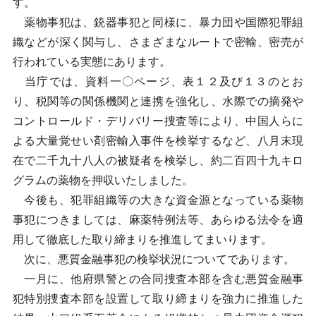
す。
薬物事犯は、銃器事犯と同様に、暴力団や国際犯罪組
織などが深く関与し、さまざまなルートで密輸、密売が
行われている実態にあります。
当庁では、資料一〇ページ、表１２及び１３のとお
り、税関等の関係機関と連携を強化し、水際での摘発や
コントロールド・デリバリー捜査等により、中国人らに
よる大量覚せい剤密輸入事件を検挙するなど、八月末現
在で二千九十八人の被疑者を検挙し、約二百四十九キロ
グラムの薬物を押収いたしました。
今後も、犯罪組織等の大きな資金源となっている薬物
事犯につきましては、麻薬特例法等、あらゆる法令を適
用して徹底した取り締まりを推進してまいります。
次に、悪質金融事犯の検挙状況についてであります。
一月に、他府県警との合同捜査本部を含む悪質金融事
犯特別捜査本部を設置して取り締まりを強力に推進した