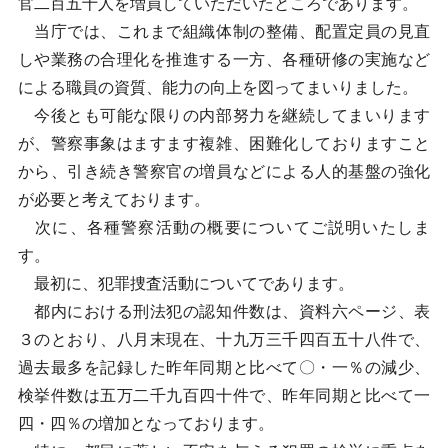
官二百五十人を増員していただいたところであります。
当庁では、これまで組織体制の整備、配置定員の見直
しや業務の合理化を推進する一方、各種研修の実施など
による職員の資質、能力の向上を図ってまいりました。
今後とも可能な限りの内部努力を継続してまいります
が、警察事象はますます複雑、困難化しておりますこと
から、引き続き警察官の増員などによる人的基盤の強化
が必要と考えております。
次に、各種警察活動の概要についてご説明いたしま
す。
最初に、犯罪捜査活動についてであります。
都内における刑法犯の認知件数は、資料六ページ、表
３のとおり、八月末現在、十九万三千四百五十八件で、
過去最多を記録した昨年同期と比べて〇・一％の減少、
検挙件数は五万二千九百四十件で、昨年同期と比べて一
四・四％の増加となっております。