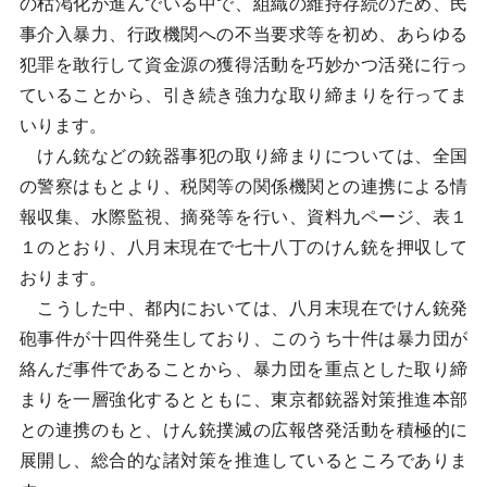
の枯渇化が進んでいる中で、組織の維持存続のため、民
事介入暴力、行政機関への不当要求等を初め、あらゆる
犯罪を敢行して資金源の獲得活動を巧妙かつ活発に行っ
ていることから、引き続き強力な取り締まりを行ってま
いります。
けん銃などの銃器事犯の取り締まりについては、全国
の警察はもとより、税関等の関係機関との連携による情
報収集、水際監視、摘発等を行い、資料九ページ、表１
１のとおり、八月末現在で七十八丁のけん銃を押収して
おります。
こうした中、都内においては、八月末現在でけん銃発
砲事件が十四件発生しており、このうち十件は暴力団が
絡んだ事件であることから、暴力団を重点とした取り締
まりを一層強化するとともに、東京都銃器対策推進本部
との連携のもと、けん銃撲滅の広報啓発活動を積極的に
展開し、総合的な諸対策を推進しているところでありま