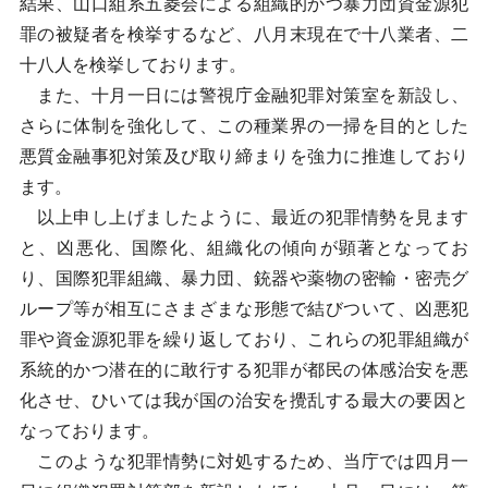
結果、山口組系五菱会による組織的かつ暴力団資金源犯
罪の被疑者を検挙するなど、八月末現在で十八業者、二
十八人を検挙しております。
また、十月一日には警視庁金融犯罪対策室を新設し、
さらに体制を強化して、この種業界の一掃を目的とした
悪質金融事犯対策及び取り締まりを強力に推進しており
ます。
以上申し上げましたように、最近の犯罪情勢を見ます
と、凶悪化、国際化、組織化の傾向が顕著となってお
り、国際犯罪組織、暴力団、銃器や薬物の密輸・密売グ
ループ等が相互にさまざまな形態で結びついて、凶悪犯
罪や資金源犯罪を繰り返しており、これらの犯罪組織が
系統的かつ潜在的に敢行する犯罪が都民の体感治安を悪
化させ、ひいては我が国の治安を攪乱する最大の要因と
なっております。
このような犯罪情勢に対処するため、当庁では四月一