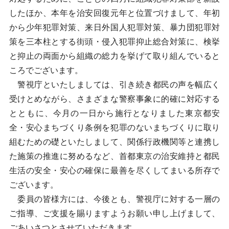
したほか、本年を治安回復元年と位置づけまして、年初
から少年犯罪対策、来日外国人犯罪対策、暴力団犯罪対
策を三本柱とする街頭・侵入犯罪抑止総合対策に、検挙
と抑止の両面から組織の総力を挙げて取り組んでいると
ころでございます。
警視庁といたしましては、引き続き都民の声を幅広く
受けとめながら、さまざまな警察事象に的確に対応する
とともに、今月の一日から施行となりました東京都安
全・安心まちづくり条例を犯罪のないまちづくりに取り
組むための礎といたしまして、関係行政機関等と連携し
た施策の推進に努めるなど、首都東京の治安維持と都民
生活の安全・安心の確保に最善を尽くしてまいる所存で
ございます。
委員の皆様方には、今後とも、警視庁に対する一層の
ご指導、ご支援を賜りますようお願い申し上げまして、
ごあいさつとさせていただきます。