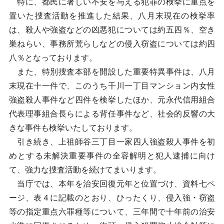
特に、都民に著しい不安を与える犯罪の検挙に重点を
置いた捜査活動を推進した結果、八月末現在の検挙率
は、殺人や強盗などの凶悪犯については約五四％、空き
巣ねらい、事務所荒らしなどの侵入窃盗については約四
八％となっております。
また、特別捜査本部を開設した重要特異事件は、八月
末現在十一件で、このうち千川一丁目マンション内女性
強盗殺人事件など四件を検挙したほか、元永代信用組合
代表理事組合長らによる背任事件など、社会的反響の大
きな事件も検挙いたしております。
引き続き、上祖師谷三丁目一家四人強盗殺人事件を初
めとする未解決重要事件の全容解明と犯人逮捕に向け
て、強力な捜査活動を続けてまいります。
当庁では、本年を治安回復元年と位置づけ、資料七ペ
ージ、表４に記載のとおり、ひったくり、侵入強・窃盗
等の指定重点六罪種等について、三年間で十年前の治安