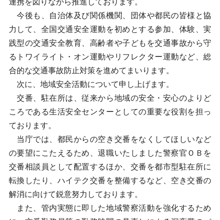
連携を図りながら推進しております。
今後も、自治体及び関係機関、団体や都民の皆様と協
力して、全国交通安全運動を初めとする参加、体験、実
践型の交通安全教育、高齢者や子どもを交通事故から守
るトワイライト・オン運動やリフレクター運動など、総
合的な交通事故防止対策を進めてまいります。
次に、地域安全活動について申し上げます。
交番、駐在所は、従来から地域の安全・安心のよりど
ころである生活安全センターとしての重要な役割を担っ
ております。
当庁では、都民からの空き交番をなくしてほしいなど
の要望にこたえるため、退職いたしました警察官ＯＢを
交番相談員として配置するほか、交番を都市型駐在所に
転換したり、ハイテク交番を整備するなど、空き交番の
解消に向けて鋭意努力しております。
また、管内実態に即した地域警察活動を強化するため