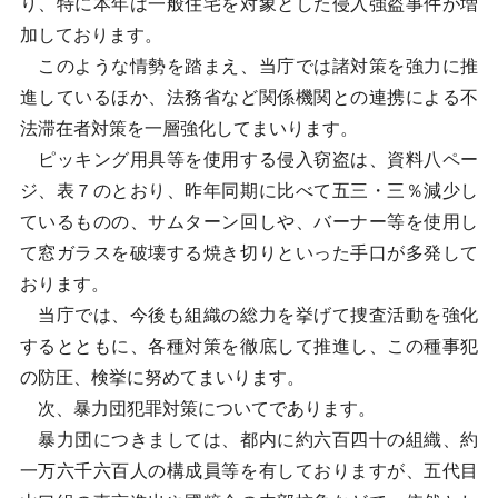
り、特に本年は一般住宅を対象とした侵入強盗事件が増
加しております。
このような情勢を踏まえ、当庁では諸対策を強力に推
進しているほか、法務省など関係機関との連携による不
法滞在者対策を一層強化してまいります。
ピッキング用具等を使用する侵入窃盗は、資料八ペー
ジ、表７のとおり、昨年同期に比べて五三・三％減少し
ているものの、サムターン回しや、バーナー等を使用し
て窓ガラスを破壊する焼き切りといった手口が多発して
おります。
当庁では、今後も組織の総力を挙げて捜査活動を強化
するとともに、各種対策を徹底して推進し、この種事犯
の防圧、検挙に努めてまいります。
次、暴力団犯罪対策についてであります。
暴力団につきましては、都内に約六百四十の組織、約
一万六千六百人の構成員等を有しておりますが、五代目