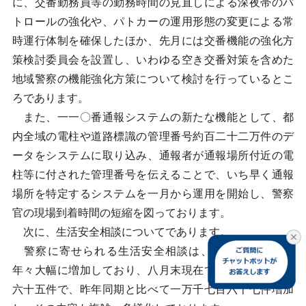
に、交番勤務員等の勤務時間の見直しによる深夜帯のパ
トロールの強化や、パトカーの運用形態の変更による常
時運行体制を確保したほか、先月には交番機能の強化方
策検討委員会を設置し、いわゆる空き交番対策を含めた
地域警察の機能強化方策について検討を行っているとこ
ろであります。
また、一一〇番通報システムの新たな機能として、都
内全域の電柱や道路標識の管理番号約百二十二万件のデ
ータをシステムに取り込み、通報者が通報場所付近の電
柱等に付された管理番号を伝えることで、いち早く通報
場所を特定するシステムを一月から運用を開始し、警察
官の現場到着時間の短縮を図っております。
次に、生活安全相談についてであります。
警察に寄せられる生活安全相談は、平成十二年から
年々大幅に増加しており、八月末現在で約三万六千七百
六十五件で、昨年同期と比べて一万千七百六十七件増加