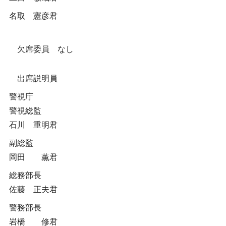
名取 憲彦君
欠席委員 なし
出席説明員
警視庁
警視総監
石川 重明君
副総監
岡田 薫君
総務部長
佐藤 正夫君
警務部長
岩橋 修君