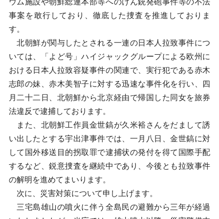
ウム施設や朝鮮総連本部等へのけん銃発砲事件等の不法
事案を敢行しており、徹底した捜査を推進しておりま
す。
北朝鮮が関与したとされる一連の日本人拉致事件につ
いては、「よど号」ハイジャックグループによる欧州に
おける日本人拉致容疑事件の関連で、実行犯である赤木
志郎の妹、赤木美智子に対する迅速な事件化を行い、四
月二十二日、北朝鮮から北京経由で帰国した同女を旅券
法違反で逮捕しております。
また、北朝鮮工作員金世鎬が久米裕さんをだまして誘
い出したとする宇出津事件では、一月八日、金世鎬に対
して国外移送目的拐取罪で逮捕状の発付を得て国際手配
するなど、鋭意捜査を継続中であり、今後とも拉致事件
の解明を進めてまいります。
次に、災害対策について申し上げます。
三宅島雄山の噴火に伴う全島民の避難から三年が経過