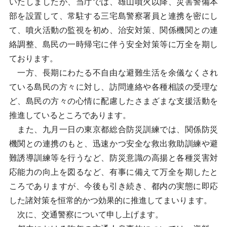
いたしましたが、当庁では、雄山噴火以降、災害警備本
部を設置して、常駐する三宅島警察署員と連携を密にし
て、噴火活動の監視を初め、治安対策、関係機関との連
絡調整、島民の一時帰宅に伴う安全対策等に万全を期し
ております。
一方、長期にわたる不自由な避難生活を余儀なくされ
ている島民の方々に対し、訪問連絡や各種相談の受理な
ど、島民の方々の心情に配慮したさまざまな支援活動を
推進しているところであります。
また、九月一日の東京都総合防災訓練では、関係防災
機関との連携のもと、迅速かつ安全な救出救助訓練や避
難誘導訓練等を行うなど、防災意識の高揚と各種災害対
応能力の向上を図るなど、有事に備えて万全を期したと
ころでありますが、今後も引き続き、都内の実態に即応
した諸対策を恒常的かつ効果的に推進してまいります。
次に、交通警察について申し上げます。