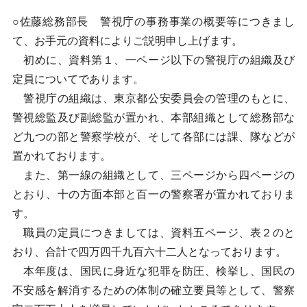
○佐藤総務部長 警視庁の事務事業の概要等につきまし
て、お手元の資料によりご説明申し上げます。
初めに、資料第１、一ページ以下の警視庁の組織及び
定員についてであります。
警視庁の組織は、東京都公安委員会の管理のもとに、
警視総監及び副総監が置かれ、本部組織として総務部な
ど九つの部と警察学校が、そして各部には課、隊などが
置かれております。
また、第一線の組織として、三ページから四ページの
とおり、十の方面本部と百一の警察署が置かれておりま
す。
職員の定員につきましては、資料五ページ、表２のと
おり、合計で四万四千九百六十二人となっております。
本年度は、国民に身近な犯罪を防圧、検挙し、国民の
不安感を解消するための体制の確立要員等として、警察