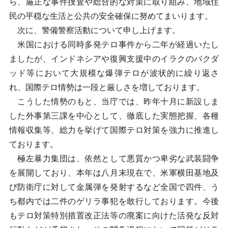
ら、厳正な事件捜査や総合的な対策に取り組み、地域住
民の平穏な生活と公共の安全確保に努めてまいります。
次に、警備警察活動について申し上げます。
米国における同時多発テロ事件から二年が経過いたし
ましたが、インドネシアや復興支援中のイラクのバクダ
ッド等において大規模な爆弾テロが波状的に繰り返さ
れ、国際テロ情勢は一段と厳しさを増しております。
こうした情勢のもと、当庁では、昨年十月に新設しま
した外事第三課を中心として、徹底した実態把握、各種
情報収集等、総力を挙げて国際テロ対策を強力に推進し
ております。
極左暴力集団は、依然として悪質かつ卑劣な武装闘争
を展開しており、本年は八月末現在で、米軍横田基地及
び防衛庁に対して金属弾を発射するなど全国で四件、う
ち都内では二件のゲリラ事犯を敢行しております。今後
もテロ対策特別措置改正法等の廃案に向けた活発な反対