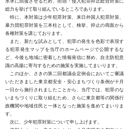
水準に回復させるため、街頭・侵入犯罪抑止総合対策に
総力を挙げて取り組んでいるところであります。
特に、本対策は少年犯罪対策、来日外国人犯罪対策、
暴力団犯罪対策を三本柱として、検挙、抑止の両面から
各種対策を講じております。
また、新たな試みとして、犯罪の発生を色彩で表現す
る犯罪発生マップを当庁のホームページで公開するな
ど、今後も地域に密着した情報発信に努め、自主防犯意
識の高揚に寄与するための施策を実施してまいります。
このほか、さきの第二回都議会定例会においてご審議
いただきました東京都安全・安心まちづくり条例が十月
一日から施行されましたことから、当庁では、犯罪のな
いまちづくりに取り組むため、さらに東京都等の関係行
政機関や地域住民と一体となった施策を進めてまいりま
す。
次に、少年犯罪対策について申し上げます。