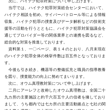
次に、ハイテク犯罪対策について申し上げます。
当庁では、ハイテク犯罪対策総合センターにおいて、
ハイテク相談を初め、サイバーパトロール等による情報
収集、ハイテク犯罪の捜査及びデータ解析などの技術支
援等の活動を行うとともに、ハイテク犯罪対策協議会を
通じてプロバイダー等の関係業界との連携を図るなど、
総合的な対策を推進しております。
資料第１、一〇ページ、表１４のとおり、八月末現在
のハイテク犯罪全体の検挙件数は百五件となっておりま
す。
今後も引き続き、機器等の整備拡充と職員の指導教養
を図り、捜査能力の向上に努めてまいります。
次に、オウム真理教対策について申し上げます。
二月にアーレフと改称したオウム真理教は、全国二十
九カ所の主要施設と約千六百五十人の信者を擁しており
まして、うち都内では七カ所の主要活動拠点と七社の関