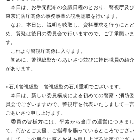
本日は、お手元配布の会議日程のとおり、警視庁及び
東京消防庁関係の事務事業の説明聴取を行います。
なお、本日は、説明を聴取し、資料要求を行うにとど
め、質疑は後日の委員会で行いますので、ご了承願いま
す。
これより警視庁関係に入ります。
初めに、警視総監からあいさつ並びに幹部職員の紹介
があります。
○石川警視総監 警視総監の石川重明でございます。
本日は、新しい委員構成による初めての警察・消防委
員会でございますので、警視庁を代表いたしまして一言
ごあいさつ申し上げます。
委員の皆様方には、平素から当庁の運営につきまし
て、何かとご支援、ご指導を賜っているところでござい
まして、この機会に厚くお礼を申し上げる次第でござい