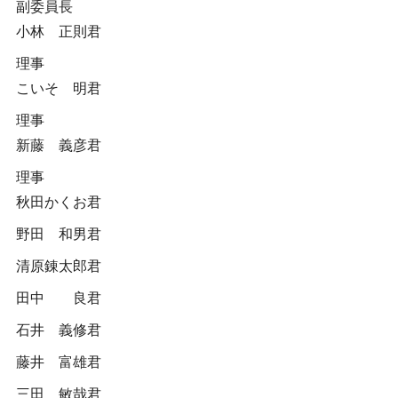
副委員長
小林 正則君
理事
こいそ 明君
理事
新藤 義彦君
理事
秋田かくお君
野田 和男君
清原錬太郎君
田中 良君
石井 義修君
藤井 富雄君
三田 敏哉君