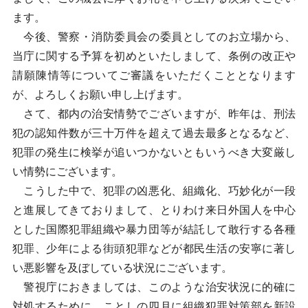
ます。
今後、警察・消防委員会の委員としてのお立場から、
当庁に関する予算を初めといたしまして、条例の改正や
請願陳情等についてご審議をいただくこととなります
が、よろしくお願い申し上げます。
さて、都内の治安情勢でございますが、昨年は、刑法
犯の認知件数が三十万件を超えて過去最多となるなど、
犯罪の発生に検挙が追いつかないともいうべき大変厳し
い情勢にございます。
こうした中で、犯罪の凶悪化、組織化、巧妙化が一段
と進展してきておりまして、とりわけ来日外国人を中心
とした国際犯罪組織や暴力団等が結託して敢行する各種
犯罪、少年による街頭犯罪などが都民生活の安寧に著し
い悪影響を及ぼしている状況にございます。
警視庁におきましては、このような治安状況に的確に
対処するために、ことしの四月に組織犯罪対策部を新設