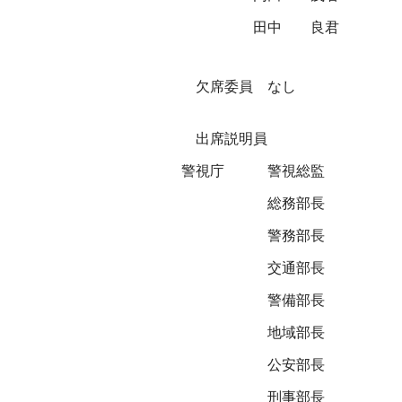
田中 良君
欠席委員 なし
出席説明員
警視庁
警視総監
総務部長
警務部長
交通部長
警備部長
地域部長
公安部長
刑事部長