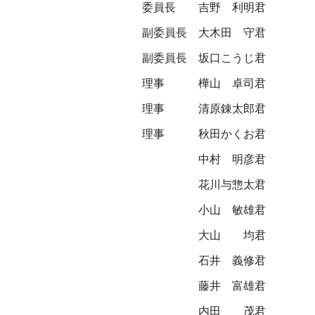
委員長
吉野 利明君
副委員長
大木田 守君
副委員長
坂口こうじ君
理事
樺山 卓司君
理事
清原錬太郎君
理事
秋田かくお君
中村 明彦君
花川与惣太君
小山 敏雄君
大山 均君
石井 義修君
藤井 富雄君
内田 茂君