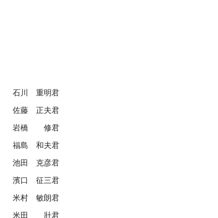
石川 重明君
佐藤 正夫君
岩橋 修君
福島 和夫君
池田 克彦君
濱口 征三君
米村 敏朗君
米田 壯君