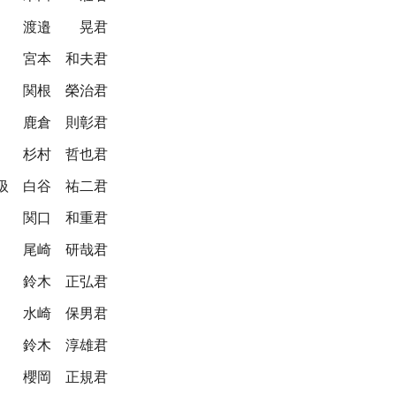
渡邉 晃君
宮本 和夫君
関根 榮治君
鹿倉 則彰君
杉村 哲也君
扱
白谷 祐二君
関口 和重君
尾崎 研哉君
鈴木 正弘君
水崎 保男君
鈴木 淳雄君
櫻岡 正規君