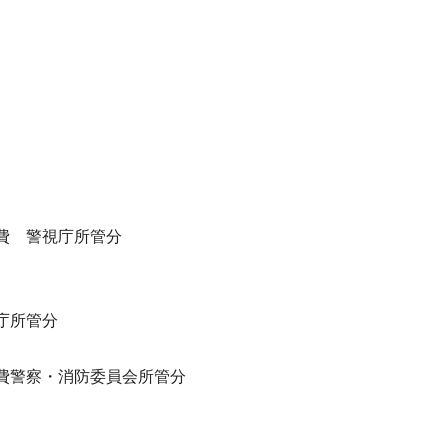
費 警視庁所管分
庁所管分
費警察・消防委員会所管分