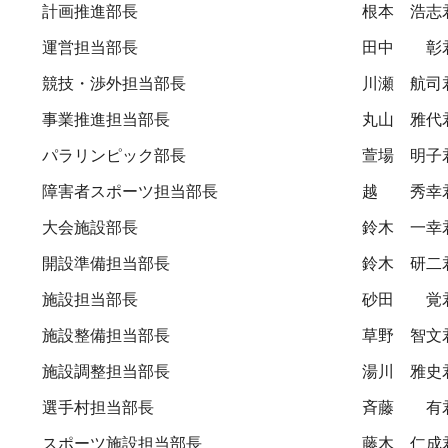
計画推進部長
根本 浩志
運営担当部長
田中 彰
競技・渉外担当部長
川瀬 航司
事業推進担当部長
丸山 雅代
パラリンピック部長
萱場 明子
障害者スポーツ担当部長
越 秀幸
大会施設部長
鈴木 一幸
開設準備担当部長
鈴木 研二
施設担当部長
砂田 覚
施設整備担当部長
草野 智文
施設調整担当部長
湯川 雅史
選手村担当部長
斉藤 有
スポーツ施設担当部長
藤木 仁成