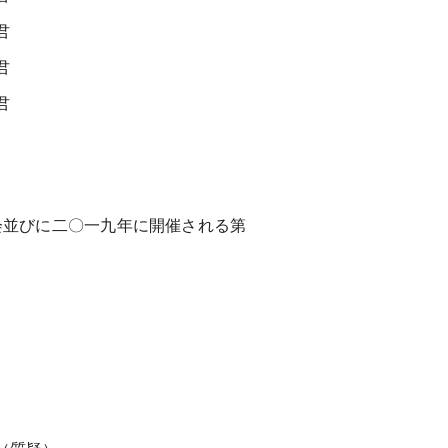
君
君
君
会並びに二〇一九年に開催される第