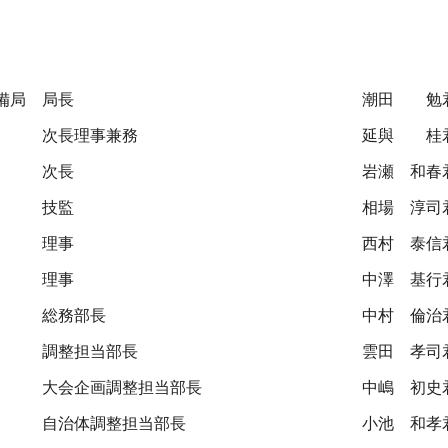
備局
局長
潮田 勉
次長理事兼務
延與 桂
次長
岩瀬 和春
技監
相場 淳司
理事
西村 泰信
理事
中澤 基行
総務部長
中村 倫治
調整担当部長
雲田 孝司
大会企画調整担当部長
中嶋 初史
自治体調整担当部長
小池 和孝