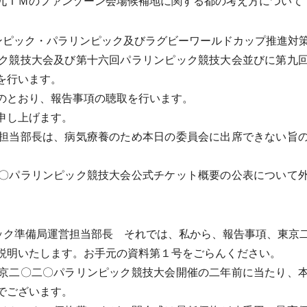
九ＴＭのファンゾーン会場候補地に関する都の考え方について
ンピック・パラリンピック及びラグビーワールドカップ推進対
ク競技大会及び第十六回パラリンピック競技大会並びに第九回
を行います。
のとおり、報告事項の聴取を行います。
申し上げます。
担当部長は、病気療養のため本日の委員会に出席できない旨の
〇パラリンピック競技大会公式チケット概要の公表について外
ック準備局運営担当部長 それでは、私から、報告事項、東京
説明いたします。お手元の資料第１号をごらんください。
京二〇二〇パラリンピック競技大会開催の二年前に当たり、本
でございます。