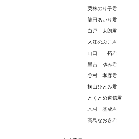
栗林のり子君
龍円あいり君
白戸 太朗君
入江のぶこ君
山口 拓君
里吉 ゆみ君
谷村 孝彦君
桐山ひとみ君
とくとめ道信君
木村 基成君
高島なおき君