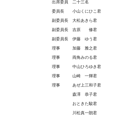
出席委員 二十三名
委員長
小山くにひこ君
副委員長
大松あきら君
副委員長
吉原 修君
副委員長
伊藤 ゆう君
理事
加藤 雅之君
理事
両角みのる君
理事
中山ひろゆき君
理事
山崎 一輝君
理事
あぜ上三和子君
森澤 恭子君
おときた駿君
川松真一朗君