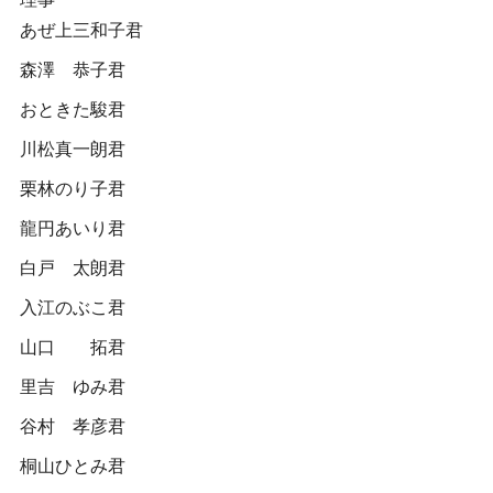
あぜ上三和子君
森澤 恭子君
おときた駿君
川松真一朗君
栗林のり子君
龍円あいり君
白戸 太朗君
入江のぶこ君
山口 拓君
里吉 ゆみ君
谷村 孝彦君
桐山ひとみ君