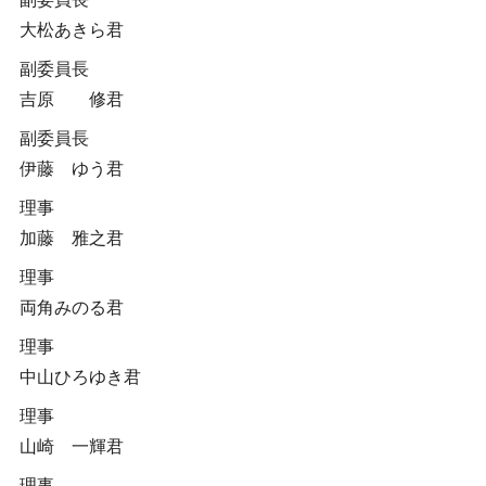
大松あきら君
副委員長
吉原 修君
副委員長
伊藤 ゆう君
理事
加藤 雅之君
理事
両角みのる君
理事
中山ひろゆき君
理事
山崎 一輝君
理事