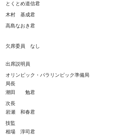
とくとめ道信君
木村 基成君
高島なおき君
欠席委員 なし
出席説明員
オリンピック・パラリンピック準備局
局長
潮田 勉君
次長
岩瀬 和春君
技監
相場 淳司君