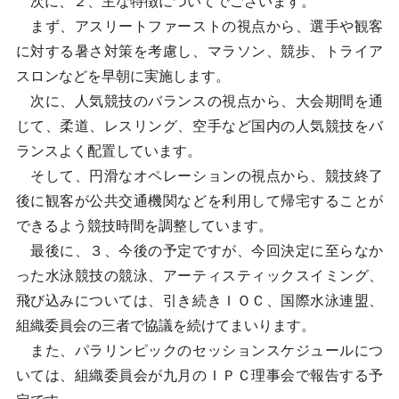
次に、２、主な特徴についてでございます。
まず、アスリートファーストの視点から、選手や観客
に対する暑さ対策を考慮し、マラソン、競歩、トライア
スロンなどを早朝に実施します。
次に、人気競技のバランスの視点から、大会期間を通
じて、柔道、レスリング、空手など国内の人気競技をバ
ランスよく配置しています。
そして、円滑なオペレーションの視点から、競技終了
後に観客が公共交通機関などを利用して帰宅することが
できるよう競技時間を調整しています。
最後に、３、今後の予定ですが、今回決定に至らなか
った水泳競技の競泳、アーティスティックスイミング、
飛び込みについては、引き続きＩＯＣ、国際水泳連盟、
組織委員会の三者で協議を続けてまいります。
また、パラリンピックのセッションスケジュールにつ
いては、組織委員会が九月のＩＰＣ理事会で報告する予