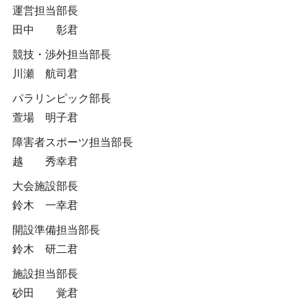
運営担当部長
田中 彰君
競技・渉外担当部長
川瀬 航司君
パラリンピック部長
萱場 明子君
障害者スポーツ担当部長
越 秀幸君
大会施設部長
鈴木 一幸君
開設準備担当部長
鈴木 研二君
施設担当部長
砂田 覚君