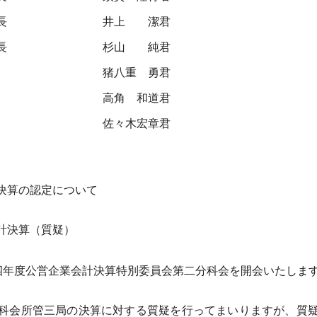
長
井上 潔君
長
杉山 純君
猪八重 勇君
高角 和道君
佐々木宏章君
決算の認定について
計決算（質疑）
四年度公営企業会計決算特別委員会第二分科会を開会いたしま
科会所管三局の決算に対する質疑を行ってまいりますが、質疑