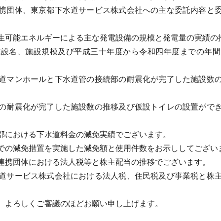
携団体、東京都下水道サービス株式会社への主な委託内容と委
可能エネルギーによる主な発電設備の規模と発電量の実績の
設名、施設規模及び平成三十年度から令和四年度までの年間
道マンホールと下水道管の接続部の耐震化が完了した施設数の
の耐震化が完了した施設数の推移及び仮設トイレの設置ができ
部における下水道料金の減免実績でございます。
の減免措置を実施した減免額と使用件数をお示ししてござい
携団体における法人税等と株主配当の推移でございます。
道サービス株式会社における法人税、住民税及び事業税と株主
。よろしくご審議のほどお願い申し上げます。