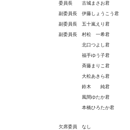
委員長
古城まさお君
副委員長
伊藤しょうこう君
副委員長
五十嵐えり君
副委員長
村松 一希君
北口つよし君
福手ゆう子君
斉藤まりこ君
大松あきら君
鈴木 純君
風間ゆたか君
本橋ひろたか君
欠席委員 なし