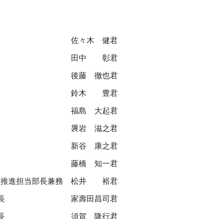
佐々木 健君
田中 彰君
後藤 徹也君
鈴木 豊君
福島 大起君
袰岩 滋之君
新谷 康之君
藤橋 知一君
X推進担当部長兼務
松井 裕君
長
家壽田昌司君
長
須賀 隆行君