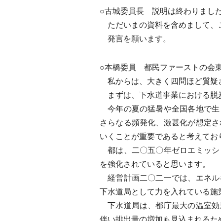
○古城委員長 説明は終わりまし
ただいまの資料を含めまして、
発言を願います。
○本橋委員 都民ファーストの会
私からは、大きく四問ほど質疑
まずは、下水道事業における脱
今年の夏の猛暑や全国各地で生
さらなる頻発化、激甚化が想定さ
いくことが重要であると考えてお
都は、二〇五〇年ゼロエミッシ
を強化されていると思います。
経営計画二〇二一では、エネル
下水道局として力を入れている施
下水道局は、都庁最大の温室効
伴い排出量の増加も見込まれるた