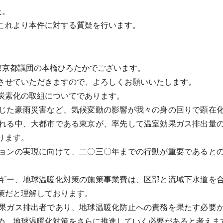
た。
これより本件に対する質疑を行います。
東京都議団の本橋ひろたかでございます。
させていただきますので、よろしくお願いいたします。
炭素化の取組についてであります。
じた豪雨災害など、気候変動の影響が我々の身の回りで顕在化
れる中、大都市である東京が、率先して温室効果ガス排出量
ります。
ョンの実現に向けて、二〇三〇年までの行動が重要であるとの
ギー、地球温暖化対策の施策事業費は、区部と流域下水道を合
策だと理解しております。
果ガス排出者であり、地球温暖化防止への責務を果たす必要が
め、地球温暖化対策をさらに推進していく必要があると考えま