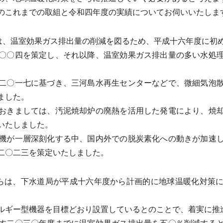
これまでの取組と令和四年度の実績についてお伺いいたしま
は、温室効果ガス排出量の削減を図るため、平成十六年度に初
〇〇四を策定し、それ以降、温室効果ガス排出量の多い水処
二〇一七に基づき、三河島水再生センターなどで、微細気泡散
ました。
おきましては、汚泥焼却炉の廃熱を活用した発電により、焼却
いたしました。
機が一層深刻化する中、国内外での脱炭素化への動きが加速し
二〇二三を策定いたしました。
らは、下水道局が平成十六年度から計画的に地球温暖化対策
ギー型機器を目標どおり設置しているとのことで、着実に推