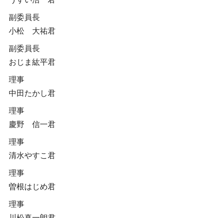
副委員長
小松 大祐君
副委員長
おじま紘平君
理事
中田たかし君
理事
慶野 信一君
理事
清水やすこ君
理事
曽根はじめ君
理事
川松真一朗君