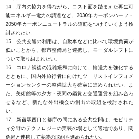
14 庁内の協力を得ながら、コスト面を踏まえた再生可
能エネルギー電力の調達など、2030年カーボンハーフ・
2050年カーボンニュートラルの道筋をつけていくよう検
討されたい。
15 公共交通の利用は、自動車などに比べて環境負荷が
低いことから、都市整備局と連携し、モーダルシフトに
ついて取り組まれたい。
16 コロナ禍後の混雑緩和に向けて、輸送力を強化する
とともに、国内外旅行者に向けたツーリストインフォメ
ーションセンターの整備拡大を確実に進められたい。ま
た、美術館等の夕方・夜間の鑑賞と交通運賃を組み合わ
せるなど、新たな外出機会の創出の取組を検討された
い。
17 新宿駅西口と都庁の間にある公共空間は、モビリテ
ィ分野のテクノロジーの実装の場として適地であり、関
係局と連携して実装の取組を進められたい。