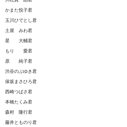
かまた悦子君
玉川ひでとし君
土屋 みわ君
星 大輔君
もり 愛君
原 純子君
渋谷のぶゆき君
保坂まさひろ君
西崎つばさ君
本橋たくみ君
森村 隆行君
藤井とものり君