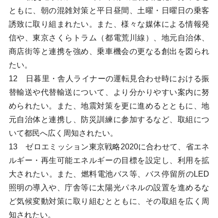
ともに、朝の混雑対策と平日昼間、土曜・日曜日の乗客
誘致に取り組まれたい。また、様々な媒体による情報発
信や、東京さくらトラム（都電荒川線）、地元自治体、
商店街等と連携を強め、乗車機会の更なる創出を図られ
たい。
12 日暮里・舎人ライナーの運転見合わせ時における振
替輸送や代替輸送について、より分かりやすい案内に努
められたい。また、地震対策を更に進めるとともに、地
元自治体と連携し、防災訓練に参加するなど、取組につ
いて都民へ広く周知されたい。
13 ゼロエミッション東京戦略2020に合わせて、省エネ
ルギー・再生可能エネルギーの目標を設定し、利用を拡
大されたい。また、燃料電池バス等、バス停留所のLED
照明の導入や、庁舎等に太陽光パネルの設置を進めるな
ど気候変動対策に取り組むとともに、その取組を広く周
知されたい。