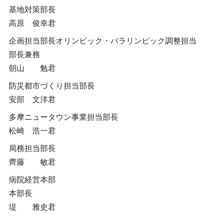
基地対策部長
高原 俊幸君
企画担当部長オリンピック・パラリンピック調整担当
部長兼務
朝山 勉君
防災都市づくり担当部長
安部 文洋君
多摩ニュータウン事業担当部長
松崎 浩一君
局務担当部長
齊藤 敏君
病院経営本部
本部長
堤 雅史君