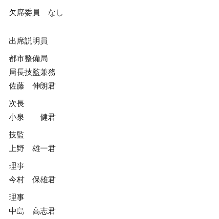
欠席委員 なし
出席説明員
都市整備局
局長技監兼務
佐藤 伸朗君
次長
小泉 健君
技監
上野 雄一君
理事
今村 保雄君
理事
中島 高志君