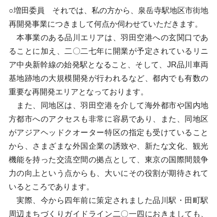
○増田委員 それでは、私の方から、泉岳寺駅地区市街地
再開発事業につきまして何点か伺わせていただきます。
本事業のある品川エリアは、羽田空港への玄関口であ
ることに加え、二〇二七年に開業が予定されているリニ
ア中央新幹線の始発駅となること、そして、JR品川車両
基地跡地の大規模開発が行われるなど、都内でも有数の
重要な再開発エリアとなっております。
また、同地区は、羽田空港を介して海外都市や国内地
方都市へのアクセスも非常に容易であり、また、同地区
がアジアヘッドクオーター特区の指定も受けていること
から、さまざまな外国企業の誘致や、新たな文化、観光
機能を持った交流空間の拠点として、東京の国際間競争
力の向上という点からも、大いにその役割が期待されて
いるところであります。
実際、今から四年前に策定されました品川駅・田町駅
周辺まちづくりガイドライン二〇一四におきましても、