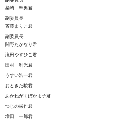
柴崎 幹男君
副委員長
斉藤まりこ君
副委員長
関野たかなり君
滝田やすひこ君
田村 利光君
うすい浩一君
おときた駿君
あかねがくぼかよ子君
つじの栄作君
増田 一郎君