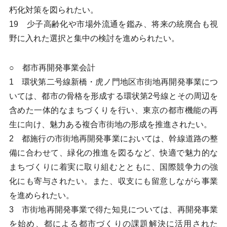
朽化対策を図られたい。
19 少子高齢化や市場外流通を鑑み、将来の統廃合も視
野に入れた選択と集中の検討を進められたい。
○ 都市再開発事業会計
1 環状第二号線新橋・虎ノ門地区市街地再開発事業につ
いては、都市の骨格を形成する環状第2号線とその周辺を
含めた一体的なまちづくりを行い、東京の都市機能の再
生に向け、魅力ある複合市街地の形成を推進されたい。
2 都施行の市街地再開発事業においては、幹線道路の整
備に合わせて、緑化の推進を図るなど、快適で魅力的な
まちづくりに着実に取り組むとともに、国際競争力の強
化にも寄与されたい。また、収支にも留意しながら事業
を進められたい。
3 市街地再開発事業で得た知見については、再開発事業
を始め、都による都市づくりの課題解決に活用された