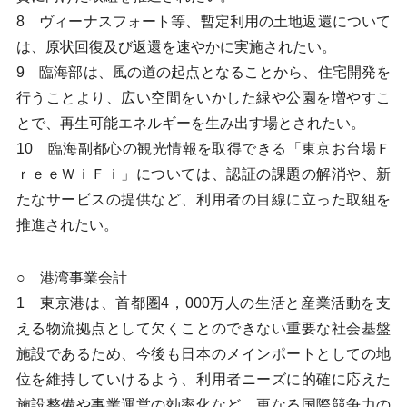
8 ヴィーナスフォート等、暫定利用の土地返還について
は、原状回復及び返還を速やかに実施されたい。
9 臨海部は、風の道の起点となることから、住宅開発を
行うことより、広い空間をいかした緑や公園を増やすこ
とで、再生可能エネルギーを生み出す場とされたい。
10 臨海副都心の観光情報を取得できる「東京お台場Ｆ
ｒｅｅＷｉＦｉ」については、認証の課題の解消や、新
たなサービスの提供など、利用者の目線に立った取組を
推進されたい。
○ 港湾事業会計
1 東京港は、首都圏4，000万人の生活と産業活動を支
える物流拠点として欠くことのできない重要な社会基盤
施設であるため、今後も日本のメインポートとしての地
位を維持していけるよう、利用者ニーズに的確に応えた
施設整備や事業運営の効率化など、更なる国際競争力の