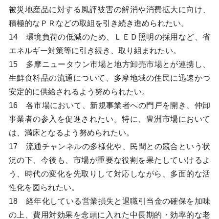
被災地産品に対する風評被害の解消や消費拡大に向け、
積極的なＰＲなどの取組を引き続き進められたい。
14 環境負荷の低減のため、ＬＥＤ照明の採用など、省
エネルギー対策等に引き続き、取り組まれたい。
15 多摩ニュータウン市場と地方卸売市場とが連携し、
生鮮食料品の流通について、多摩地域の住民に迅速かつ
安定的に供給されるよう努められたい。
16 各市場において、新規事業者への門戸を開き、仲卸
事業者の参入を促進されたい。特に、豊洲市場において
は、満床となるよう努められたい。
17 流通チャンネルの多様化や、民間との競合という状
況の下、今後も、市場が重要な役割を果たしていけるよ
う、時代の変化を先取りして対応しながら、多面的な活
性化を図られたい。
18 経年化している営業損失と退職引当金の確保を加味
の上、費用対効果を念頭に入れた中長期的・効率的な老