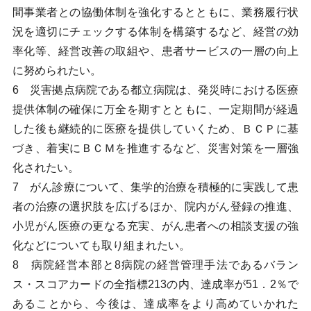
間事業者との協働体制を強化するとともに、業務履行状
況を適切にチェックする体制を構築するなど、経営の効
率化等、経営改善の取組や、患者サービスの一層の向上
に努められたい。
6 災害拠点病院である都立病院は、発災時における医療
提供体制の確保に万全を期すとともに、一定期間が経過
した後も継続的に医療を提供していくため、ＢＣＰに基
づき、着実にＢＣＭを推進するなど、災害対策を一層強
化されたい。
7 がん診療について、集学的治療を積極的に実践して患
者の治療の選択肢を広げるほか、院内がん登録の推進、
小児がん医療の更なる充実、がん患者への相談支援の強
化などについても取り組まれたい。
8 病院経営本部と8病院の経営管理手法であるバラン
ス・スコアカードの全指標213の内、達成率が51．2％で
あることから、今後は、達成率をより高めていかれた