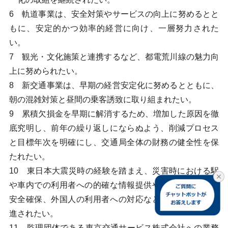
6 軌道事業は、安全対策やサービスの向上に努めるとと
もに、安定的かつ効率的経営に向け、一層努力された
い。
7 観光・文化施策と連携するなど、都電荒川線の魅力向
上に努められたい。
8 新交通事業は、早期の経営安定化に努めるとともに、
朝の混雑対策と昼間の乗客誘致に取り組まれたい。
9 累積欠損金を早期に解消するため、増加した原因を徹
底究明し、前年の繰り返しにならぬよう、削減プロセス
と目標年次を明確にし、交通局全体の財務の健全性を保
たれたい。
10 東日本大震災時の経験を踏まえ、災害時における駅
や車内での利用者への的確な情報提供や避難誘導による
安全確保、外国人の利用者への対応など、災害対策を推
進されたい。
11 監理団体である東京交通サービス株式会社への業務