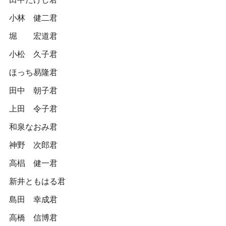
小林 健二君
堀 宏道君
小松 久子君
ほっち易隆君
田中 朝子君
上田 令子君
和泉なおみ君
神野 次郎君
高椙 健一君
新井ともはる君
島田 幸成君
高橋 信博君