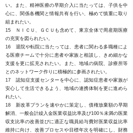
い。また、精神医療の早期介入に当たっては、子供を中
心に、関係各機関と情報共有を行い、極めて慎重に取り
組まれたい。
15 ＮＩＣＵ、ＧＣＵも含めて、東京全体で周産期医療
の充実を図られたい。
16 退院や転院に当たっては、患者に関わる多職種によ
る医療チームで十分に患者や家族と相談し、きめ細かな
支援を更に拡充されたい。また、地域の病院、診療所等
とのネットワーク作りに積極的に参画されたい。
17 認知症支援センターを中心に、認知症患者や家族が
安心して生活できるよう、地域の連携体制を更に進めら
れたい。
18 新改革プランを速やかに策定し、債権放棄額の早期
解消、一般会計繰入金医業収益比率及び100％未満の医業
収支比率の改善並びに適正な職員給与費対医業収益比率
維持に向け、改善プロセスや目標年次を明確にし、財務