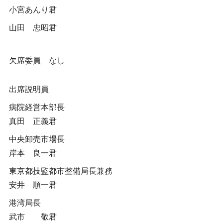
小宮あんり君
山田 忠昭君
欠席委員 なし
出席説明員
病院経営本部長
真田 正義君
中央卸売市場長
岸本 良一君
東京都技監都市整備局長兼務
安井 順一君
港湾局長
武市 敬君