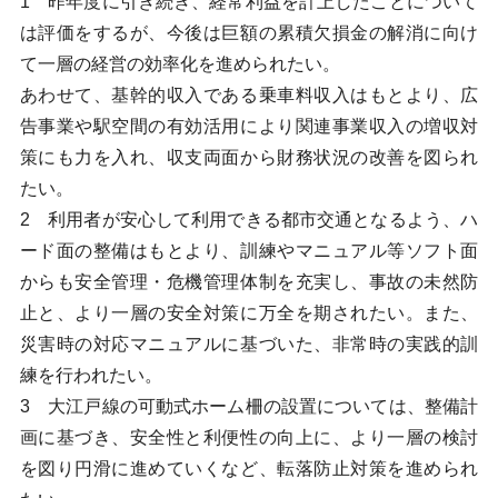
1 昨年度に引き続き、経常利益を計上したことについて
は評価をするが、今後は巨額の累積欠損金の解消に向け
て一層の経営の効率化を進められたい。
あわせて、基幹的収入である乗車料収入はもとより、広
告事業や駅空間の有効活用により関連事業収入の増収対
策にも力を入れ、収支両面から財務状況の改善を図られ
たい。
2 利用者が安心して利用できる都市交通となるよう、ハ
ード面の整備はもとより、訓練やマニュアル等ソフト面
からも安全管理・危機管理体制を充実し、事故の未然防
止と、より一層の安全対策に万全を期されたい。また、
災害時の対応マニュアルに基づいた、非常時の実践的訓
練を行われたい。
3 大江戸線の可動式ホーム柵の設置については、整備計
画に基づき、安全性と利便性の向上に、より一層の検討
を図り円滑に進めていくなど、転落防止対策を進められ