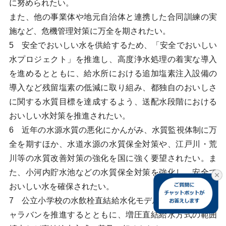
に努められたい。
また、他の事業体や地元自治体と連携した合同訓練の実
施など、危機管理対策に万全を期されたい。
5 安全でおいしい水を供給するため、「安全でおいしい
水プロジェクト」を推進し、高度浄水処理の着実な導入
を進めるとともに、給水所における追加塩素注入設備の
導入など残留塩素の低減に取り組み、都独自のおいしさ
に関する水質目標を達成するよう、送配水段階における
おいしい水対策を推進されたい。
6 近年の水源水質の悪化にかんがみ、水質監視体制に万
全を期すほか、水道水源の水質保全対策や、江戸川・荒
川等の水質改善対策の強化を国に強く要望されたい。ま
た、小河内貯水池などの水質保全対策を強化し、安全で
おいしい水を確保されたい。
7 公立小学校の水飲栓直結給水化モデル事業及び水道キ
ャラバンを推進するとともに、増圧直結給水方式の範囲