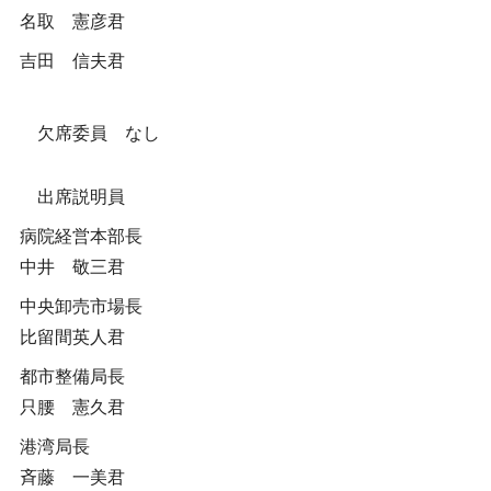
名取 憲彦君
吉田 信夫君
欠席委員 なし
出席説明員
病院経営本部長
中井 敬三君
中央卸売市場長
比留間英人君
都市整備局長
只腰 憲久君
港湾局長
斉藤 一美君