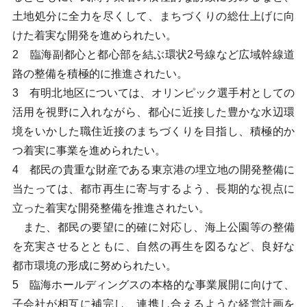
土地処分に全力を尽くして、まちづくりの総仕上げに向
けた着実な開発を進められたい。
2 臨海副都心と都心部を結ぶ環状2号線など広域幹線道
路の整備を積極的に推進されたい。
3 有明北地区については、オリンピック選手村としての
活用を視野に入れながら、都心に近接した豊かな水辺環
境をいかした職住近接のまちづくりを目指し、積極的か
つ着実に事業を進められたい。
4 都民の貴重な財産である東京港の埋立地の開発整備に
当たっては、都市再生に寄与するよう、長期的な視点に
立った着実な開発整備を推進されたい。
また、都民の要望に的確に対応し、海上公園等の整備
を充実させるとともに、自然の再生を図るなど、良好な
都市環境の形成に努められたい。
5 臨海ホールディングスの本格的な事業展開に向けて、
子会社が相互に補完し、連携し合えるような経営計画を