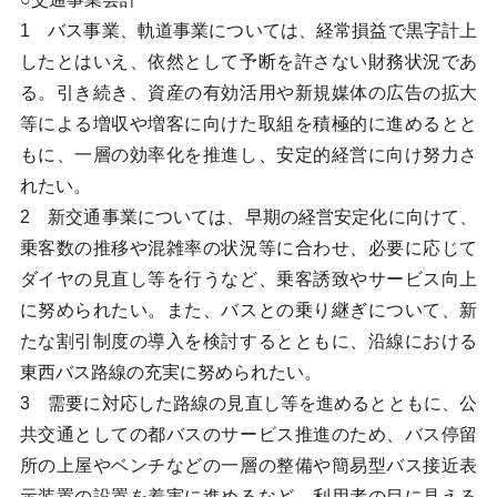
1 バス事業、軌道事業については、経常損益で黒字計上
したとはいえ、依然として予断を許さない財務状況であ
る。引き続き、資産の有効活用や新規媒体の広告の拡大
等による増収や増客に向けた取組を積極的に進めるとと
もに、一層の効率化を推進し、安定的経営に向け努力さ
れたい。
2 新交通事業については、早期の経営安定化に向けて、
乗客数の推移や混雑率の状況等に合わせ、必要に応じて
ダイヤの見直し等を行うなど、乗客誘致やサービス向上
に努められたい。また、バスとの乗り継ぎについて、新
たな割引制度の導入を検討するとともに、沿線における
東西バス路線の充実に努められたい。
3 需要に対応した路線の見直し等を進めるとともに、公
共交通としての都バスのサービス推進のため、バス停留
所の上屋やベンチなどの一層の整備や簡易型バス接近表
示装置の設置を着実に進めるなど、利用者の目に見える