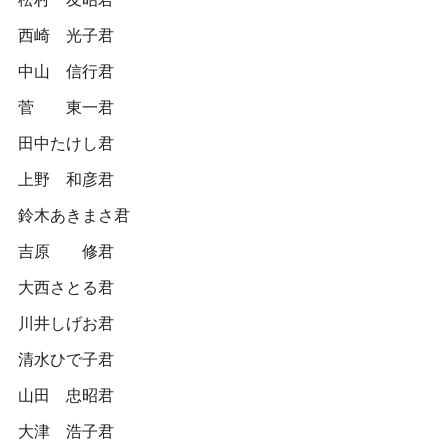
西崎 光子君
中山 信行君
菅 東一君
田中たけし君
上野 和彦君
鈴木あきまさ君
吉原 修君
大西さとる君
川井しげお君
清水ひで子君
山田 忠昭君
大津 浩子君