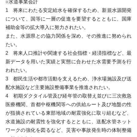
○水道事業会計
1 将来にわたる安定給水を確保するため、新規水源開発
について、国等に一層の促進を要望するとともに、国庫
補助金等の拡大導入に努力されたい。
また、水源県との協力関係を深め、その推進に努められ
たい。
2 将来人口推計や関連する社会指標・経済指標など、最
新データを用いた実績と実態に合わせた水需要予測を行
われたい。
3 都民生活や都市活動を支えるため、浄水場施設及び送
配水施設など主要施設整備事業を推進されたい。
4 初期ダクタイル管及び経年管の取替え並びに三次救急
医療機関、首都中枢機関等への供給ルート及び地盤の性
が指摘されている東部地域の耐震強化に取り組むなど、
水道施設の耐震性を強化するとともに、送配水管ネット
ワークの強化を図るなど、災害や事故発生時の体制整備