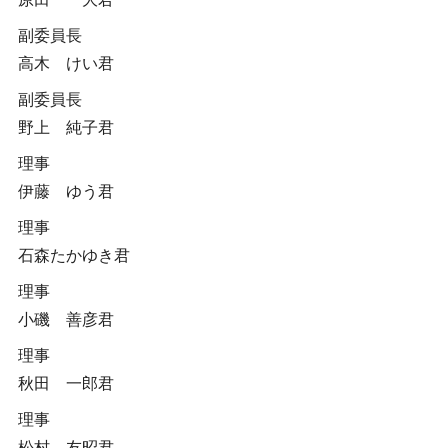
副委員長
高木 けい君
副委員長
野上 純子君
理事
伊藤 ゆう君
理事
石森たかゆき君
理事
小磯 善彦君
理事
秋田 一郎君
理事
松村 友昭君