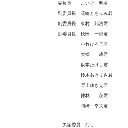
委員長
こいそ 明君
副委員長
花輪ともふみ君
副委員長
東村 邦浩君
副委員長
秋田 一郎君
小竹ひろ子君
大松 成君
坂本たけし君
鈴木あきまさ君
野上ゆきえ君
神林 茂君
岡崎 幸夫君
欠席委員 なし