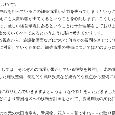
わけです。
中心を担っているこの卸売市場が活力を失ってしまうというこ
えにも大変影響が出てくるということを心配します。こうし
は、厳しい経営環境にあるということは十分理解をしており
進めていくべきであるというふうに私は考えております。
視点から、施設整備面などについて何点かの質問をさせてい
に対応していくために、卸売市場の整備についてはどのように
ましては、それぞれの市場が果たしている役割を検討し、老朽
した施設整備、長期的な戦略投資など総合的な視点から整備に
備に取り組んでいきますよというような今答弁をいただきまし
どにより豊洲地区への移転が計画をされて、流通環境の変化
の地元の大田市場も、青果物、花き－－花ですね－－の取り扱