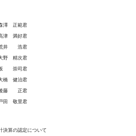
森澤 正範君
高津 満好君
荒井 浩君
大野 精次君
坂 崇司君
大橋 健治君
後藤 正君
戸田 敬里君
計決算の認定について