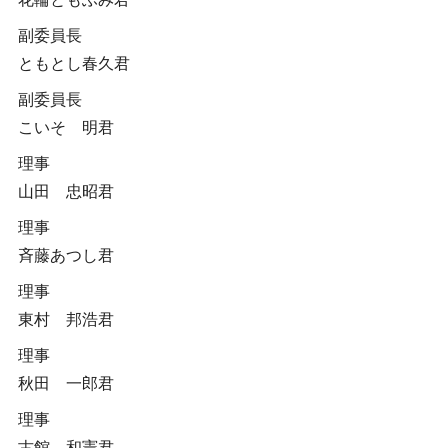
副委員長
ともとし春久君
副委員長
こいそ 明君
理事
山田 忠昭君
理事
斉藤あつし君
理事
東村 邦浩君
理事
秋田 一郎君
理事
古館 和憲君