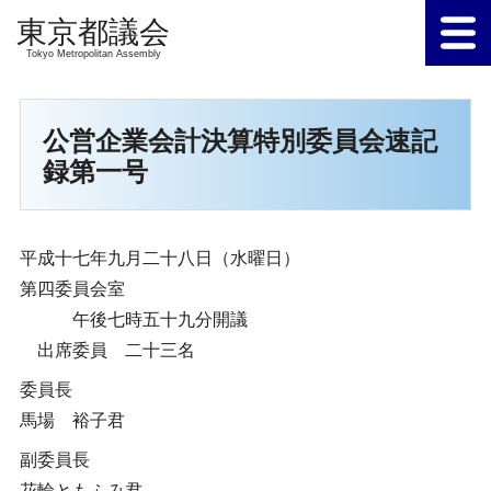
Tokyo Metropolitan Assembly
公営企業会計決算特別委員会速記
録第一号
平成十七年九月二十八日（水曜日）
第四委員会室
午後七時五十九分開議
出席委員 二十三名
委員長
馬場 裕子君
副委員長
花輪ともふみ君