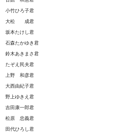
小竹ひろ子君
大松 成君
坂本たけし君
石森たかゆき君
鈴木あきまさ君
たぞえ民夫君
上野 和彦君
大西由紀子君
野上ゆきえ君
吉田康一郎君
松原 忠義君
田代ひろし君