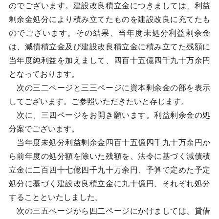
のでございます。建設改良積立金につきましては、利益
剰余金処分により積み立てたものを建設改良に充てたも
のでございます。その結果、当年度未処分利益剰余金
は、減債積立金及び建設改良積立金に積み立てた残額に
当年度純利益を加えまして、四百十五億四千九十万余円
となっております。
次の三二ページと三三ページに資本剰余金の部を表示
してございます。ご参照いただきたいと存じます。
次に、三四ページをお開き願います。利益剰余金の処
分案でございます。
当年度未処分利益剰余金四百十五億四千九十万余円か
ら前年度の処分額を除いた残額を、法令に基づく減債積
立金に二百四十七億四千九十万余円、予算で定めた予定
処分に基づく建設改良積立金に九十億円、それぞれ処分
することといたしました。
次の三五ページから四二ページにかけましては、貸借