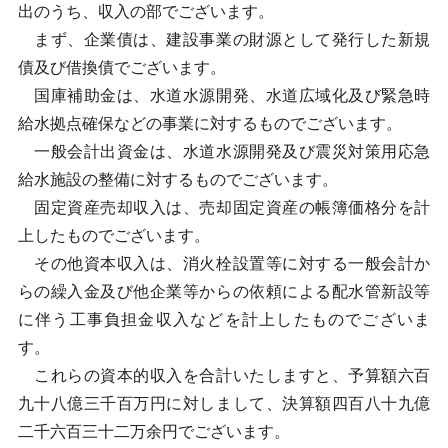
出のうち、収入の部でございます。
まず、企業債は、建設事業の財源として発行した新規
債及び借換債でございます。
国庫補助金は、水道水源開発、水道広域化及び緊急時
給水拠点確保などの事業に対するものでございます。
一般会計出資金は、水道水源開発及び震災対策用応急
給水施設の整備に対するものでございます。
固定資産売却収入は、売却固定資産の帳簿価格分を計
上したものでございます。
その他資本収入は、消火栓設置等に対する一般会計か
らの繰入金及び他企業等からの依頼による配水管新設等
に伴う工事負担金収入などを計上したものでございま
す。
これらの資本的収入を合計いたしますと、予算額六百
九十八億三千百万円に対しまして、決算額四百八十九億
二千六百三十二万余円でございます。