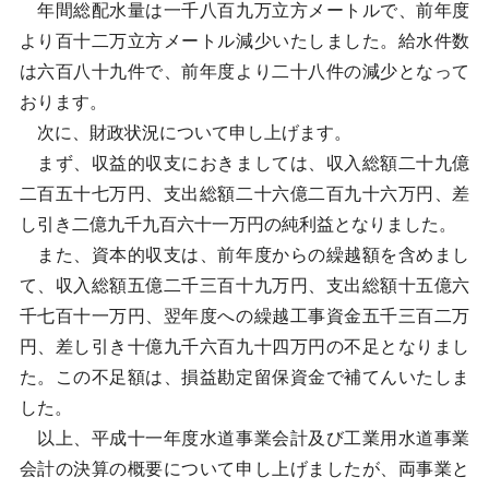
年間総配水量は一千八百九万立方メートルで、前年度
より百十二万立方メートル減少いたしました。給水件数
は六百八十九件で、前年度より二十八件の減少となって
おります。
次に、財政状況について申し上げます。
まず、収益的収支におきましては、収入総額二十九億
二百五十七万円、支出総額二十六億二百九十六万円、差
し引き二億九千九百六十一万円の純利益となりました。
また、資本的収支は、前年度からの繰越額を含めまし
て、収入総額五億二千三百十九万円、支出総額十五億六
千七百十一万円、翌年度への繰越工事資金五千三百二万
円、差し引き十億九千六百九十四万円の不足となりまし
た。この不足額は、損益勘定留保資金で補てんいたしま
した。
以上、平成十一年度水道事業会計及び工業用水道事業
会計の決算の概要について申し上げましたが、両事業と