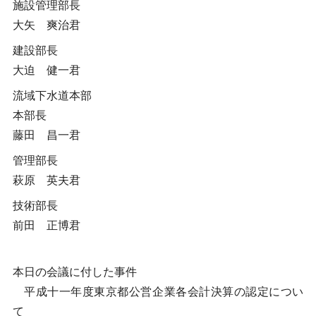
施設管理部長
大矢 爽治君
建設部長
大迫 健一君
流域下水道本部
本部長
藤田 昌一君
管理部長
萩原 英夫君
技術部長
前田 正博君
本日の会議に付した事件
平成十一年度東京都公営企業各会計決算の認定につい
て