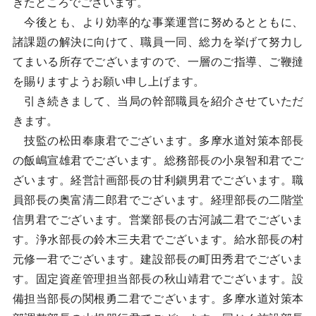
きたところでございます。
今後とも、より効率的な事業運営に努めるとともに、
諸課題の解決に向けて、職員一同、総力を挙げて努力し
てまいる所存でございますので、一層のご指導、ご鞭撻
を賜りますようお願い申し上げます。
引き続きまして、当局の幹部職員を紹介させていただ
きます。
技監の松田奉康君でございます。多摩水道対策本部長
の飯嶋宣雄君でございます。総務部長の小泉智和君でご
ざいます。経営計画部長の甘利鎭男君でございます。職
員部長の奥富清二郎君でございます。経理部長の二階堂
信男君でございます。営業部長の古河誠二君でございま
す。浄水部長の鈴木三夫君でございます。給水部長の村
元修一君でございます。建設部長の町田秀君でございま
す。固定資産管理担当部長の秋山靖君でございます。設
備担当部長の関根勇二君でございます。多摩水道対策本