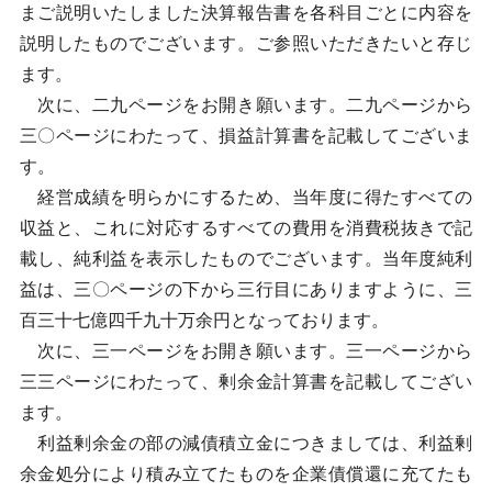
まご説明いたしました決算報告書を各科目ごとに内容を
説明したものでございます。ご参照いただきたいと存じ
ます。
次に、二九ページをお開き願います。二九ページから
三〇ページにわたって、損益計算書を記載してございま
す。
経営成績を明らかにするため、当年度に得たすべての
収益と、これに対応するすべての費用を消費税抜きで記
載し、純利益を表示したものでございます。当年度純利
益は、三〇ページの下から三行目にありますように、三
百三十七億四千九十万余円となっております。
次に、三一ページをお開き願います。三一ページから
三三ページにわたって、剰余金計算書を記載してござい
ます。
利益剰余金の部の減債積立金につきましては、利益剰
余金処分により積み立てたものを企業債償還に充てたも