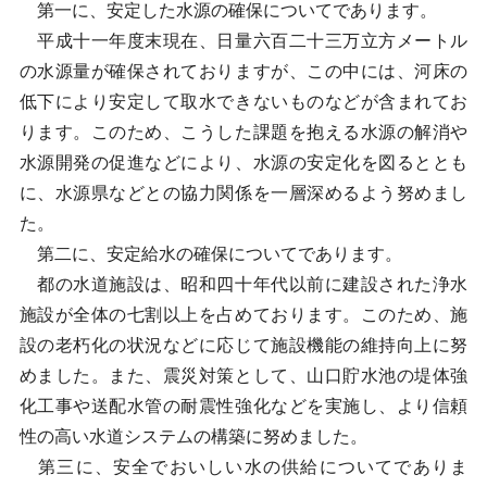
第一に、安定した水源の確保についてであります。
平成十一年度末現在、日量六百二十三万立方メートル
の水源量が確保されておりますが、この中には、河床の
低下により安定して取水できないものなどが含まれてお
ります。このため、こうした課題を抱える水源の解消や
水源開発の促進などにより、水源の安定化を図るととも
に、水源県などとの協力関係を一層深めるよう努めまし
た。
第二に、安定給水の確保についてであります。
都の水道施設は、昭和四十年代以前に建設された浄水
施設が全体の七割以上を占めております。このため、施
設の老朽化の状況などに応じて施設機能の維持向上に努
めました。また、震災対策として、山口貯水池の堤体強
化工事や送配水管の耐震性強化などを実施し、より信頼
性の高い水道システムの構築に努めました。
第三に、安全でおいしい水の供給についてでありま