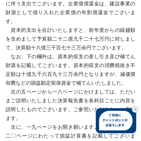
に伴う支出でございます。企業債償還金は、建設事業の
財源として借り入れた企業債の年割償還金でございま
す。
資本的支出を合計いたしますと、前年度からの繰越額
を含めまして予算額二十二億九千二十七万円に対しまし
て、決算額十六億三千百七十三万余円でございます。
なお、下の欄外は、資本的収支の差し引き及び補てん
財源を記載してございます。資本的収支の消費税抜き不
足額は十億九千六百九十三万余円となりますが、減価償
却費などの損益勘定留保資金で補てんいたしました。
次の五ページから一八ページにかけましては、ただい
まご説明いたしました決算報告書を各科目ごとに内容を
説明したものでございます。ご参照いただきたいと存じ
ます。
次に、一九ページをお開き願います。一九ページから
二〇ページにわたって損益計算書を記載してございま