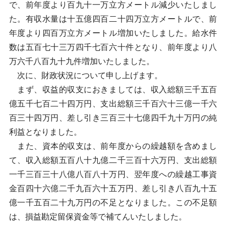
で、前年度より百九十一万立方メートル減少いたしまし
た。有収水量は十五億四百二十四万立方メートルで、前
年度より四百万立方メートル増加いたしました。給水件
数は五百七十三万四千七百六十件となり、前年度より八
万六千八百九十九件増加いたしました。
次に、財政状況について申し上げます。
まず、収益的収支におきましては、収入総額三千五百
億五千七百二十四万円、支出総額三千百六十三億一千六
百三十四万円、差し引き三百三十七億四千九十万円の純
利益となりました。
また、資本的収支は、前年度からの繰越額を含めまし
て、収入総額五百八十九億二千三百十六万円、支出総額
一千三百三十八億八百八十万円、翌年度への繰越工事資
金百四十六億二千九百六十五万円、差し引き八百九十五
億一千五百二十九万円の不足となりました。この不足額
は、損益勘定留保資金等で補てんいたしました。