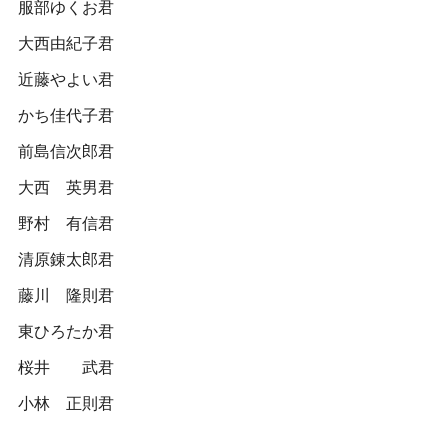
服部ゆくお君
大西由紀子君
近藤やよい君
かち佳代子君
前島信次郎君
大西 英男君
野村 有信君
清原錬太郎君
藤川 隆則君
東ひろたか君
桜井 武君
小林 正則君