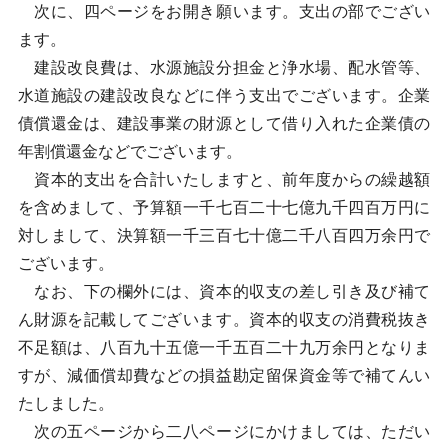
次に、四ページをお開き願います。支出の部でござい
ます。
建設改良費は、水源施設分担金と浄水場、配水管等、
水道施設の建設改良などに伴う支出でございます。企業
債償還金は、建設事業の財源として借り入れた企業債の
年割償還金などでございます。
資本的支出を合計いたしますと、前年度からの繰越額
を含めまして、予算額一千七百二十七億九千四百万円に
対しまして、決算額一千三百七十億二千八百四万余円で
ございます。
なお、下の欄外には、資本的収支の差し引き及び補て
ん財源を記載してございます。資本的収支の消費税抜き
不足額は、八百九十五億一千五百二十九万余円となりま
すが、減価償却費などの損益勘定留保資金等で補てんい
たしました。
次の五ページから二八ページにかけましては、ただい