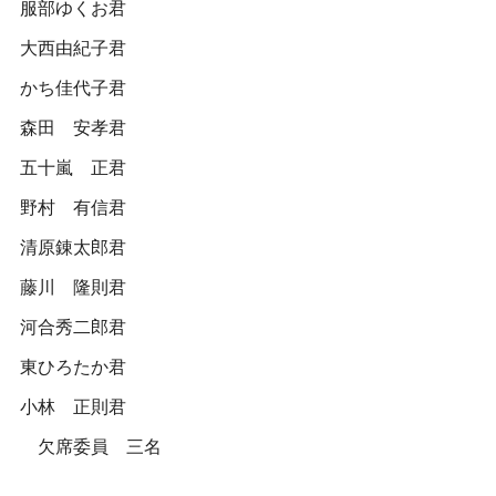
服部ゆくお君
大西由紀子君
かち佳代子君
森田 安孝君
五十嵐 正君
野村 有信君
清原錬太郎君
藤川 隆則君
河合秀二郎君
東ひろたか君
小林 正則君
欠席委員 三名