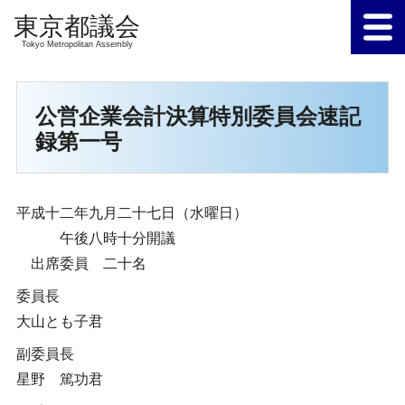
Tokyo Metropolitan Assembly
公営企業会計決算特別委員会速記
録第一号
平成十二年九月二十七日（水曜日）
午後八時十分開議
出席委員 二十名
委員長
大山とも子君
副委員長
星野 篤功君