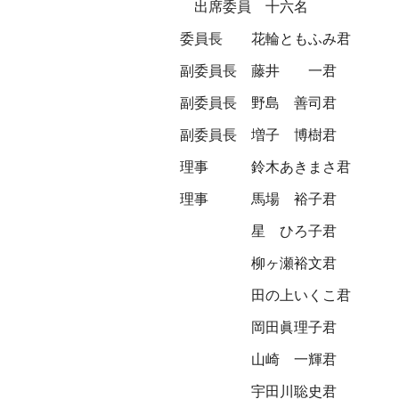
出席委員 十六名
委員長
花輪ともふみ君
副委員長
藤井 一君
副委員長
野島 善司君
副委員長
増子 博樹君
理事
鈴木あきまさ君
理事
馬場 裕子君
星 ひろ子君
柳ヶ瀬裕文君
田の上いくこ君
岡田眞理子君
山崎 一輝君
宇田川聡史君