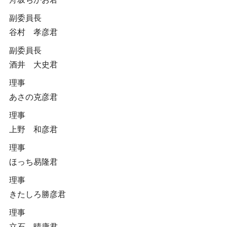
副委員長
谷村 孝彦君
副委員長
酒井 大史君
理事
あさの克彦君
理事
上野 和彦君
理事
ほっち易隆君
理事
きたしろ勝彦君
理事
立石 晴康君