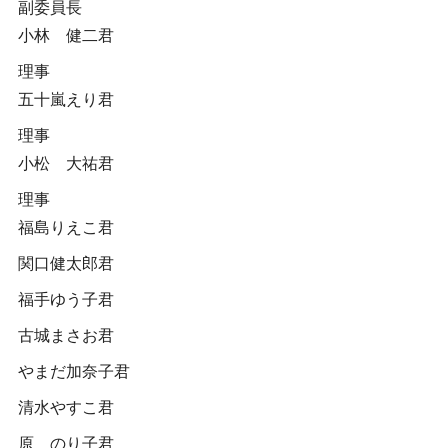
副委員長
小林 健二君
理事
五十嵐えり君
理事
小松 大祐君
理事
福島りえこ君
関口健太郎君
福手ゆう子君
古城まさお君
やまだ加奈子君
清水やすこ君
原 のり子君