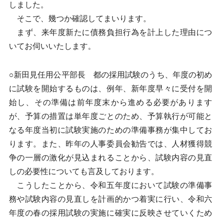
しました。
そこで、幾つか確認してまいります。
まず、来年度新たに債務負担行為を計上した理由につ
いてお伺いいたします。
○新田見任用公平部長 都の採用試験のうち、年度の初め
に試験を開始するものは、例年、新年度早々に受付を開
始し、その準備は前年度末から進める必要があります
が、予算の措置は単年度ごとのため、予算執行が可能と
なる年度当初に試験実施のための準備事務が集中してお
ります。また、昨年の人事委員会勧告では、人材獲得競
争の一層の激化が見込まれることから、試験内容の見直
しの必要性についても言及しております。
こうしたことから、令和五年度において試験の準備事
務や試験内容の見直しを計画的かつ着実に行い、令和六
年度の春の採用試験の実施に確実に反映させていくため