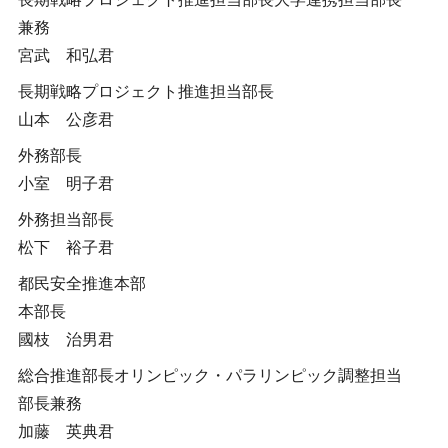
兼務
宮武 和弘君
長期戦略プロジェクト推進担当部長
山本 公彦君
外務部長
小室 明子君
外務担当部長
松下 裕子君
都民安全推進本部
本部長
國枝 治男君
総合推進部長オリンピック・パラリンピック調整担当
部長兼務
加藤 英典君