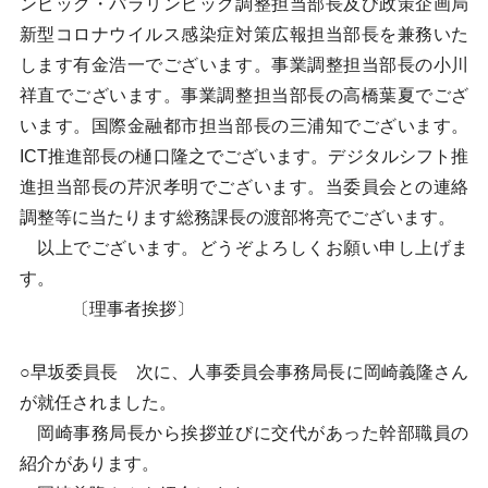
ンピック・パラリンピック調整担当部長及び政策企画局
新型コロナウイルス感染症対策広報担当部長を兼務いた
します有金浩一でございます。事業調整担当部長の小川
祥直でございます。事業調整担当部長の高橋葉夏でござ
います。国際金融都市担当部長の三浦知でございます。
ICT推進部長の樋口隆之でございます。デジタルシフト推
進担当部長の芹沢孝明でございます。当委員会との連絡
調整等に当たります総務課長の渡部将亮でございます。
以上でございます。どうぞよろしくお願い申し上げま
す。
〔理事者挨拶〕
○早坂委員長 次に、人事委員会事務局長に岡崎義隆さん
が就任されました。
岡崎事務局長から挨拶並びに交代があった幹部職員の
紹介があります。