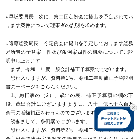
○早坂委員長 次に、第二回定例会に提出を予定されてお
ります案件について理事者の説明を求めます。
○遠藤総務局長 今定例会に提出を予定しております総務
局所管の予算案一件及び条例案四件の概要についてご説
明申し上げます。
まず、令和二年度一般会計補正予算案でございます。
恐れ入りますが、資料第1号、令和二年度補正予算説明
書の一ページをごらんください。
1、総括表の（2）、歳出の表、補正予算額の欄の下
段、歳出合計にございますように、八十一億七千六百万
余円の増額補正を行うものでございます。
続きまして、条例案でございます。
恐れ入りますが、資料第2号、令和二年第二回東京都議
会定例会提出予定条例案の概要の表紙をおめくりいただ