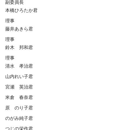
副委員長
本橋ひろたか君
理事
藤井あきら君
理事
鈴木 邦和君
理事
清水 孝治君
山内れい子君
宮瀬 英治君
米倉 春奈君
原 のり子君
のがみ純子君
つじの栄作君