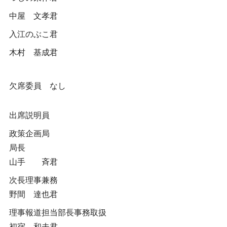
中屋 文孝君
入江のぶこ君
木村 基成君
欠席委員 なし
出席説明員
政策企画局
局長
山手 斉君
次長理事兼務
野間 達也君
理事報道担当部長事務取扱
初宿 和夫君