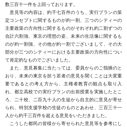
数三百十一件を上回っております。
意見等の内容は、約千七百件のうち、実行プランの策
定コンセプトに関するものが約一割、三つのシティーの
主要政策の方向性に関するものがそれぞれ約二割ずつの
合計六割強、東京の理想の姿、未来の生活像に関するも
のが約一割強、その他が約一割でございまして、その大
部分が三つのシティーにおける主要政策の方向性につい
て肯定的なものでございました。
また、意見募集に当たっては、委員からのご指摘のと
おり、未来の東京を担う若者の意見を聞くことは大変重
要であるとの考え方から、主権者教育の観点も取り入
れ、都立高校での実行プランの出前授業を実施したとこ
ろ、二十校、二百九十人の生徒から自主的に意見が寄せ
られ、特別支援学校の生徒のものとあわせ、三百三十一
人から約千三百件を超える意見をいただきました。
こうした都民の皆様から寄せられた意見等を参考にし