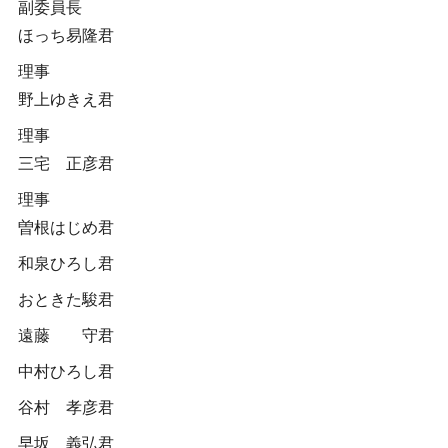
副委員長
ほっち易隆君
理事
野上ゆきえ君
理事
三宅 正彦君
理事
曽根はじめ君
和泉ひろし君
おときた駿君
遠藤 守君
中村ひろし君
谷村 孝彦君
早坂 義弘君