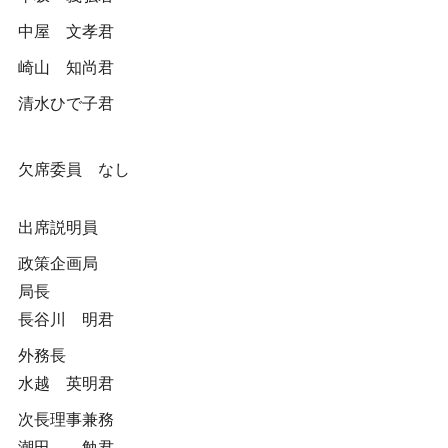
中屋 文孝君
崎山 知尚君
清水ひで子君
欠席委員 なし
出席説明員
政策企画局
局長
長谷川 明君
外務長
水越 英明君
次長理事兼務
潮田 勉君