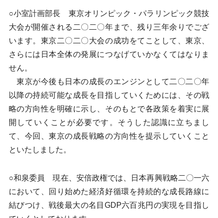
○小室計画部長 東京オリンピック・パラリンピック競技
大会が開催される二〇二〇年まで、残り三年余りでござ
います。東京二〇二〇大会の成功をてことして、東京、
さらには日本全体の発展につなげていかなくてはなりま
せん。
東京が今後も日本の成長のエンジンとして二〇二〇年
以降の持続可能な成長を目指していくためには、その戦
略の方向性を明確に示し、そのもとで各政策を着実に展
開していくことが必要です。そうした認識に立ちまし
て、今回、東京の成長戦略の方向性を提示していくこと
といたしました。
○和泉委員 現在、安倍政権では、日本再興戦略二〇一六
において、回り始めた経済好循環を持続的な成長路線に
結びつけ、戦後最大の名目GDP六百兆円の実現を目指し