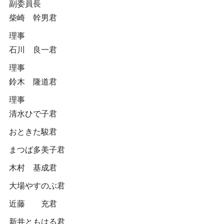
副委員長
柴崎 幹男君
理事
石川 良一君
理事
鈴木 隆道君
理事
清水ひで子君
おときた駿君
まつば多美子君
木村 基成君
大場やすのぶ君
近藤 充君
新井ともはる君