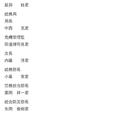
延與 桂君
総務局
局長
中西 充君
危機管理監
田邉揮司良君
次長
内藤 淳君
総務部長
小暮 実君
労務担当部長
栗岡 祥一君
総合防災部長
矢岡 俊樹君