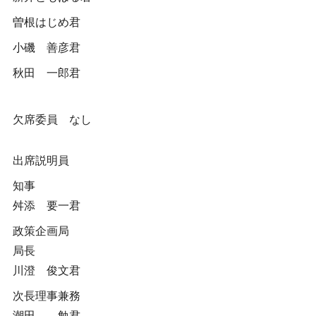
曽根はじめ君
小磯 善彦君
秋田 一郎君
欠席委員 なし
出席説明員
知事
舛添 要一君
政策企画局
局長
川澄 俊文君
次長理事兼務
潮田 勉君