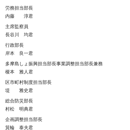
労務担当部長
内藤 淳君
主席監察員
長谷川 均君
行政部長
岸本 良一君
多摩島しょ振興担当部長事業調整担当部長兼務
榎本 雅人君
区市町村制度担当部長
堤 雅史君
総合防災部長
村松 明典君
企画調整担当部長
箕輪 泰夫君