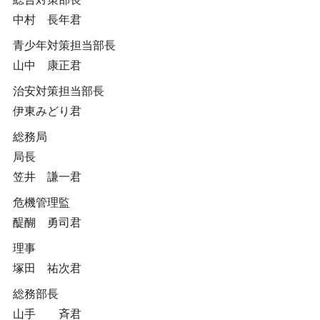
中村 長年君
青少年対策担当部長
山中 康正君
治安対策担当部長
伊東みどり君
総務局
局長
笠井 謙一君
危機管理監
醍醐 勇司君
理事
塚田 祐次君
総務部長
山手 斉君