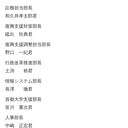
訟務担当部長
和久井孝太郎君
復興支援対策部長
砥出 欣典君
復興支援調整担当部長
野口 一紀君
行政改革推進部長
土渕 裕君
情報システム部長
長澤 徹君
首都大学支援部長
皆川 重次君
人事部長
中嶋 正宏君