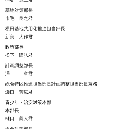
基地対策部長
市毛 良之君
横田基地共用化推進担当部長
新美 大作君
政策部長
松下 隆弘君
計画調整部長
澤 章君
総合特区推進担当部長計画調整担当部長兼務
瀬口 芳広君
青少年・治安対策本部
本部長
樋口 眞人君
総合対策部長