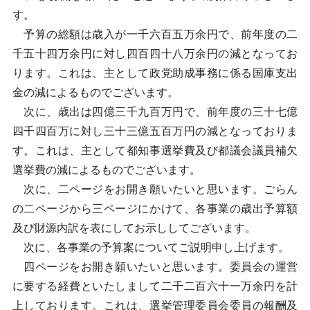
す。
予算の総額は歳入が一千六百五万余円で、前年度の二
千五十四万余円に対し四百四十八万余円の減となってお
ります。これは、主として政党助成事務に係る国庫支出
金の減によるものでございます。
次に、歳出は四億三千九百万円で、前年度の三十七億
四千四百万に対し三十三億五百万円の減となっておりま
す。これは、主として都知事選挙費及び都議会議員補欠
選挙費の減によるものでございます。
次に、二ページをお開き願いたいと思います。ごらん
の二ページから三ページにかけて、各事業の歳出予算額
及び財源内訳を表にしてお示ししてございます。
次に、各事業の予算案についてご説明申し上げます。
四ページをお開き願いたいと思います。委員会の運営
に要する経費といたしまして二千二百六十一万余円を計
上しております。これは、選挙管理委員会委員の報酬及