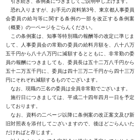
引き続き、条例案につきましてご説明申し上げます。
恐れ入りますが、お手元の資料第3号、東京都人事委員
会委員の給与等に関する条例の一部を改正する条例案
（概要）の一ページをごらんください。
この条例案は、知事等特別職の報酬等の改定に準じま
して、人事委員会の常勤の委員の給料月額を、八十八万
五千円から八十八万円に減額するとともに、非常勤の委
員の報酬につきましても、委員長は五十二万八千円から
五十二万五千円に、委員は四十三万二千円から四十三万
円にそれぞれ減額するものでございます。
なお、現職の三名の委員は全員非常勤でございます。
施行日につきましては、平成二十四年四月一日を予定
しております。
なお、資料の二ページ以降に条例案の改正案文及び新
旧対照表を添付してございますので、後ほどごらんいた
だければと存じます。