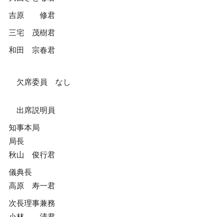
吉原 修君
三宅 茂樹君
和田 宗春君
欠席委員 なし
出席説明員
知事本局
局長
秋山 俊行君
儀典長
高原 寿一君
次長理事兼務
小林 清君