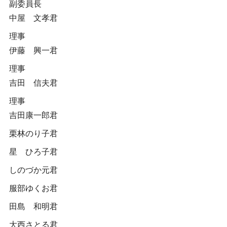
副委員長
中屋 文孝君
理事
伊藤 興一君
理事
吉田 信夫君
理事
吉田康一郎君
栗林のり子君
星 ひろ子君
しのづか元君
服部ゆくお君
田島 和明君
大西さとる君