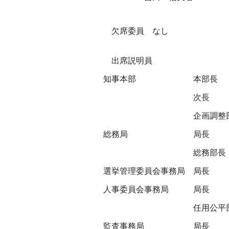
欠席委員 なし
出席説明員
知事本部
本部長
次長
企画調整
総務局
局長
総務部長
選挙管理委員会事務局
局長
人事委員会事務局
局長
任用公平
監査事務局
局長