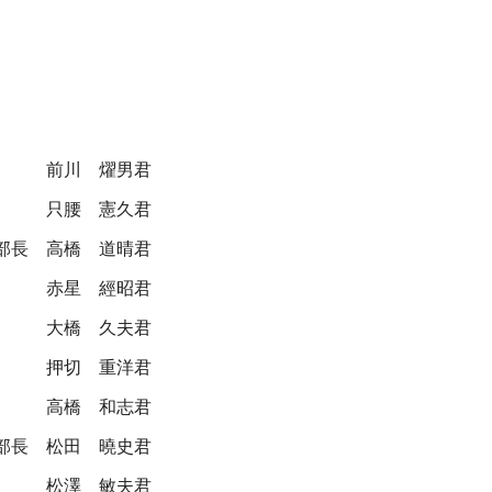
前川 燿男君
只腰 憲久君
部長
高橋 道晴君
赤星 經昭君
大橋 久夫君
押切 重洋君
高橋 和志君
部長
松田 曉史君
松澤 敏夫君