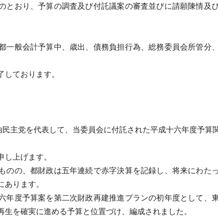
のとおり、予算の調査及び付託議案の審査並びに請願陳情及び
。
都一般会計予算中、歳出、債務負担行為、総務委員会所管分、
了しております。
。
由民主党を代表して、当委員会に付託された平成十六年度予算
申し上げます。
ものの、都財政は五年連続で赤字決算を記録し、将来にわたっ
にあります。
六年度予算案を第二次財政再建推進プランの初年度として、東
再生を確実に進める予算と位置づけ、編成されました。