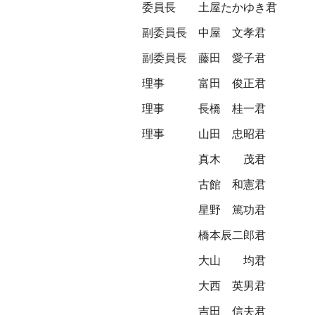
委員長
土屋たかゆき君
副委員長
中屋 文孝君
副委員長
藤田 愛子君
理事
富田 俊正君
理事
長橋 桂一君
理事
山田 忠昭君
真木 茂君
古館 和憲君
星野 篤功君
橋本辰二郎君
大山 均君
大西 英男君
吉田 信夫君