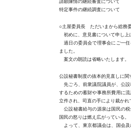
請願陳情の継続審査について
特定事件の継続調査について
○土屋委員長 ただいまから総務
初めに、意見書について申し上
過日の委員会で理事会にご一任
ました。
案文の朗読は省略いたします。
公設秘書制度の抜本的見直しに関
先ごろ、前衆議院議員が、公設
するための蓄財や事務所費用に流
立件され、司直の手により裁かれ
公設秘書給与の源泉は国民の税
国民の怒りは燃え広がっている。
よって、東京都議会は、国会及