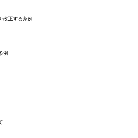
を改正する条例
条例
て