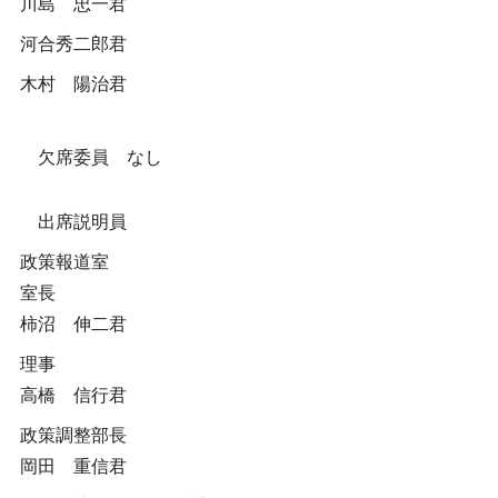
川島 忠一君
河合秀二郎君
木村 陽治君
欠席委員 なし
出席説明員
政策報道室
室長
柿沼 伸二君
理事
高橋 信行君
政策調整部長
岡田 重信君