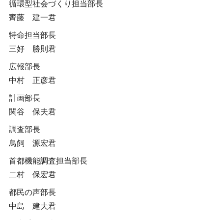
循環型社会づくり担当部長
齊藤 建一君
特命担当部長
三好 勝則君
広報部長
中村 正彦君
計画部長
関谷 保夫君
調査部長
鳥飼 源宏君
首都機能調査担当部長
二村 保宏君
都民の声部長
中島 建夫君