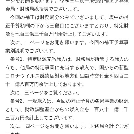
ージをお開き願います。令和三年度一般会計補正予算議
会局・財務局総括表でございます。
今回の補正は財務局分のみでございまして、表中の補
正予算額欄の下から三段目にございますとおり、特定財
源を七百三億三千百万円余計上してございます。
次に、二ページをお開き願います。今回の補正予算事
業別説明でございます。
番号1、特定財源充当歳入は、財務局が所管する歳入の
うち、他局の特定事業に充当する歳入で、国からの新型
コロナウイルス感染症対応地方創生臨時交付金を四百二
十一億八百万円余計上しております。
次に、三ページをご覧ください。
番号2、一般歳入は、今回の補正予算の各局事業の財源
として、財政調整基金からの繰入金を二百八十二億二千
三百万円余計上してございます。
次に、四ページをお開き願います。財務局合計でござ