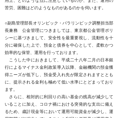
用上、どのような点に注意しているのか、また、運用の
苦労、困難はどのようなものがあるのかを伺います。
○副島管理部長オリンピック・パラリンピック調整担当部
長兼務 公金管理につきましては、東京都公金管理ポリ
シーに基づきまして、安全性を最重要視し、流動性を十
分に確保した上で、預金と債券を中心として、柔軟かつ
効率的な保管、運用を行っております。
こうした中におきまして、平成二十八年二月の日本銀
行によるマイナス金利政策導入以降、金融機関の預金獲
得ニーズが低下し、預金受入れ先が限定されますととも
に、提示される金利も極めて低い水準にとどまっており
ます。
さらに、相対的に利回りの高い基金の残高が減少して
いることに加え、コロナ禍における突発的な支出に備え
るため、歳計現金等において運用可能資金が減少し、運