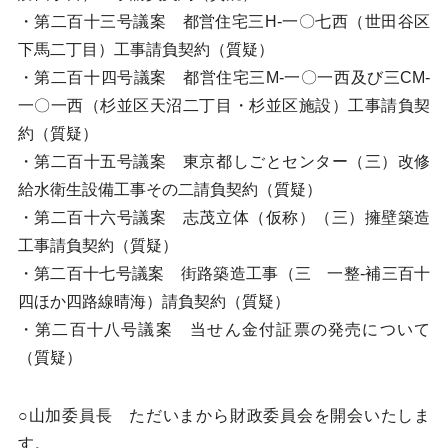
・第二百十三号議案 都営住宅三H-一〇七西（世田谷区
下馬二丁目）工事請負契約（質疑）
・第二百十四号議案 都営住宅三M-一〇一西及び三CM-
一〇一西（杉並区天沼二丁目・杉並区施設）工事請負契
約（質疑）
・第二百十五号議案 東京都しごとセンター（三）改修
給水衛生設備工事その二請負契約（質疑）
・第二百十六号議案 志茂立体（仮称）（三）擁壁築造
工事請負契約（質疑）
・第二百十七号議案 街路築造工事（三 一整-補三百十
四ほか四路線晴海）請負契約（質疑）
・第二百十八号議案 当せん金付証票の発売について
（質疑）
○山加委員長 ただいまから財政委員会を開会いたしま
す。