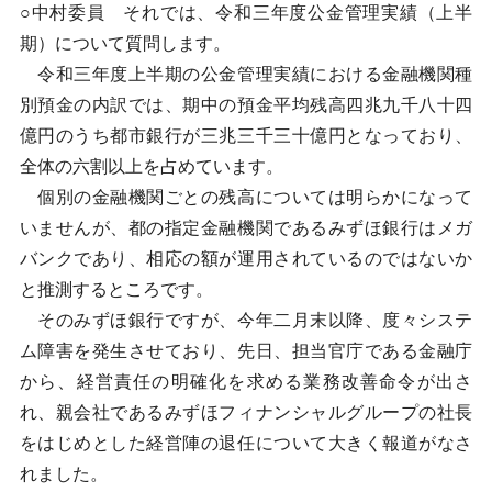
○中村委員 それでは、令和三年度公金管理実績（上半
期）について質問します。
令和三年度上半期の公金管理実績における金融機関種
別預金の内訳では、期中の預金平均残高四兆九千八十四
億円のうち都市銀行が三兆三千三十億円となっており、
全体の六割以上を占めています。
個別の金融機関ごとの残高については明らかになって
いませんが、都の指定金融機関であるみずほ銀行はメガ
バンクであり、相応の額が運用されているのではないか
と推測するところです。
そのみずほ銀行ですが、今年二月末以降、度々システ
ム障害を発生させており、先日、担当官庁である金融庁
から、経営責任の明確化を求める業務改善命令が出さ
れ、親会社であるみずほフィナンシャルグループの社長
をはじめとした経営陣の退任について大きく報道がなさ
れました。