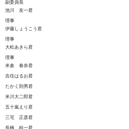
副委員長
池川 友一君
理事
伊藤しょうこう君
理事
大松あきら君
理事
米倉 春奈君
吉住はるお君
たかく則男君
米川大二郎君
五十嵐えり君
三宅 正彦君
長橋 桂一君