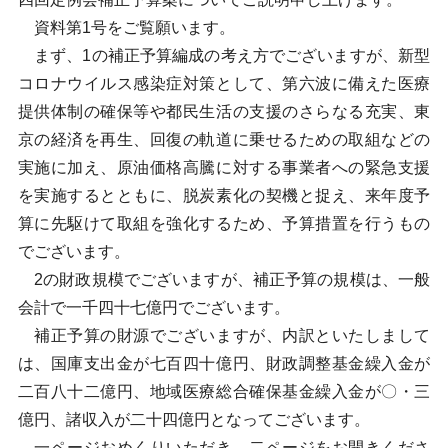
資料第1号をご覧願います。
まず、1の補正予算編成の考え方でございますが、新型
コロナウイルス感染症対策として、第六波に備えた医療
提供体制の確保等や都民生活の支援のさらなる充実、東
京の経済を再生、回復の軌道に乗せるための取組などの
実施に加え、原油価格高騰に対する事業者への緊急支援
を実施するとともに、脱炭素化の契機と捉え、来年度予
算に先駆けて取組を強化するため、予算措置を行うもの
でございます。
2の財政規模でございますが、補正予算の規模は、一般
会計で一千四十七億円でございます。
補正予算の財源でございますが、内訳といたしまして
は、国庫支出金が七百四十億円、財政調整基金繰入金が
二百八十二億円、地域医療総合確保基金繰入金が〇・三
億円、諸収入が二十四億円となってございます。
一ページおめくりいただき、二ページをお開きくださ