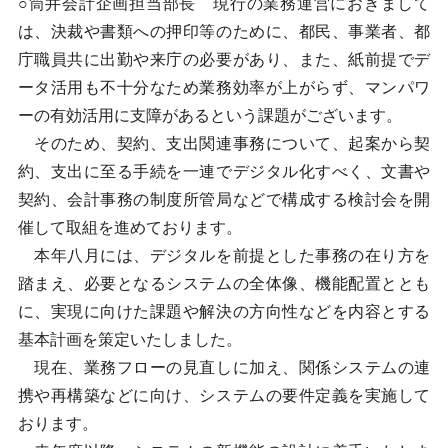
○筒井会計企画担当部長 現行の業務運営におきまして
は、決裁や書類への押印等のために、都民、事業者、都
庁職員共に出勤や来庁の必要があり、また、紙前提でデ
ータ活用も不十分なため業務効率が上がらず、マンパワ
ーの有効活用に支障があるという課題がございます。
そのため、契約、支出関連事務について、起案から契
約、支出に至る手続を一連でデジタル化すべく、文書や
契約、会計事務の制度所管局などで構成する検討会を開
催して取組を進めております。
本年八月には、デジタルを前提とした事務の在り方を
踏まえ、必要となるシステムの全体像、機能配置ととも
に、実現に向けた課題や解決の方向性などを内容とする
基本計画を策定いたしました。
現在、業務フローの見直しに加え、関係システムの連
携や再構築などに向け、システムの要件定義を実施して
おります。