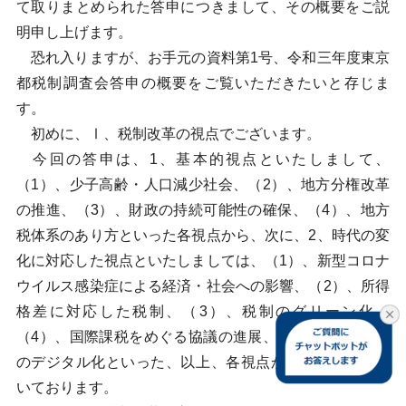
て取りまとめられた答申につきまして、その概要をご説
明申し上げます。
恐れ入りますが、お手元の資料第1号、令和三年度東京
都税制調査会答申の概要をご覧いただきたいと存じま
す。
初めに、Ⅰ、税制改革の視点でございます。
今回の答申は、1、基本的視点といたしまして、
（1）、少子高齢・人口減少社会、（2）、地方分権改革
の推進、（3）、財政の持続可能性の確保、（4）、地方
税体系のあり方といった各視点から、次に、2、時代の変
化に対応した視点といたしましては、（1）、新型コロナ
ウイルス感染症による経済・社会への影響、（2）、所得
格差に対応した税制、（3）、税制のグリーン化、
（4）、国際課税をめぐる協議の進展、（5）、税務行政
のデジタル化といった、以上、各視点から提言をいただ
いております。