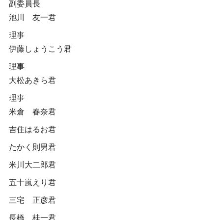
副委員長
池川 友一君
理事
伊藤しょうこう君
理事
大松あきら君
理事
米倉 春奈君
吉住はるお君
たかく則男君
米川大二郎君
五十嵐えり君
三宅 正彦君
長橋 桂一君