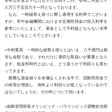
令和元年度五十七万五千三百四十二円、令和二年度三十
八万三千五百六十一円となっております。
なお、一時繰替え借りに際し適用する利率でございま
すが、市中金融機関におけます定期性預金の預入利率を
参考にいたしまして、基金として不利益とならない水準
としているところでございます。
○中村委員 一時的な繰替え借りとはいえ、八千億円は相
当な金額であり、それだけに適切な取扱いが重要となり
ます。低金利時代とはいえ、どう扱うかで利回りも変わ
ってきます。
困難な資金繰りを余儀なくされる中で、流動性預金で
の保管が増加し、例年より利回りが低くなっているので
はないでしょうか。その件について伺います。
○副島管理部長オリンピック・パラリンピック調整担当部