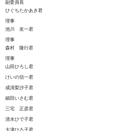
副委員長
ひぐちたかあき君
理事
池川 友一君
理事
森村 隆行君
理事
山田ひろし君
けいの信一君
成清梨沙子君
細田いさむ君
三宅 正彦君
清水ひで子君
大津ひろ子君