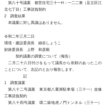
第八十号議案 都営住宅三十一H－一二二東（足立区江
北七丁目）工事請負契約
2 調査結果
本議案に対し異議はありません。
令和二年三月二日
環境・建設委員長 細谷しょうこ
財政委員長 上野 和彦殿
契約議案の調査について（報告）
二月二十八日付けをもって議長から依頼のあったこの
ことについて、左記のとおり報告します。
記
1 調査議案
第八十二号議案 東京都八重洲駐車場（三十一）改修
工事請負契約
第八十四号議案 環二築地虎ノ門トンネル（三十一）