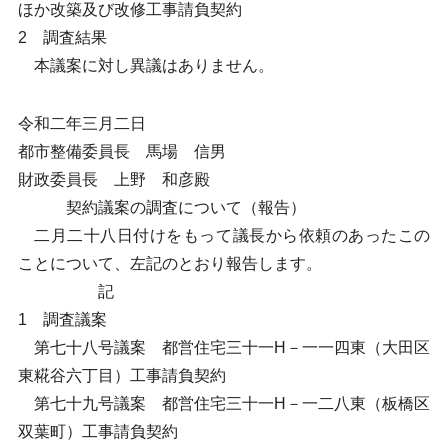
ほか改築及び改修工事請負契約
2 調査結果
本議案に対し異議はありません。
令和二年三月二日
都市整備委員長 馬場 信男
財政委員長 上野 和彦殿
契約議案の調査について（報告）
二月二十八日付けをもって議長から依頼のあったこの
ことについて、左記のとおり報告します。
記
1 調査議案
第七十八号議案 都営住宅三十一H－一一四東（大田区
東糀谷六丁目）工事請負契約
第七十九号議案 都営住宅三十一H－一二八東（板橋区
双葉町）工事請負契約