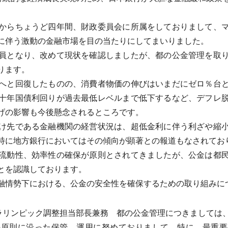
からちょうど四年間、財政委員会に所属をしておりまして、マ
に伴う激動の金融市場を目の当たりにしてまいりました。
員となり、改めて現状を確認しましたが、都の公金管理を取り
ります。
へと回復したものの、消費者物価の伸びはいまだにゼロ％台と
十年国債利回りが過去最低レベルまで低下するなど、デフレ
げの影響も今後懸念されるところです。
け先である金融機関の経営状況は、超低金利に伴う利ざや縮小
特に地方銀行においてはその傾向が顕著との報道もなされてお
流動性、効率性の確保が原則とされてきましたが、公金は都民
とを認識しております。
情勢下における、公金の安全性を確保するための取り組みに
ラリンピック調整担当部長兼務 都の公金管理につきましては
の原則に沿った保管、運用に努めておりまして、特に、最重要