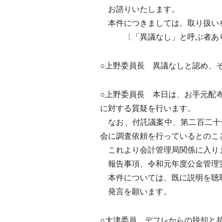
お諮りいたします。
本件につきましては、取り扱いを
〔「異議なし」と呼ぶ者あ
○上野委員長 異議なしと認め、
○上野委員長 本日は、お手元配
に対する質疑を行います。
なお、付託議案中、第二百二十
会に調査依頼を行っているとのこ
これより会計管理局関係に入り
報告事項、令和元年度公金管理
本件については、既に説明を聴
発言を願います。
○大津委員 デフレからの脱却と