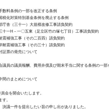
手数料条例の一部を改正する条例
国税化対策特別基金条例を廃止する条例
部庁舎（三十一）大規模改修工事請負契約
三十一H－一〇五東（足立区竹の塚七丁目）工事請負契約
耐震補強工事（その二百四）請負契約
岸耐震補強工事（その三十）請負契約
付証票の発売について
会議員の議員報酬、費用弁償及び期末手当に関する条例の一部
中間のまとめについて
委員会を開会いたします。
ます。
、決議一件を提出したい旨の申し出がありました。