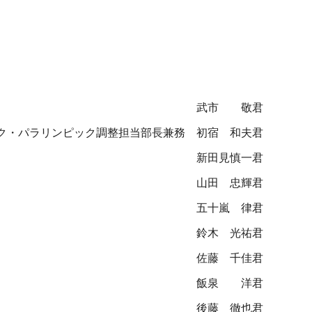
武市 敬君
ク・パラリンピック調整担当部長兼務
初宿 和夫君
新田見慎一君
山田 忠輝君
五十嵐 律君
鈴木 光祐君
佐藤 千佳君
飯泉 洋君
後藤 徹也君