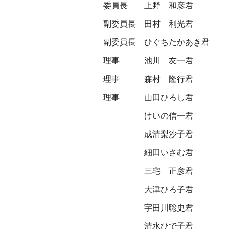
委員長
上野 和彦君
副委員長
田村 利光君
副委員長
ひぐちたかあき君
理事
池川 友一君
理事
森村 隆行君
理事
山田ひろし君
けいの信一君
成清梨沙子君
細田いさむ君
三宅 正彦君
大津ひろ子君
宇田川聡史君
清水ひで子君