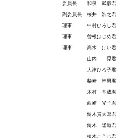
委員長
和泉 武彦君
副委員長
桜井 浩之君
理事
中村ひろし君
理事
曽根はじめ君
理事
高木 けい君
山内 晃君
大津ひろ子君
柴崎 幹男君
木村 基成君
西崎 光子君
鈴木貫太郎君
鈴木 隆道君
植木こうじ君