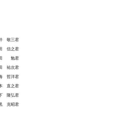
井 敬三君
田 信之君
田 勉君
田 祐次君
海 哲洋君
本 直之君
下 隆弘君
黒 克昭君