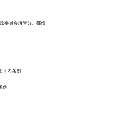
財政委員会所管分、都債
正する条例
条例