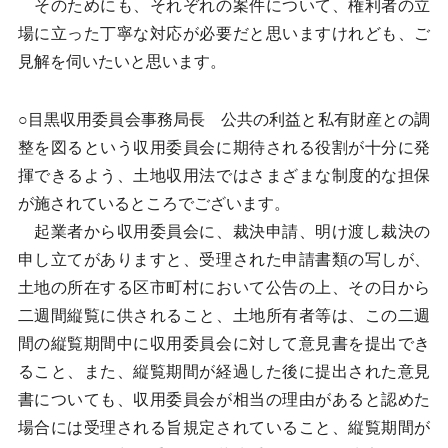
そのためにも、それぞれの案件について、権利者の立
場に立った丁寧な対応が必要だと思いますけれども、ご
見解を伺いたいと思います。
○目黒収用委員会事務局長 公共の利益と私有財産との調
整を図るという収用委員会に期待される役割が十分に発
揮できるよう、土地収用法ではさまざまな制度的な担保
が施されているところでございます。
起業者から収用委員会に、裁決申請、明け渡し裁決の
申し立てがありますと、受理された申請書類の写しが、
土地の所在する区市町村において公告の上、その日から
二週間縦覧に供されること、土地所有者等は、この二週
間の縦覧期間中に収用委員会に対して意見書を提出でき
ること、また、縦覧期間が経過した後に提出された意見
書についても、収用委員会が相当の理由があると認めた
場合には受理される旨規定されていること、縦覧期間が