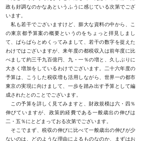
政も好調なのかなあというふうに感じている次第でござ
います。
私も若干でございますけど、膨大な資料の中から、こ
の東京都予算案の概要というのをちょっと拝見しまし
て、ぱらぱらとめくってみまして、若干の数字を捉えた
わけではございますが、来年度の都税収入は前年度に比
べまして約三千九百億円、九・一％の増と、久しぶりに
大きく増加をしているわけでございます。二十六年度の
予算は、こうした税収増も活用しながら、世界一の都市
東京の実現に向けまして、一歩を踏み出す予算として編
成されたとのことでございます。
この予算を詳しく見てみますと、財政規模は六・四％
伸びていますが、政策的経費である一般歳出の伸びは
二・五％にとどまっておる次第でございます。
そこでまず、税収の伸びに比べて一般歳出の伸びが少
ないのは、どのような理由によるものなのか、まずはお