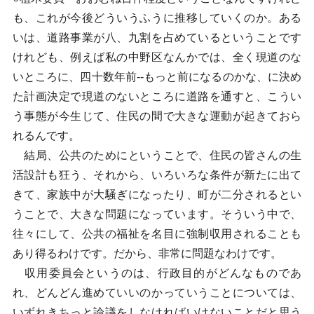
も、これが今後どういうふうに推移していくのか。ある
いは、道路事業が八、九割を占めているということです
けれども、例えば私の中野区なんかでは、全く現道のな
いところに、四十数年前--もっと前になるのかな、に決め
た計画決定で現道のないところに道路を通すと、こうい
う事態が今生じて、住民の間で大きな運動が起きておら
れるんです。
結局、公共のためにということで、住民の皆さんの生
活設計も狂う、それから、いろいろな条件が新たに出て
きて、家族中が大騒ぎになったり、町が二分されるとい
うことで、大きな問題になっています。そういう中で、
往々にして、公共の福祉を名目に強制収用されることも
あり得るわけです。だから、非常に問題なわけです。
収用委員会というのは、行政目的がどんなものであ
れ、どんどん進めていいのかっていうことについては、
いずれきちっと論議をしなければいけないことだと思う