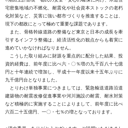
宅密集地域の不燃化、耐震化や社会資本ストックの老朽
化対策など、災害に強い都市づくりを推進することは、
現下の都政にとって極めて重要な課題であります。
また、骨格幹線道路の整備など東京と日本の成長を牽
引するインフラ整備は、経済活性化の観点からも着実に
進めていかなければなりません。
こうした取り組みに財源を重点的に配分した結果、投
資的経費は、前年度に比べ六・〇％増の九千百八十七億
円と十年連続で増加し、平成十一年度以来十五年ぶりに
九千億円台となりました。
とりわけ単独事業につきましては、緊急輸送道路沿道
建築物の耐震改修促進事業や河川施設の耐震、耐水対策
など積極的に実施することによりまして、前年度に比べ
六百二十五億円、一〇・七％の増となっております。