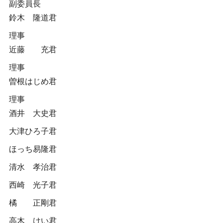
副委員長
鈴木 隆道君
理事
近藤 充君
理事
曽根はじめ君
理事
酒井 大史君
大津ひろ子君
ほっち易隆君
清水 孝治君
西崎 光子君
橘 正剛君
高木 けい君