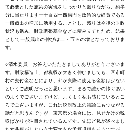
て必要とした施策の実現をしっかりと図りながら、約半
分に当たります一千百四十四億円を政策的な経費である
一般歳出の増加に活用することとし、残りは今後の財政
状況も鑑み、財政調整基金などに積み立てたため、結果
として一般歳出の伸びは二・五％の増となっておりま
す。
○清水委員 お答えいただきましてありがとうございま
す。財政構造上、都税収が大きく伸びましても、区市町
村の交付金などにより、都が実際に使える金額は少ない
というご説明だったと思います。まるで誰かの懐ぐあい
のようでございますけど、よくよく私も感じているとこ
ろでございますが、これは税制改正の議論にもつながる
話だと思うんですが、東京都の場合には、見せかけの税
収ばかりが注目されているんです。先ほど私が述べまし
た六兆何がしという大変大きな予算規模もそうですが、