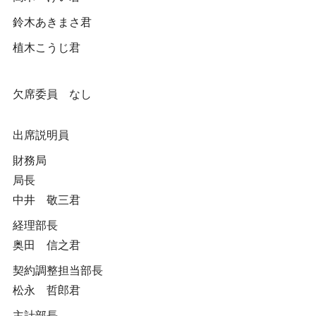
鈴木あきまさ君
植木こうじ君
欠席委員 なし
出席説明員
財務局
局長
中井 敬三君
経理部長
奥田 信之君
契約調整担当部長
松永 哲郎君
主計部長