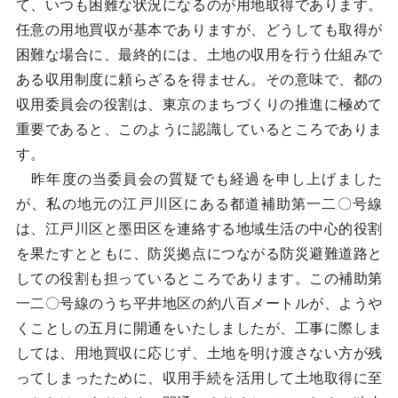
て、いつも困難な状況になるのが用地取得であります。
任意の用地買収が基本でありますが、どうしても取得が
困難な場合に、最終的には、土地の収用を行う仕組みで
ある収用制度に頼らざるを得ません。その意味で、都の
収用委員会の役割は、東京のまちづくりの推進に極めて
重要であると、このように認識しているところでありま
す。
昨年度の当委員会の質疑でも経過を申し上げました
が、私の地元の江戸川区にある都道補助第一二〇号線
は、江戸川区と墨田区を連絡する地域生活の中心的役割
を果たすとともに、防災拠点につながる防災避難道路と
しての役割も担っているところであります。この補助第
一二〇号線のうち平井地区の約八百メートルが、ようや
くことしの五月に開通をいたしましたが、工事に際しま
しては、用地買収に応じず、土地を明け渡さない方が残
ってしまったために、収用手続を活用して土地取得に至