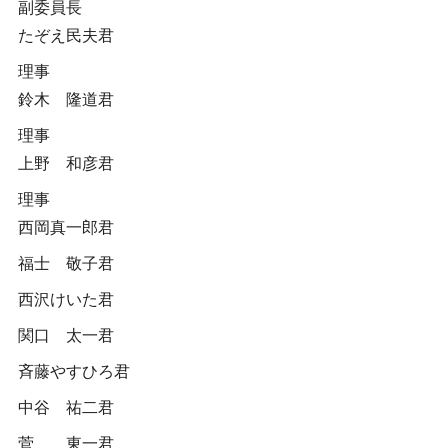
副委員長
たぞえ民夫君
理事
鈴木 隆道君
理事
上野 和彦君
理事
西岡真一郎君
福士 敬子君
西沢けいた君
関口 太一君
斉藤やすひろ君
中谷 祐二君
菅 東一君