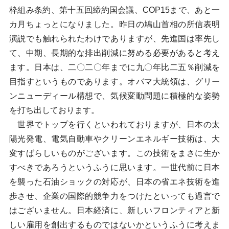
枠組み条約、第十五回締約国会議、COP15まで、あと一
カ月ちょっとになりました。昨日の鳩山首相の所信表明
演説でも触れられたわけでありますが、先進国は率先し
て、中期、長期的な排出削減に努める必要があると考え
ます。日本は、二〇二〇年までに九〇年比二五％削減を
目指すというものであります。オバマ大統領は、グリー
ンニューディール構想で、気候変動問題に積極的な姿勢
を打ち出しております。
世界でトップを行くといわれておりますが、日本の太
陽光発電、電気自動車やクリーンエネルギー技術は、大
変すばらしいものがございます。この技術をまさに生か
すべきであろうというふうに思います。一世代前に日本
を襲った石油ショックの対応が、日本の省エネ技術を進
歩させ、企業の国際的競争力をつけたといっても過言で
はございません。日本経済に、新しいフロンティアと新
しい雇用を創出するものではないかというふうに考えま