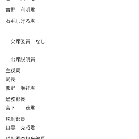
吉野 利明君
石毛しげる君
欠席委員 なし
出席説明員
主税局
局長
熊野 順祥君
総務部長
宮下 茂君
税制部長
目黒 克昭君
税制調査担当部長