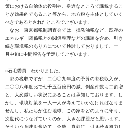
策における自治体の役割や、身近なところで課税するこ
とが効果的であること等から、地方税を主体としていく
べきであるとされたところでございます。
なお、東京都税制調査会では、揮発油税など、既存の
エネルギー関係税との関係整理などの課題を含め、引き
続き環境税のあり方について検討しておりまして、十一
月中旬に中間報告を予定してございます。
○石毛委員 わかりました。
都の税収ですが、二〇〇九年度の予算の都税収入が、
二〇〇八年度比で七千五百億円の減、倒産件数も二割増
と、大変厳しい状況にあることは承知しております。し
かし、環境対策を一人一人が考えていかなければなりま
せんし、私たちが住む地球、この家をどのように守り、
次世代につなげていくのか、大きな課題だと思います。
そういう意味を含めて、今後、真剣に、引き続き努力し