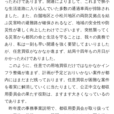
ったわけであります。開通によりまして、これまで狭小
な生活道路に入り込んでいた多数の通過車両が排除され
ました。また、白鬚地区と小松川地区の両防災拠点を結
ぶ災害時の避難路が確保されるなど、地域の安全性や防
災性が著しく向上したわけでございます。突然襲ってく
る災害から都民の命と生活を守ることは、我々の責務で
あり、私は一刻も早い開通を強く要望してまいりました
が、任意買収がなかなか進まず、結局十四年もの月日が
かかったわけでありました。
このように、任意での用地買収だけではなかなかイン
フラ整備が進まず、計画が予定どおりいかない案件が都
内にはまだまだ残っております。任意買収が困難な案件
を着実に解消していくに当たりまして、公正中立な都収
用委員会の果たす役割は、ますます大きくなっているの
であります。
昨年度の事務事業説明で、都収用委員会が取り扱って