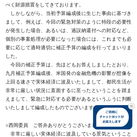
べく財源措置をしてきております。
しかしながら、当初予算編成後に生じた事由に基づき
まして、例えば、今回の緊急対策のように特段の必要性
が発生した場合、あるいは、過誤納還付への対応など、
個別の事案処理が必要になった場合には、これまでも必
要に応じて適時適切に補正予算の編成を行ってまいりま
した。
今回の補正予算は、先ほどもお答えしましたとおり、
九月補正予算編成後、米国発の金融危機の影響が想像を
上回る速さで実体経済に波及いたしまして、都民生活が
非常に厳しい状況に直面するに至ったということを踏ま
えまして、緊急に対応する必要があるというふうに判断
いたしまして編成したものでございます。
○西岡委員 ご答弁ありがとうございました。
非常に厳しい実体経済に波及している景気ということ