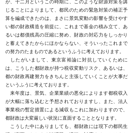
が、十二月というこの時期に、このような財源対策を講
じることによりまして、都民のための緊急対策の補正予
算を編成できたのは、まさに景気変動の影響を受けやす
い都の財政構造を前提に、これまで基金の積み立て、あ
るいは都債残高の圧縮に努め、財政の対応力をしっかり
と蓄えてきたからにほかならない、そういったこれまで
の努力のたまものであるというふうに考えております。
したがいまして、東京富裕論に対抗していくために
は、こうした都財政が持つ税収変動リスク、あるいは、
都の財政再建努力をきちんと主張していくことが大事だ
というふうに考えております。
来年度は、景気、企業業績の悪化によります都税収入
が大幅に落ち込むと予想されておりますし、また、法人
事業税の暫定措置による減収もこれに加わりますので、
都財政は大変厳しい状況に直面することとなります。
こうした中にありましても、都財政には現下の都民生