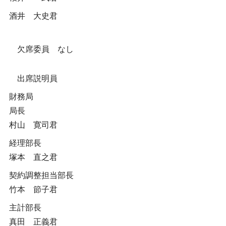
酒井 大史君
欠席委員 なし
出席説明員
財務局
局長
村山 寛司君
経理部長
塚本 直之君
契約調整担当部長
竹本 節子君
主計部長
真田 正義君