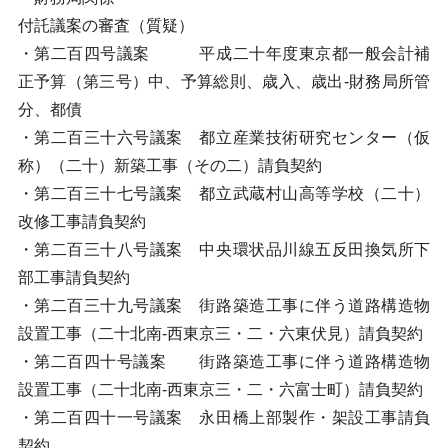
付託議案の審査（質疑）
・第二百四号議案 平成二十年度東京都一般会計補
正予算（第三号）中、予算総則、歳入、歳出-財務局所管
分、都債
・第二百三十六号議案 都立産業技術研究センター（仮
称）（二十）新築工事（その二）請負契約
・第二百三十七号議案 都立武蔵村山高等学校（二十）
改修工事請負契約
・第二百三十八号議案 中央環状品川線五反田換気所下
部工事請負契約
・第二百三十九号議案 街路築造工事に伴う道路構造物
設置工事（二十北南-西東京三・二・六東伏見）請負契約
・第二百四十号議案 街路築造工事に伴う道路構造物
設置工事（二十北南-西東京三・二・六富士町）請負契約
・第二百四十一号議案 永田橋上部製作・架設工事請負
契約