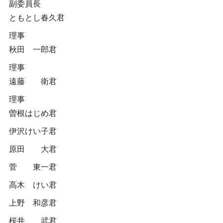
副委員長
ともとし春久君
理事
秋田 一郎君
理事
遠藤 衛君
理事
曽根はじめ君
伊沢けい子君
原田 大君
菅 東一君
高木 けい君
上野 和彦君
桜井 武君