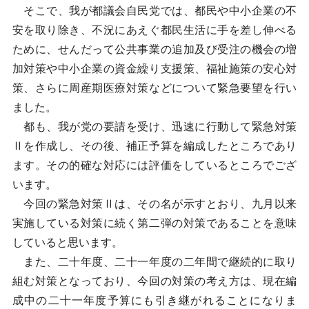
そこで、我が都議会自民党では、都民や中小企業の不
安を取り除き、不況にあえぐ都民生活に手を差し伸べる
ために、せんだって公共事業の追加及び受注の機会の増
加対策や中小企業の資金繰り支援策、福祉施策の安心対
策、さらに周産期医療対策などについて緊急要望を行い
ました。
都も、我が党の要請を受け、迅速に行動して緊急対策
Ⅱを作成し、その後、補正予算を編成したところであり
ます。その的確な対応には評価をしているところでござ
います。
今回の緊急対策Ⅱは、その名が示すとおり、九月以来
実施している対策に続く第二弾の対策であることを意味
していると思います。
また、二十年度、二十一年度の二年間で継続的に取り
組む対策となっており、今回の対策の考え方は、現在編
成中の二十一年度予算にも引き継がれることになりま