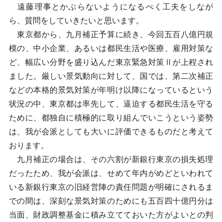
遠藤理事とかぶらないようになるべく工夫をしなが
ら、質問をしていきたいと思います。
東京都から、九月補正予算に続き、今回五百八億円規
模の、中小企業、あるいは都民生活や医療、雇用対策な
ど、幅広い分野を盛り込んだ東京緊急対策Ⅱが上程され
ました。厳しい景気動向に対して、国では、第二次補正
などの本格的景気対策が年明け以降になっているという
状況の中、東京都は率先して、逼迫する都民生活を守る
ために、都独自に積極的に取り組んでいこうという姿勢
は、我が会派としても大いに評価できるものだと考えて
おります。
九月補正の場合は、その六割が新銀行東京の損失処理
だったため、我が会派は、せめて年内がめどといわれて
いる新銀行東京の旧経営陣の責任問題が明確にされるま
での間は、深刻な景気対策のためにも五百四十億円分は
当面、財政調整基金に積み立てておいた方がよいとの判