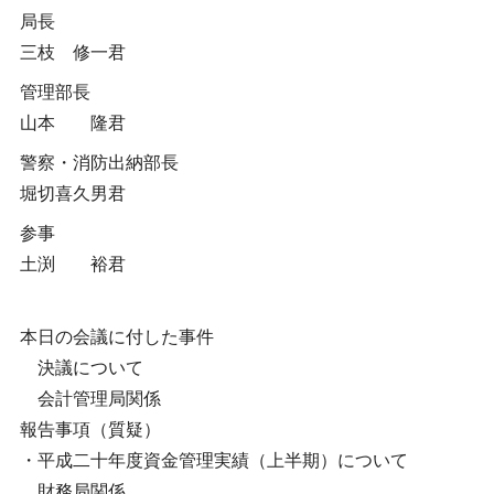
局長
三枝 修一君
管理部長
山本 隆君
警察・消防出納部長
堀切喜久男君
参事
土渕 裕君
本日の会議に付した事件
決議について
会計管理局関係
報告事項（質疑）
・平成二十年度資金管理実績（上半期）について
財務局関係