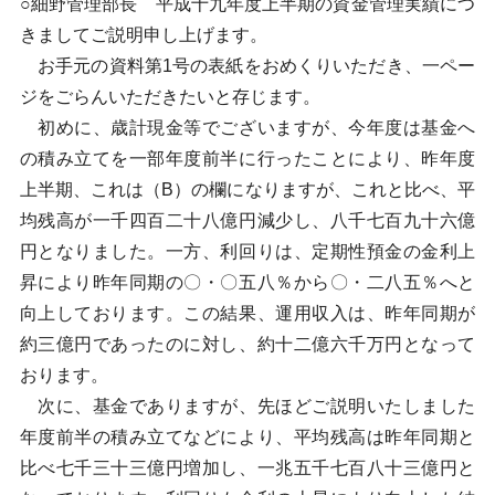
○細野管理部長 平成十九年度上半期の資金管理実績につ
きましてご説明申し上げます。
お手元の資料第1号の表紙をおめくりいただき、一ペー
ジをごらんいただきたいと存じます。
初めに、歳計現金等でございますが、今年度は基金へ
の積み立てを一部年度前半に行ったことにより、昨年度
上半期、これは（B）の欄になりますが、これと比べ、平
均残高が一千四百二十八億円減少し、八千七百九十六億
円となりました。一方、利回りは、定期性預金の金利上
昇により昨年同期の〇・〇五八％から〇・二八五％へと
向上しております。この結果、運用収入は、昨年同期が
約三億円であったのに対し、約十二億六千万円となって
おります。
次に、基金でありますが、先ほどご説明いたしました
年度前半の積み立てなどにより、平均残高は昨年同期と
比べ七千三十三億円増加し、一兆五千七百八十三億円と