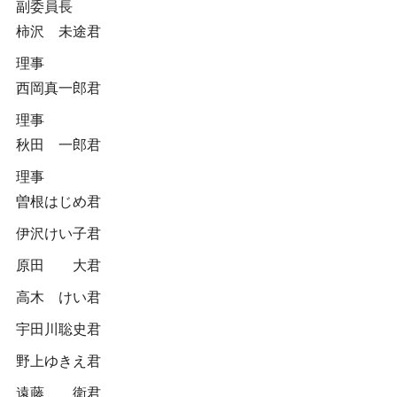
副委員長
柿沢 未途君
理事
西岡真一郎君
理事
秋田 一郎君
理事
曽根はじめ君
伊沢けい子君
原田 大君
高木 けい君
宇田川聡史君
野上ゆきえ君
遠藤 衛君