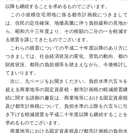
以降も継続することを求めるものでございます。
この小規模住宅用地に係る都市計画税につきまして
は、住民の定住確保、地価高騰に伴う負担緩和の見地か
ら、昭和六十三年度より、その税額の二分の一を軽減す
る措置を講じてきたものでございます。
これらの措置についての平成二十年度以降のあり方に
つきましては、社会経済状況の変化、景気の動向、都の
財政状況、都民の負担感等を踏まえながら、今後検討し
てまいります。
次に、九ページをお開きください。負担水準六五％を
超える商業地等の固定資産税・都市計画税の軽減措置継
続に関する請願の趣旨は、商業地等における固定資産税
及び都市計画税について、負担水準の上限を六五％に引
き下げる軽減措置を平成二十年度以降も継続することを
求めるものでございます。
商業地等における固定資産税及び都市計画税の負担水