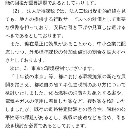
能の回復が重要課題であるとしております。
（2）、法人所得課税では、法人二税は歴史的経緯を見
ても、地方の提供する行政サービスへの対価として重要
な役割を担っており、安易な引き下げや見直しは避ける
べきであるとしております。
また、偏在是正に効果があることから、中小企業に配
慮しつつ、外形標準課税の付加価値割の割合を拡大すべ
きとしております。
次に、3、東京の環境税制でございます。
「十年後の東京」等、都における環境施策の新たな展
開を踏まえ、都独自の省エネ促進税制のあり方について
検討いたしました。化石燃料の消費を対象とする案や、
電気やガスの使用に着目した案など、複数案を検討いた
しましたが、既存の道路特定財源との整合性、課税の公
平性等の課題があるとし、税収の使途などを含め、引き
続き検討が必要であるとしております。