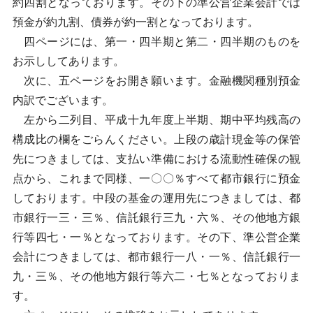
約四割となっております。その下の準公営企業会計では
預金が約九割、債券が約一割となっております。
四ページには、第一・四半期と第二・四半期のものを
お示ししてあります。
次に、五ページをお開き願います。金融機関種別預金
内訳でございます。
左から二列目、平成十九年度上半期、期中平均残高の
構成比の欄をごらんください。上段の歳計現金等の保管
先につきましては、支払い準備における流動性確保の観
点から、これまで同様、一〇〇％すべて都市銀行に預金
しております。中段の基金の運用先につきましては、都
市銀行一三・三％、信託銀行三九・六％、その他地方銀
行等四七・一％となっております。その下、準公営企業
会計につきましては、都市銀行一八・一％、信託銀行一
九・三％、その他地方銀行等六二・七％となっておりま
す。