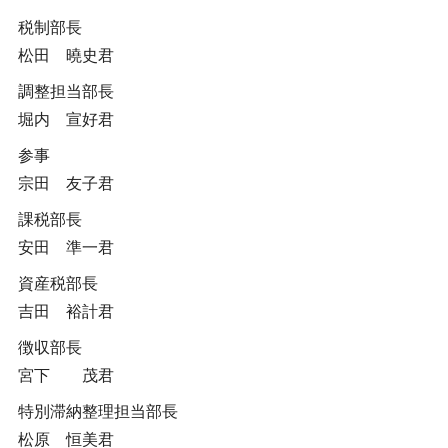
税制部長
松田 曉史君
調整担当部長
堀内 宣好君
参事
宗田 友子君
課税部長
安田 準一君
資産税部長
吉田 裕計君
徴収部長
宮下 茂君
特別滞納整理担当部長
松原 恒美君