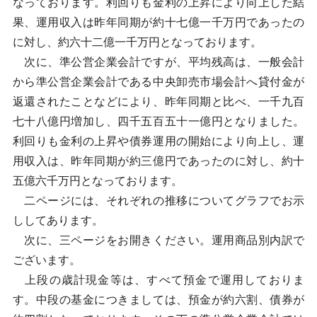
なっております。利回りも金利の上昇により向上した結
果、運用収入は昨年同期が約十七億一千万円であったの
に対し、約六十二億一千万円となっております。
次に、準公営企業会計ですが、平均残高は、一般会計
から準公営企業会計である中央卸売市場会計へ貸付金が
返還されたことなどにより、昨年同期と比べ、一千九百
七十八億円増加し、四千五百五十一億円となりました。
利回りも金利の上昇や債券運用の開始により向上し、運
用収入は、昨年同期が約三億円であったのに対し、約十
五億六千万円となっております。
二ページには、それぞれの推移についてグラフでお示
ししてあります。
次に、三ページをお開きください。運用商品別内訳で
ございます。
上段の歳計現金等は、すべて預金で運用しておりま
す。中段の基金につきましては、預金が約六割、債券が