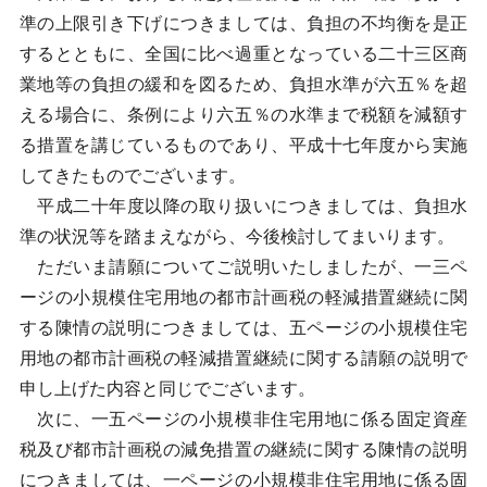
準の上限引き下げにつきましては、負担の不均衡を是正
するとともに、全国に比べ過重となっている二十三区商
業地等の負担の緩和を図るため、負担水準が六五％を超
える場合に、条例により六五％の水準まで税額を減額す
る措置を講じているものであり、平成十七年度から実施
してきたものでございます。
平成二十年度以降の取り扱いにつきましては、負担水
準の状況等を踏まえながら、今後検討してまいります。
ただいま請願についてご説明いたしましたが、一三ペ
ージの小規模住宅用地の都市計画税の軽減措置継続に関
する陳情の説明につきましては、五ページの小規模住宅
用地の都市計画税の軽減措置継続に関する請願の説明で
申し上げた内容と同じでございます。
次に、一五ページの小規模非住宅用地に係る固定資産
税及び都市計画税の減免措置の継続に関する陳情の説明
につきましては、一ページの小規模非住宅用地に係る固