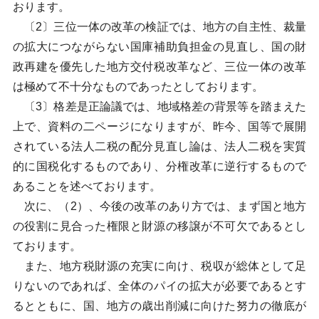
おります。
〔2〕三位一体の改革の検証では、地方の自主性、裁量
の拡大につながらない国庫補助負担金の見直し、国の財
政再建を優先した地方交付税改革など、三位一体の改革
は極めて不十分なものであったとしております。
〔3〕格差是正論議では、地域格差の背景等を踏まえた
上で、資料の二ページになりますが、昨今、国等で展開
されている法人二税の配分見直し論は、法人二税を実質
的に国税化するものであり、分権改革に逆行するもので
あることを述べております。
次に、（2）、今後の改革のあり方では、まず国と地方
の役割に見合った権限と財源の移譲が不可欠であるとし
ております。
また、地方税財源の充実に向け、税収が総体として足
りないのであれば、全体のパイの拡大が必要であるとす
るとともに、国、地方の歳出削減に向けた努力の徹底が