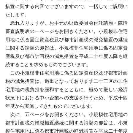
措置に関する内容でございますので、一括してご説明い
たします。
恐れ入りますが、お手元の財政委員会付託請願・陳情
審査説明表の一ページをお開きください。小規模非住宅
用地に係る固定資産税及び都市計画税の減免措置の継続
に関する請願の趣旨は、小規模非住宅用地に係る固定資
産税及び都市計画税の減免措置を平成二十年度以降も継
続することを求めるものでございます。
この小規模非住宅用地に係る固定資産税及び都市計画
税の減免措置は、過重となっております二十三区の非住
宅用地の税負担を緩和するとともに、極めて厳しい経済
状況下における中小企業への支援を行うため、平成十四
年度から実施してきたものでございます。
次に、五ページをお開きください。小規模住宅用地の
都市計画税の軽減措置継続に関する請願の趣旨は、小規
模住宅用地に係る都市計画税の軽減措置を平成二十年度