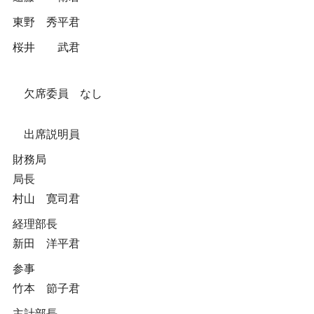
東野 秀平君
桜井 武君
欠席委員 なし
出席説明員
財務局
局長
村山 寛司君
経理部長
新田 洋平君
参事
竹本 節子君
主計部長