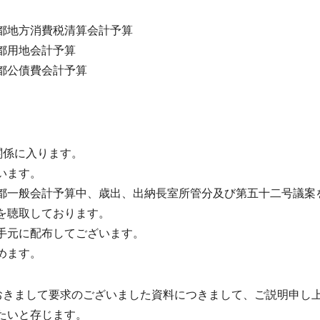
都地方消費税清算会計予算
都用地会計予算
都公債費会計予算
関係に入ります。
います。
一般会計予算中、歳出、出納長室所管分及び第五十二号議案
を聴取しております。
手元に配布してございます。
めます。
おきまして要求のございました資料につきまして、ご説明申し
たいと存じます。