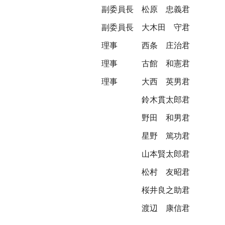
副委員長
松原 忠義君
副委員長
大木田 守君
理事
西条 庄治君
理事
古館 和憲君
理事
大西 英男君
鈴木貫太郎君
野田 和男君
星野 篤功君
山本賢太郎君
松村 友昭君
桜井良之助君
渡辺 康信君