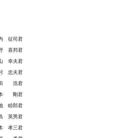
内 征司君
野 喜邦君
山 幸夫君
村 忠夫君
田 浩君
本 剛君
地 睦郎君
島 英男君
本 孝三君