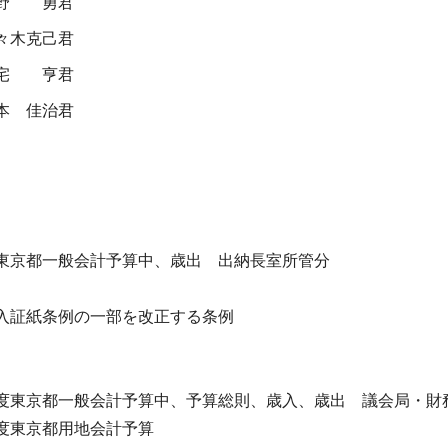
野 勇君
々木克己君
宅 亨君
本 佳治君
京都一般会計予算中、歳出 出納長室所管分
証紙条例の一部を改正する条例
京都一般会計予算中、予算総則、歳入、歳出 議会局・財
東京都用地会計予算