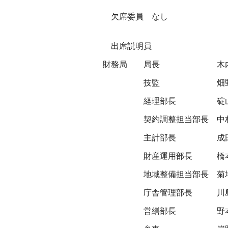
欠席委員 なし
出席説明員
財務局
局長
木
技監
畑
経理部長
碇
契約調整担当部長
中
主計部長
成
財産運用部長
橋
地域整備担当部長
菊
庁舎管理部長
川
営繕部長
野