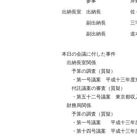
参事
岸
出納長室
出納長
佐
副出納長
三
副出納長
道
本日の会議に付した事件
出納長室関係
予算の調査（質疑）
・第一号議案 平成十三年度東
付託議案の審査（質疑）
・第五十二号議案 東京都収入
財務局関係
予算の調査（質疑）
・第一号議案 平成十三年度東
・第十四号議案 平成十三年度