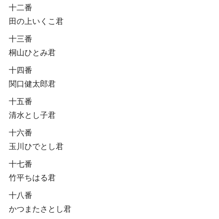
十二番
田の上いくこ君
十三番
桐山ひとみ君
十四番
関口健太郎君
十五番
清水とし子君
十六番
玉川ひでとし君
十七番
竹平ちはる君
十八番
かつまたさとし君