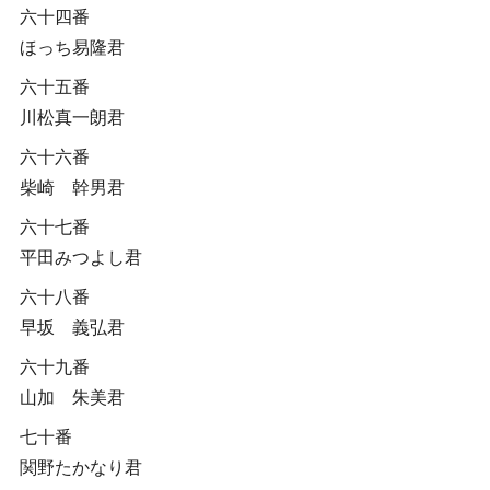
六十四番
ほっち易隆君
六十五番
川松真一朗君
六十六番
柴崎 幹男君
六十七番
平田みつよし君
六十八番
早坂 義弘君
六十九番
山加 朱美君
七十番
関野たかなり君