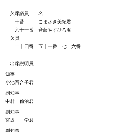
欠席議員 二名
十番 こまざき美紀君
六十一番 斉藤やすひろ君
欠員
二十四番 五十一番 七十六番
出席説明員
知事
小池百合子君
副知事
中村 倫治君
副知事
宮坂 学君
副知事