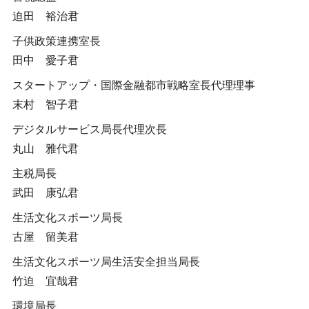
迫田 裕治君
子供政策連携室長
田中 愛子君
スタートアップ・国際金融都市戦略室長代理理事
末村 智子君
デジタルサービス局長代理次長
丸山 雅代君
主税局長
武田 康弘君
生活文化スポーツ局長
古屋 留美君
生活文化スポーツ局生活安全担当局長
竹迫 宜哉君
環境局長