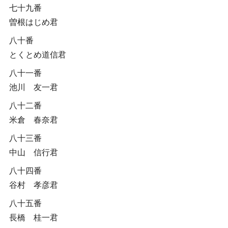
七十九番
曽根はじめ君
八十番
とくとめ道信君
八十一番
池川 友一君
八十二番
米倉 春奈君
八十三番
中山 信行君
八十四番
谷村 孝彦君
八十五番
長橋 桂一君