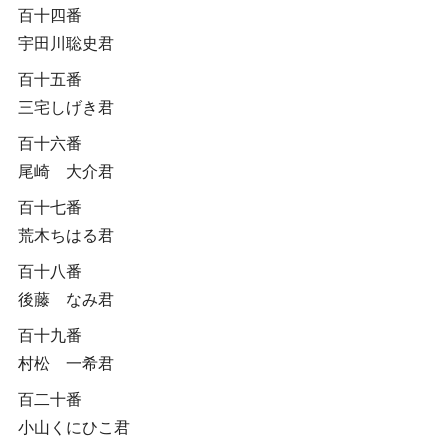
百十四番
宇田川聡史君
百十五番
三宅しげき君
百十六番
尾崎 大介君
百十七番
荒木ちはる君
百十八番
後藤 なみ君
百十九番
村松 一希君
百二十番
小山くにひこ君