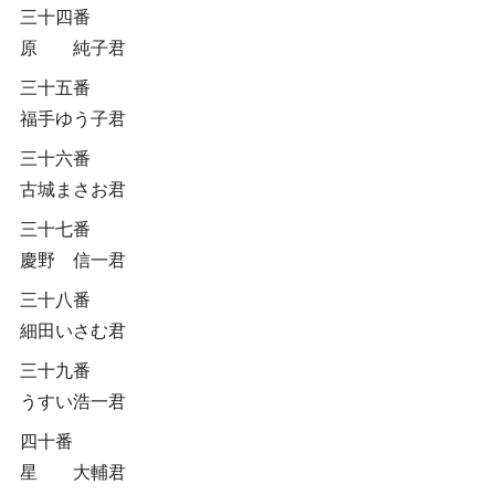
三十四番
原 純子君
三十五番
福手ゆう子君
三十六番
古城まさお君
三十七番
慶野 信一君
三十八番
細田いさむ君
三十九番
うすい浩一君
四十番
星 大輔君