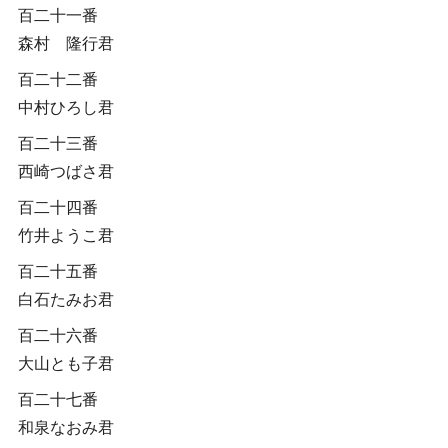
百二十一番
森村 隆行君
百二十二番
中村ひろし君
百二十三番
西崎つばさ君
百二十四番
竹井ようこ君
百二十五番
白石たみお君
百二十六番
大山とも子君
百二十七番
和泉なおみ君