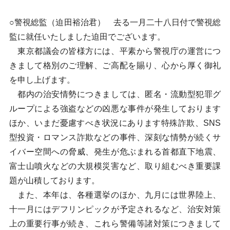
○警視総監（迫田裕治君） 去る一月二十八日付で警視総
監に就任いたしました迫田でございます。
東京都議会の皆様方には、平素から警視庁の運営につ
きまして格別のご理解、ご高配を賜り、心から厚く御礼
を申し上げます。
都内の治安情勢につきましては、匿名・流動型犯罪グ
ループによる強盗などの凶悪な事件が発生しております
ほか、いまだ憂慮すべき状況にあります特殊詐欺、SNS
型投資・ロマンス詐欺などの事件、深刻な情勢が続くサ
イバー空間への脅威、発生が危ぶまれる首都直下地震、
富士山噴火などの大規模災害など、取り組むべき重要課
題が山積しております。
また、本年は、各種選挙のほか、九月には世界陸上、
十一月にはデフリンピックが予定されるなど、治安対策
上の重要行事が続き、これら警備等諸対策につきまして