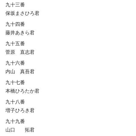
九十三番
保坂まさひろ君
九十四番
藤井あきら君
九十五番
菅原 直志君
九十六番
内山 真吾君
九十七番
本橋ひろたか君
九十八番
増子ひろき君
九十九番
山口 拓君