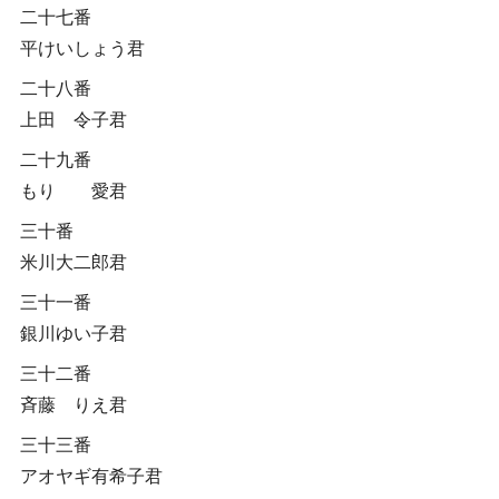
二十七番
平けいしょう君
二十八番
上田 令子君
二十九番
もり 愛君
三十番
米川大二郎君
三十一番
銀川ゆい子君
三十二番
斉藤 りえ君
三十三番
アオヤギ有希子君