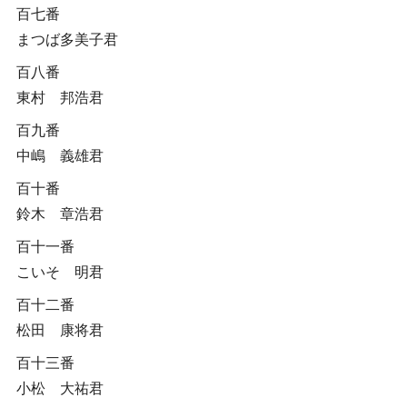
百七番
まつば多美子君
百八番
東村 邦浩君
百九番
中嶋 義雄君
百十番
鈴木 章浩君
百十一番
こいそ 明君
百十二番
松田 康将君
百十三番
小松 大祐君