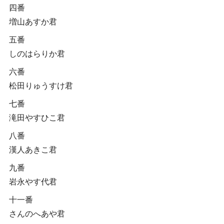
四番
増山あすか君
五番
しのはらりか君
六番
松田りゅうすけ君
七番
滝田やすひこ君
八番
漢人あきこ君
九番
岩永やす代君
十一番
さんのへあや君