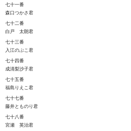
七十一番
森口つかさ君
七十二番
白戸 太朗君
七十三番
入江のぶこ君
七十四番
成清梨沙子君
七十五番
福島りえこ君
七十七番
藤井とものり君
七十八番
宮瀬 英治君