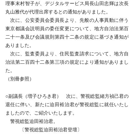
理事末村智子が、デジタルサービス局長山田忠輝は次長
丸山雅代が代理出席するとの通知がありました。
次に、公安委員会委員長より、先般の人事異動に伴う
東京都議会説明員の委任変更について、地方自治法第百
二十一条及び会議規則第四十二条の規定に基づき通知が
ありました。
次に、監査委員より、住民監査請求について、地方自
治法第二百四十二条第三項の規定により通知がありまし
た。
（別冊参照）
○副議長（増子ひろき君） 次に、警視総監緒方禎己君の
退任に伴い、新たに迫田裕治君が警視総監に就任いたし
ましたので、ご紹介いたします。
警視総監迫田裕治君。
〔警視総監迫田裕治君登壇〕