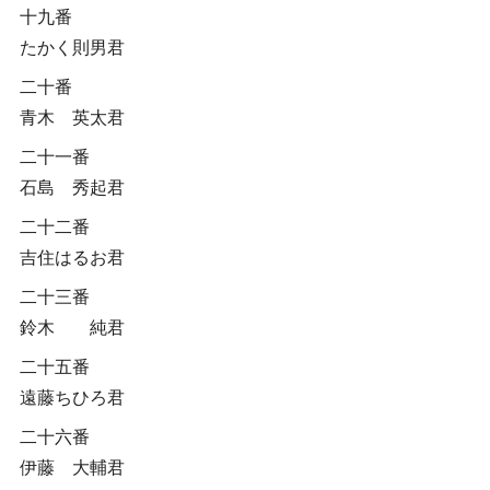
十九番
たかく則男君
二十番
青木 英太君
二十一番
石島 秀起君
二十二番
吉住はるお君
二十三番
鈴木 純君
二十五番
遠藤ちひろ君
二十六番
伊藤 大輔君