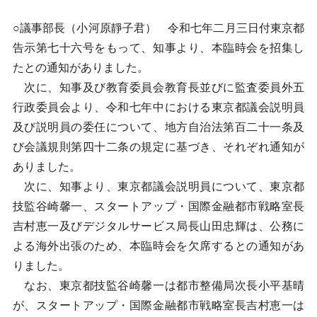
○議事部長（小河原靜子君） 令和七年二月三日付東京都
告示第七十六号をもって、知事より、本臨時会を招集し
たとの通知がありました。
次に、知事及び教育委員会教育長並びに監査委員外五
行政委員会より、令和七年中における東京都議会説明員
及び説明員の委任について、地方自治法第百二十一条及
び会議規則第四十二条の規定に基づき、それぞれ通知が
ありました。
次に、知事より、東京都議会説明員について、東京都
技監谷崎馨一、スタートアップ・国際金融都市戦略室長
吉村恵一及びデジタルサービス局長山田忠輝は、公務に
よる海外出張のため、本臨時会を欠席するとの通知があ
りました。
なお、東京都技監谷崎馨一は都市整備局次長小平基晴
が、スタートアップ・国際金融都市戦略室長吉村恵一は