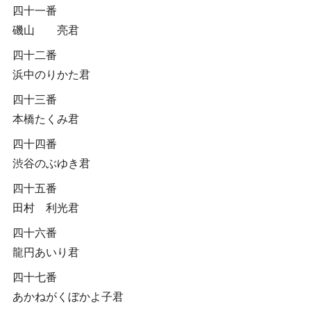
四十一番
磯山 亮君
四十二番
浜中のりかた君
四十三番
本橋たくみ君
四十四番
渋谷のぶゆき君
四十五番
田村 利光君
四十六番
龍円あいり君
四十七番
あかねがくぼかよ子君