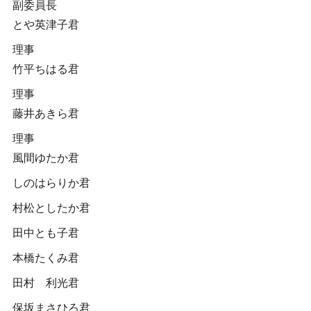
副委員長
とや英津子君
理事
竹平ちはる君
理事
藤井あきら君
理事
風間ゆたか君
しのはらりか君
村松としたか君
田中とも子君
本橋たくみ君
田村 利光君
保坂まさひろ君