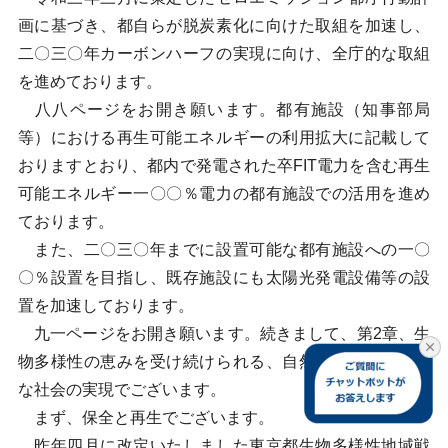
画に基づき、都自らが脱炭素化に向けた取組を加速し、
二〇三〇年カーボンハーフの実現に向け、全庁的な取組
を進めております。
八八ページをお開き願います。都有施設（知事部局
等）における再生可能エネルギーの利用拡大に記載して
おりますとおり、都内で発電された卒FIT電力を含む再生
可能エネルギー一〇〇％電力の都有施設での活用を進め
ております。
また、二〇三〇年までに設置可能な都有施設への一〇
〇％設置を目指し、既存施設にも太陽光発電設備等の設
置を加速しております。
九一ページをお開き願います。続きまして、第2章、生
物多様性の恵みを受け続けられる、自然と共生する豊か
な社会の実現でございます。
まず、保全と再生でございます。
昨年四月に改定いたしました東京都生物多様性地域戦