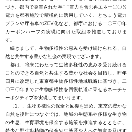
づき、都内で発電された卒FIT電力を含む再エネ一〇〇％
電力を都有施設で積極的に活用していく、とちょう電力
プランや庁有車のZEV化など、都庁における二〇三〇年
カーボンハーフの実現に向けた取組を推進しておりま
す。
続きまして、生物多様性の恵みを受け続けられる、自
然と共生する豊かな社会の実現でございます。
都は、将来にわたって生物多様性の恵みを受け続ける
ことのできる自然と共生する豊かな社会を目指し、昨年
四月に改定した東京都生物多様性地域戦略に基づき、二
〇三〇年までに生物多様性を回復軌道に乗せるネーチャ
ーポジティブを実現してまいります。
〔1〕、生物多様性の保全と回復を進め、東京の豊かな
自然を後世につなぐでは、地域の生態系や多様な生き物
の生息、生育環境を保全する施策を推進するとともに、
希少な野生動植物の保全や生態系や人への被害を及ぼす