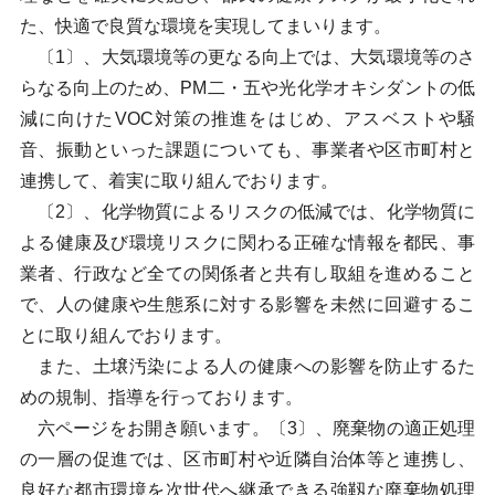
た、快適で良質な環境を実現してまいります。
〔1〕、大気環境等の更なる向上では、大気環境等のさ
らなる向上のため、PM二・五や光化学オキシダントの低
減に向けたVOC対策の推進をはじめ、アスベストや騒
音、振動といった課題についても、事業者や区市町村と
連携して、着実に取り組んでおります。
〔2〕、化学物質によるリスクの低減では、化学物質に
よる健康及び環境リスクに関わる正確な情報を都民、事
業者、行政など全ての関係者と共有し取組を進めること
で、人の健康や生態系に対する影響を未然に回避するこ
とに取り組んでおります。
また、土壌汚染による人の健康への影響を防止するた
めの規制、指導を行っております。
六ページをお開き願います。〔3〕、廃棄物の適正処理
の一層の促進では、区市町村や近隣自治体等と連携し、
良好な都市環境を次世代へ継承できる強靱な廃棄物処理