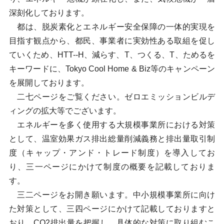
深刻化しております。
都は、脱炭素化とエネルギー安全保障の一体的実現を
目指す観点から、都民、事業者に実効性ある取組を促し
ていくため、HTT--H、減らす、T、つくる、T、ためるを
キーワードに、Tokyo Cool Home & Biz等のキャンペーン
を展開しております。
二七ページをご覧ください。ゼロエミッションビルデ
ィングの拡大等でございます。
エネルギーを多く使用する大規模事業所における対策
として、温室効果ガス排出総量削減義務と排出量取引制
度（キャップ・アンド・トレード制度）を導入してお
り、三一ページにかけて制度の概要を記載しておりま
す。
三二ページをお開き願います。中小規模事業所に向け
た対策として、三四ページにかけて記載しておりますと
おり、CO2排出量を把握し、具体的な対策に取り組むこ