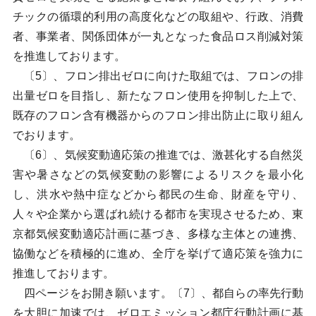
チックの循環的利用の高度化などの取組や、行政、消費
者、事業者、関係団体が一丸となった食品ロス削減対策
を推進しております。
〔5〕、フロン排出ゼロに向けた取組では、フロンの排
出量ゼロを目指し、新たなフロン使用を抑制した上で、
既存のフロン含有機器からのフロン排出防止に取り組ん
でおります。
〔6〕、気候変動適応策の推進では、激甚化する自然災
害や暑さなどの気候変動の影響によるリスクを最小化
し、洪水や熱中症などから都民の生命、財産を守り、
人々や企業から選ばれ続ける都市を実現させるため、東
京都気候変動適応計画に基づき、多様な主体との連携、
協働などを積極的に進め、全庁を挙げて適応策を強力に
推進しております。
四ページをお開き願います。〔7〕、都自らの率先行動
を大胆に加速では、ゼロエミッション都庁行動計画に基