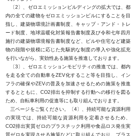
〔2〕、ゼロエミッションビルディングの拡大では、都
内の全ての建物をゼロエミッションビルにすることを目
指し、建築物環境計画書制度、キャップ・アンド・トレ
ード制度、地球温暖化対策報告書制度及び令和七年四月
施行の建築物環境報告書制度など、ビルや住宅など建築
物の段階や規模に応じた先駆的な制度の導入や強化拡充
を行いながら、実効性ある施策を推進しております。
〔3〕、ゼロエミッションモビリティの推進では、都内
を走る全ての自動車をZEV化すること等を目指し、イン
フラの確保やZEVの普及を加速させるための施策を推進
するとともに、CO2排出を抑制する行動への移行を図る
ため、自転車利用の促進等にも取り組んでおります。
三ページをご覧ください。〔4〕、持続可能な資源利用
の実現では、持続可能な資源利用を定着させるため、
CO2排出実質ゼロのプラスチック利用や食品ロス発生実
質ゼロを実現させる施策などに取り組んでおり、プラス