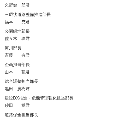
久野健一郎君
三環状道路整備推進部長
福本 充君
公園緑地部長
佐々木 珠君
河川部長
斉藤 有君
企画担当部長
山本 聡君
総合調整担当部長
黒田 慶樹君
建設DX推進・危機管理強化担当部長
砂田 覚君
道路保全担当部長