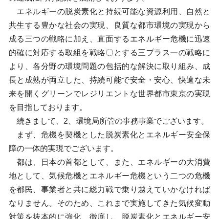
エネルギーの脱炭素化と持続可能な資源利用、自然と
共生する豊かな社会の実現、良質な都市環境の実現から
成る三つの戦略に加え、直面するエネルギー危機に迅速
的確に対応する取組を戦略〇とする三プラス一の戦略に
より、各分野の環境問題の包括的な解決に取り組み、成
長と成熟が両立した、持続可能で安全・安心、快適な未
来を開くグリーンでレジリエントな世界都市東京の実現
を目指しております。
続きまして、2、環境局所管の事務事業でございます。
まず、危機を契機とした脱炭素化とエネルギー安全保
障の一体的実現でございます。
都は、日本の首都として、また、エネルギーの大消費
地として、気候危機とエネルギー危機という二つの危機
を都民、事業者と共に総力戦で乗り越えていかなければ
なりません。そのため、これまで実施してきた気候変動
対策を抜本的に強化、徹底し、脱炭素化とエネルギー安