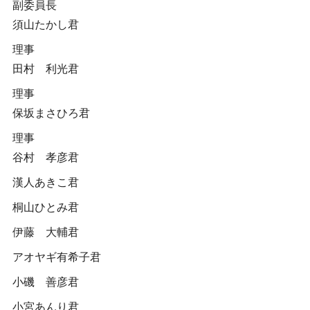
副委員長
須山たかし君
理事
田村 利光君
理事
保坂まさひろ君
理事
谷村 孝彦君
漢人あきこ君
桐山ひとみ君
伊藤 大輔君
アオヤギ有希子君
小磯 善彦君
小宮あんり君