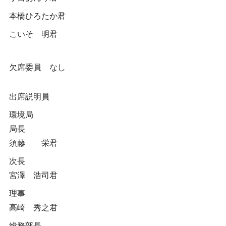
本橋ひろたか君
こいそ 明君
欠席委員 なし
出席説明員
環境局
局長
須藤 栄君
次長
宮澤 浩司君
理事
高崎 秀之君
総務部長