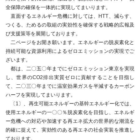
全保障の確保を一体的に実現してまいります。
直面するエネルギー危機に対しては、HTT、減らす、
つくる、ためるの取組の実効性を確保する戦略的広報及
び支援策等を展開しております。
二ページをお開き願います。エネルギーの脱炭素化と
持続可能な資源利用によるゼロエミッションの実現でご
ざいます。
都は、二〇五〇年までにゼロエミッション東京を実現
し、世界のCO2排出実質ゼロに貢献することを目指し
て、二〇三〇年までに温室効果ガスを半減するカーボン
ハーフを実現してまいります。
〔1〕、再生可能エネルギーの基幹エネルギー化では、
使用エネルギーの一〇〇％脱炭素化を目指し、エネルギ
ー危機への対応や加速する再エネ拡大の世界的な潮流を
的確に捉えて、実効性のある再エネの社会実装を推進し
ております。