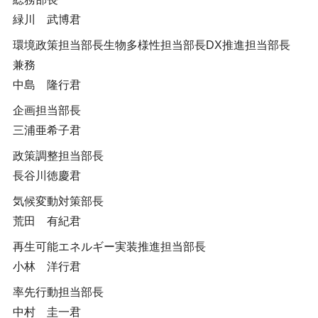
緑川 武博君
環境政策担当部長生物多様性担当部長DX推進担当部長
兼務
中島 隆行君
企画担当部長
三浦亜希子君
政策調整担当部長
長谷川徳慶君
気候変動対策部長
荒田 有紀君
再生可能エネルギー実装推進担当部長
小林 洋行君
率先行動担当部長
中村 圭一君