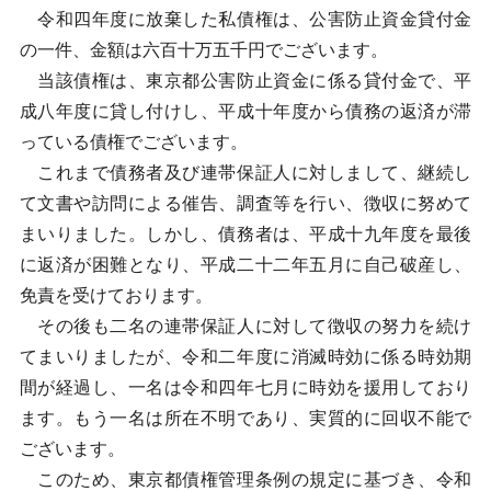
令和四年度に放棄した私債権は、公害防止資金貸付金
の一件、金額は六百十万五千円でございます。
当該債権は、東京都公害防止資金に係る貸付金で、平
成八年度に貸し付けし、平成十年度から債務の返済が滞
っている債権でございます。
これまで債務者及び連帯保証人に対しまして、継続し
て文書や訪問による催告、調査等を行い、徴収に努めて
まいりました。しかし、債務者は、平成十九年度を最後
に返済が困難となり、平成二十二年五月に自己破産し、
免責を受けております。
その後も二名の連帯保証人に対して徴収の努力を続け
てまいりましたが、令和二年度に消滅時効に係る時効期
間が経過し、一名は令和四年七月に時効を援用しており
ます。もう一名は所在不明であり、実質的に回収不能で
ございます。
このため、東京都債権管理条例の規定に基づき、令和