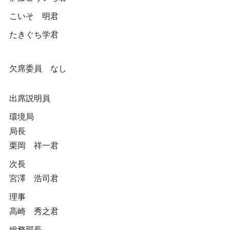
こいそ 明君
たきぐち学君
欠席委員 なし
出席説明員
環境局
局長
栗岡 祥一君
次長
宮澤 浩司君
理事
高崎 秀之君
総務部長