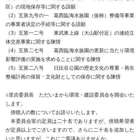
区）の現地保存等に関する請願
（2）五第九号の一 葛西臨海水族園（仮称）整備等事業
の事業者決定の手続等に関する請願
（3）五第一二号 東武東上線（大山駅付近）の連続立
体交差事業に関する陳情
（4）五第二七号 葛西臨海水族園の更新に当たり環境
影響評価の実施を求めることに関する陳情
（5）五第二八号 日比谷公園の歴史文化の尊重・再生
整備計画の保留・文化財としての保存に関する陳情
○里吉委員長 ただいまから環境・建設委員会を開会いた
します。
傍聴人の数についてお諮りいたします。
本委員会室の定員は二十名でありますが、傍聴希望者
が定員以上でございますので、さらに二十名を追加した
いと思いますが、これにご異議ありませんか。