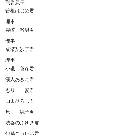
副委員長
曽根はじめ君
理事
柴崎 幹男君
理事
成清梨沙子君
理事
小磯 善彦君
漢人あきこ君
もり 愛君
山田ひろし君
原 純子君
渋谷のぶゆき君
伊藤こういち君