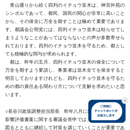
青山通りから続く四列のイチョウ並木は、神宮外苑の
シンボルであって、都民、国民の関心が非常に高いこと
から、その保全に万全を期すことは極めて重要でありま
す。都議会公明党には、四列イチョウ並木は枯らせてし
まうようなことがあってはならないとの声が多数寄せら
れております。四列のイチョウ並木を守るため、都とし
ても積極的な関与が求められます。
都は、昨年の五月、四列イチョウ並木の保全について
万全を期すよう要請し、事業者は並木全てを保全すると
明言しておりますけれども、四列イチョウ並木を守るた
めの都の責任ある関わり方について見解を求めたいと思
います。
○長谷川政策調整担当部長 昨年八月に出された本件環境
影響評価書案に関する審議会答申では、環境保全措置を
図るとともに継続して対策を講じていくことが重要であ