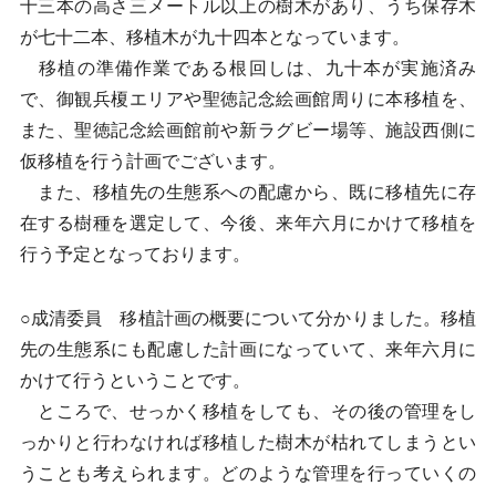
十三本の高さ三メートル以上の樹木があり、うち保存木
が七十二本、移植木が九十四本となっています。
移植の準備作業である根回しは、九十本が実施済み
で、御観兵榎エリアや聖徳記念絵画館周りに本移植を、
また、聖徳記念絵画館前や新ラグビー場等、施設西側に
仮移植を行う計画でございます。
また、移植先の生態系への配慮から、既に移植先に存
在する樹種を選定して、今後、来年六月にかけて移植を
行う予定となっております。
○成清委員 移植計画の概要について分かりました。移植
先の生態系にも配慮した計画になっていて、来年六月に
かけて行うということです。
ところで、せっかく移植をしても、その後の管理をし
っかりと行わなければ移植した樹木が枯れてしまうとい
うことも考えられます。どのような管理を行っていくの