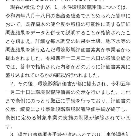
現在の状況ですが、1、本件環境影響評価については、
令和四年八月十八日の審議会総会でまとめられた答申に
おいて、既存樹木の健全度や移植の可能性に関する詳細
調査結果をデータと併せて説明することが指摘されたこ
とを踏まえ、詳細な毎木調査の結果や土壌、地下水等の
調査結果を盛り込んだ環境影響評価書素案が事業者から
提出されました。令和四年十二月二十六日の審議会総会
では、答申で指摘された内容がどのように評価書素案に
盛り込まれているかの確認が行われました。
2、その後、環境影響評価書が都に提出され、令和五年
一月二十日に環境影響評価書の公示を行いました。これ
まで条例にのっとり厳正に手続を行っており、評価書の
公示、縦覧により事業段階環境影響評価手続が終了し、
条例に定める対象事業の実施の制限が解除されていま
す。
3、現在は事後調査手続が進められており、事後調査計