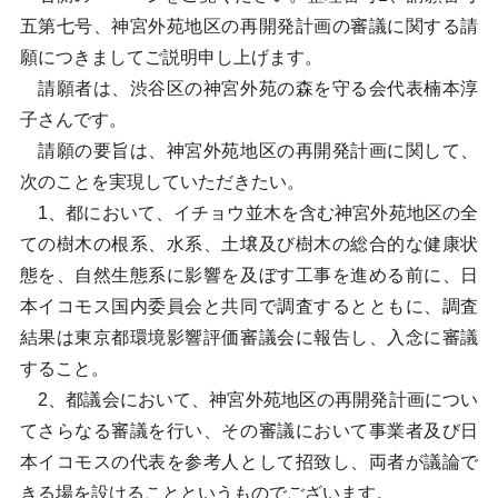
五第七号、神宮外苑地区の再開発計画の審議に関する請
願につきましてご説明申し上げます。
請願者は、渋谷区の神宮外苑の森を守る会代表楠本淳
子さんです。
請願の要旨は、神宮外苑地区の再開発計画に関して、
次のことを実現していただきたい。
1、都において、イチョウ並木を含む神宮外苑地区の全
ての樹木の根系、水系、土壌及び樹木の総合的な健康状
態を、自然生態系に影響を及ぼす工事を進める前に、日
本イコモス国内委員会と共同で調査するとともに、調査
結果は東京都環境影響評価審議会に報告し、入念に審議
すること。
2、都議会において、神宮外苑地区の再開発計画につい
てさらなる審議を行い、その審議において事業者及び日
本イコモスの代表を参考人として招致し、両者が議論で
きる場を設けることというものでございます。