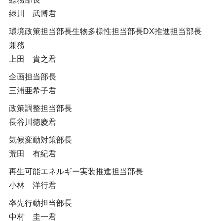
緑川 武博君
環境政策担当部長生物多様性担当部長DX推進担当部長
兼務
上田 貴之君
企画担当部長
三浦亜希子君
政策調整担当部長
長谷川徳慶君
気候変動対策部長
荒田 有紀君
再生可能エネルギー実装推進担当部長
小林 洋行君
率先行動担当部長
中村 圭一君