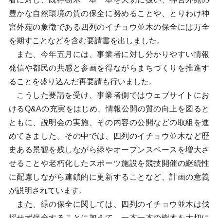
豊かな自然環境の質の保全に努めることや、とりわけ神
宮外苑の象徴である四列のイチョウ並木の保全には万全
を期すことなどを含む要請書を出しました。
また、今年五月には、事業者に対し分かりやすい情報
発信や都民の共感と参画を得ながらまちづくりを推進す
ることを盛り込んだ再要請も行いました。
こうした要請を受け、事業者側ではウェブサイトにお
けるQ&Aの充実をはじめ、情報公開の質の向上を図ると
ともに、説明会の実施、その内容の公開などの取組を進
めてきました。その中では、四列のイチョウ並木など歴
史ある景観を残しながら緑やオープンスペースを増大さ
せることや老朽化したスポーツ施設を競技開催の継続性
に配慮しながら連鎖的に更新することなど、計画の意義
が説明されています。
また、緑の保全に関しては、四列のイチョウ並木は伐
採せず保全することに加えて、一本一本の樹木を大切に