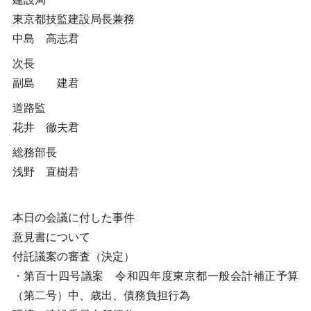
東京都技監建設局長兼務
中島 高志君
次長
副島 建君
道路監
花井 徹夫君
総務部長
浅野 直樹君
本日の会議に付した事件
意見書について
付託議案の審査（決定）
・第百十四号議案 令和四年度東京都一般会計補正予算
（第二号）中、歳出、債務負担行為