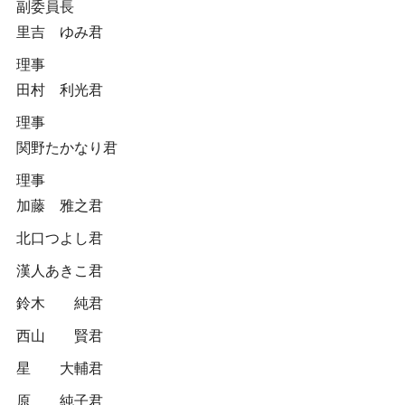
副委員長
里吉 ゆみ君
理事
田村 利光君
理事
関野たかなり君
理事
加藤 雅之君
北口つよし君
漢人あきこ君
鈴木 純君
西山 賢君
星 大輔君
原 純子君