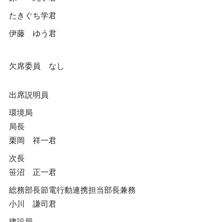
たきぐち学君
伊藤 ゆう君
欠席委員 なし
出席説明員
環境局
局長
栗岡 祥一君
次長
笹沼 正一君
総務部長節電行動連携担当部長兼務
小川 謙司君
建設局