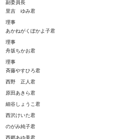
副委員長
里吉 ゆみ君
理事
あかねがくぼかよ子君
理事
舟坂ちかお君
理事
斉藤やすひろ君
西野 正人君
原田あきら君
細谷しょうこ君
西沢けいた君
のがみ純子君
西郷あゆ美君