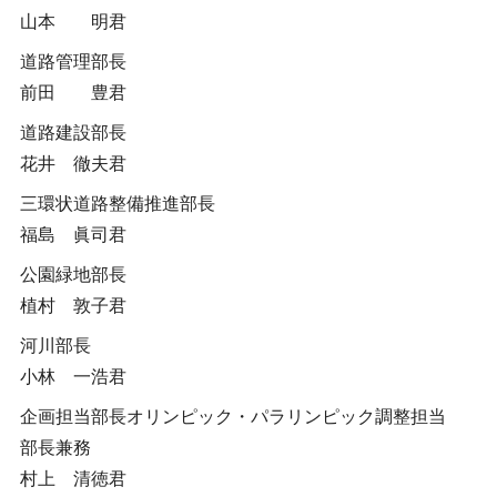
山本 明君
道路管理部長
前田 豊君
道路建設部長
花井 徹夫君
三環状道路整備推進部長
福島 眞司君
公園緑地部長
植村 敦子君
河川部長
小林 一浩君
企画担当部長オリンピック・パラリンピック調整担当
部長兼務
村上 清徳君