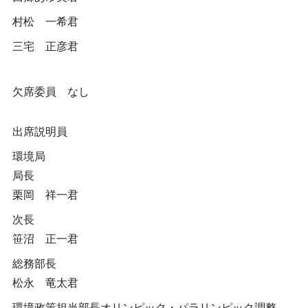
村松 一希君
三宅 正彦君
欠席委員 なし
出席説明員
環境局
局長
栗岡 祥一君
次長
笹沼 正一君
総務部長
松永 竜太君
環境政策担当部長オリンピック・パラリンピック調整