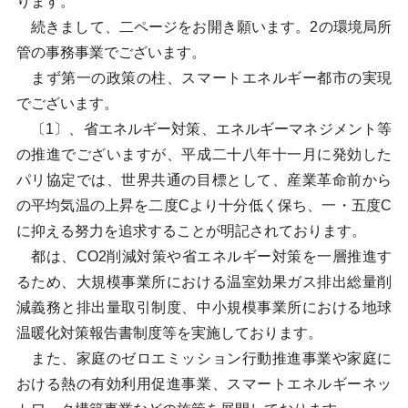
ります。
続きまして、二ページをお開き願います。2の環境局所
管の事務事業でございます。
まず第一の政策の柱、スマートエネルギー都市の実現
でございます。
〔1〕、省エネルギー対策、エネルギーマネジメント等
の推進でございますが、平成二十八年十一月に発効した
パリ協定では、世界共通の目標として、産業革命前から
の平均気温の上昇を二度Cより十分低く保ち、一・五度C
に抑える努力を追求することが明記されております。
都は、CO2削減対策や省エネルギー対策を一層推進す
るため、大規模事業所における温室効果ガス排出総量削
減義務と排出量取引制度、中小規模事業所における地球
温暖化対策報告書制度等を実施しております。
また、家庭のゼロエミッション行動推進事業や家庭に
おける熱の有効利用促進事業、スマートエネルギーネッ