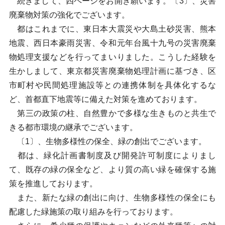
続きまして、四ページをお開き願います。〔3〕、災害
廃棄物対策の強化でございます。
都はこれまでに、東日本大震災や大島土砂災害、熊本
地震、西日本豪雨災害、令和元年台風十九号の災害廃棄
物処理支援などを行ってまいりました。こうした経験を
生かしまして、東京都災害廃棄物処理計画に基づき、区
市町村や民間処理施設等との連携体制を具体化するな
ど、首都直下地震等に備えた対策を進めております。
第三の政策の柱、自然豊かで多様な生きものと共生で
きる都市環境の継承でございます。
〔1〕、生物多様性の保全、緑の創出でございます。
都は、緑化計画書制度及び開発許可制度によりまし
て、既存の緑の保全など、より質の高い緑を確保する施
策を推進しております。
また、新たな緑の創出に向け、生物多様性の保全にも
配慮した緑施策の取り組みを行っております。