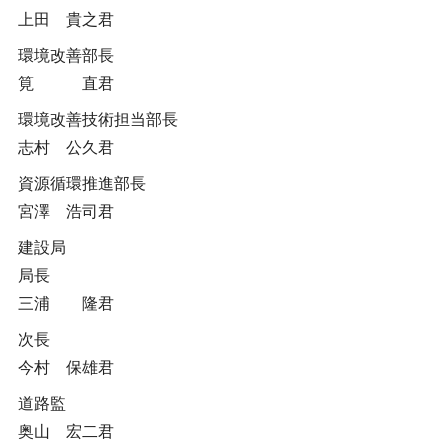
上田 貴之君
環境改善部長
筧 直君
環境改善技術担当部長
志村 公久君
資源循環推進部長
宮澤 浩司君
建設局
局長
三浦 隆君
次長
今村 保雄君
道路監
奥山 宏二君