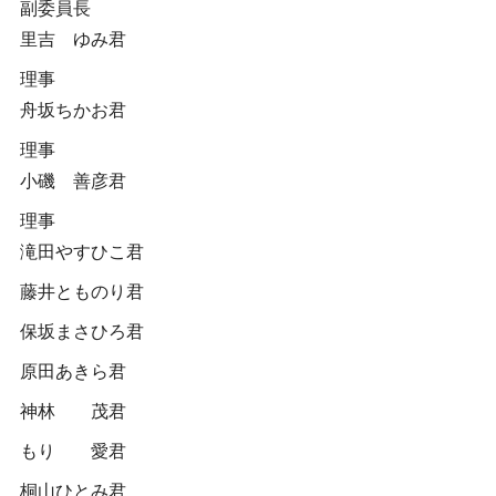
副委員長
里吉 ゆみ君
理事
舟坂ちかお君
理事
小磯 善彦君
理事
滝田やすひこ君
藤井とものり君
保坂まさひろ君
原田あきら君
神林 茂君
もり 愛君
桐山ひとみ君