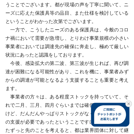
うことでございます。都が現場の声を丁寧に聞いて、ニ
ーズに応えた保護具等の品目、また仕様を検討している
ということがわかった次第でございます。
一方で、こうしたニーズのある保護具は、今般のコロ
ナ禍において需要が急増し、とりわけ事業規模の小さい
事業者においては調達先の確保に奔走し、極めて厳しい
状況にあったと認識をしております。
今後、感染拡大の第二波、第三波が生じれば、再び調
達が困難になる可能性があり、これを機に、事業者みず
からの調達が可能となるよう支援することも重要と考え
ます。
事業者の方々は、ある程度ストックを持っていて、そ
れで二月、三月、四月ぐらいまでは確保していたんです
けど、だんだんやっぱりストックがなくなってきて、都
の支援が必要であったということですけど、これからま
たずっと先のことを考えると、都は業界団体に対して継