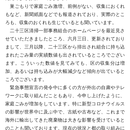
巣ごもりで家庭ごみ激増、前例がない、収集におくれ
もなど、新聞紙面などでも報道されており、実際のとこ
ろも、収集のおくれも生じているとも聞いています。
二十三区清掃一部事務組合のホームページを最近見さ
せていただきましたところ、六月三日、更新されており
まして、三月以降、二十三区から排出され組合に持ち込
まれたごみ量の実績数値も出されているところでござい
ます。こういった数値を見てみても、区の収集分は増
加、あるいは持ち込みが大幅減少など傾向が出ていると
ころでございます。
緊急事態宣言の発令中に多くの方が外出の自粛やテレ
ワークに取り組んだこともあり、今申し上げたように、
家庭ごみが増加をしています。特に新型コロナウイルス
の影響が世界中に及ぶ中で、古紙や古布など、これまで
海外に輸出してきた廃棄物は大きな影響を受けていると
のことも聞いております。現在の状況と都の取り組みに