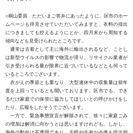
○桐山委員 ただいまご答弁にあったように、区市のホー
ムページも拝見させていただいてみますと、衣料の排出
につきましても控えるようにとか、四月末から周知する
傾向なども見受けられたところです。
通常は古着として主に海外に輸出されるなど、ことし
は新型ウイルスの影響で物流が滞り、リサイクル業者が
引き受けられる量が限界に近づいているなどとも伺って
いるところでございます。
衣がえの季節とも重なり、大型連休中の収集量は前年
度を上回っているとも聞いております。区市でも、でき
るだけ家庭での保管に協力してほしいとの呼びかけをし
たり、広報をしたそうでございます。
一方で、緊急事態宣言が解除されて、徐々に家庭ごみ
の増加は解消に向かうとは思いますけれども、しかし、
海外の動向は不透明であり、古紙や古布が今後も排出抑