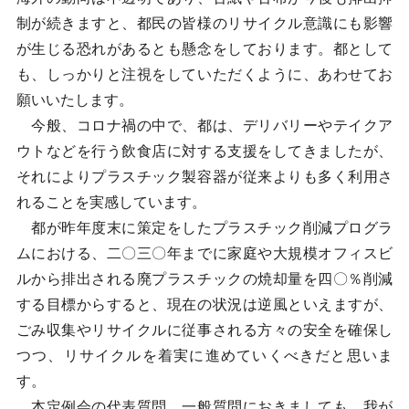
制が続きますと、都民の皆様のリサイクル意識にも影響
が生じる恐れがあるとも懸念をしております。都として
も、しっかりと注視をしていただくように、あわせてお
願いいたします。
今般、コロナ禍の中で、都は、デリバリーやテイクア
ウトなどを行う飲食店に対する支援をしてきましたが、
それによりプラスチック製容器が従来よりも多く利用さ
れることを実感しています。
都が昨年度末に策定をしたプラスチック削減プログラ
ムにおける、二〇三〇年までに家庭や大規模オフィスビ
ルから排出される廃プラスチックの焼却量を四〇％削減
する目標からすると、現在の状況は逆風といえますが、
ごみ収集やリサイクルに従事される方々の安全を確保し
つつ、リサイクルを着実に進めていくべきだと思いま
す。
本定例会の代表質問、一般質問におきましても、我が