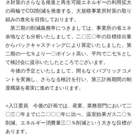
ネ対策のさらなる推進と再生可能エネルギーの利用拡大
の両輪でCO2削減を推進する、大規模事業所対策の取り
組みの進化を目指しております。
第三期の削減義務率につきましては、事業所の省エネ
余地なども分析いたしまして、二〇三〇年の目標排出量
からバックキャスティングにより算定いたしました。第
二期の一七％より一〇ポイント高い、平均で二七％とし
て検討会に提示いたしたところでございます。
今後の予定といたしまして、間もなくパブリックコメ
ントを実施し、さらなる検討を行い、第三計画期間の制
度構築を着実に進めてまいります。
○入江委員 今後の計画では、産業、業務部門において二
〇三〇年までに二〇〇〇年に比べ、温室効果ガス二〇％
削減、エネルギー消費量三〇％削減という大きな目標が
あります。