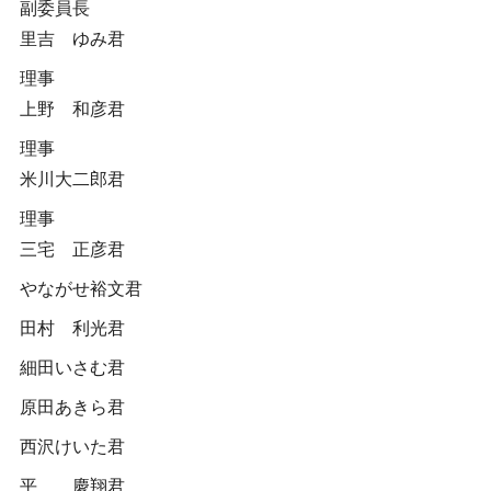
副委員長
里吉 ゆみ君
理事
上野 和彦君
理事
米川大二郎君
理事
三宅 正彦君
やながせ裕文君
田村 利光君
細田いさむ君
原田あきら君
西沢けいた君
平 慶翔君