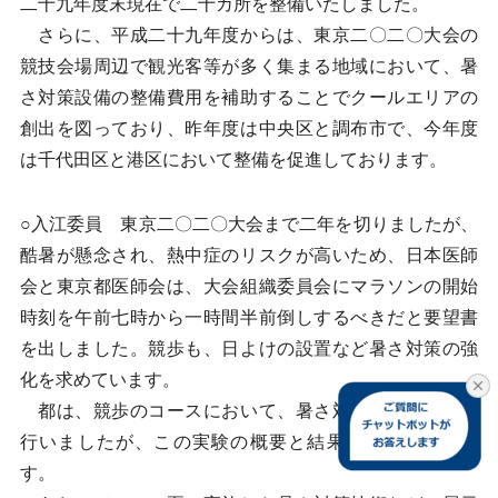
二十九年度末現在で二十カ所を整備いたしました。
さらに、平成二十九年度からは、東京二〇二〇大会の
競技会場周辺で観光客等が多く集まる地域において、暑
さ対策設備の整備費用を補助することでクールエリアの
創出を図っており、昨年度は中央区と調布市で、今年度
は千代田区と港区において整備を促進しております。
○入江委員 東京二〇二〇大会まで二年を切りましたが、
酷暑が懸念され、熱中症のリスクが高いため、日本医師
会と東京都医師会は、大会組織委員会にマラソンの開始
時刻を午前七時から一時間半前倒しするべきだと要望書
を出しました。競歩も、日よけの設置など暑さ対策の強
化を求めています。
都は、競歩のコースにおいて、暑さ対策の実証実験を
行いましたが、この実験の概要と結果について伺いま
す。