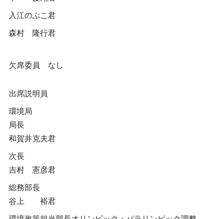
入江のぶこ君
森村 隆行君
欠席委員 なし
出席説明員
環境局
局長
和賀井克夫君
次長
吉村 憲彦君
総務部長
谷上 裕君
環境政策担当部長オリンピック・パラリンピック調整