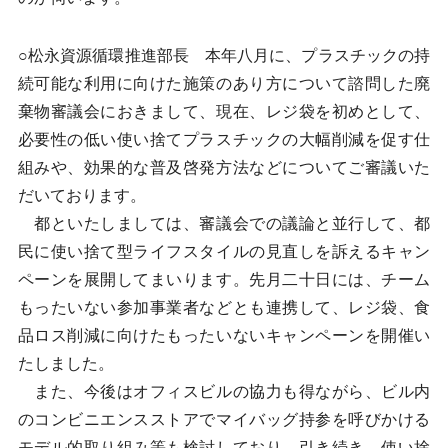
○松永資源循環推進部長 本年八月に、プラスチックの持
続可能な利用に向けた施策のあり方について諮問した廃
棄物審議会におきまして、現在、レジ袋を初めとして、
必要性の低い使い捨てプラスチックの大幅削減を促す仕
組みや、効果的な普及啓発方法などについてご審議いた
だいております。
都といたしましては、審議会での議論と並行して、都
民に使い捨て型ライフスタイルの見直しを訴えるキャン
ペーンを展開してまいります。先月二十日には、チーム
もったいない参加事業者などとも連携して、レジ袋、食
品ロス削減に向けたもったいないキャンペーンを開催い
たしました。
また、今後はオフィスビルの協力も得ながら、ビル内
のコンビニエンスストアでマイバッグ持参を呼びかける
モデル的取り組み等も検討しており、引き続き、使い捨