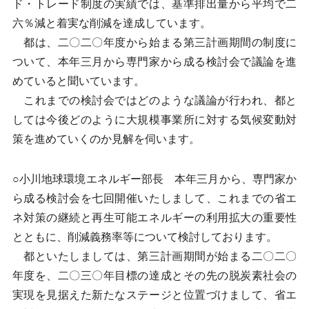
ド・トレード制度の実績では、基準排出量から平均で二
六％減と着実な削減を達成しています。
都は、二〇二〇年度から始まる第三計画期間の制度に
ついて、本年三月から専門家から成る検討会で議論を進
めていると聞いています。
これまでの検討会ではどのような議論が行われ、都と
しては今後どのように大規模事業所に対する気候変動対
策を進めていくのか見解を伺います。
○小川地球環境エネルギー部長 本年三月から、専門家か
ら成る検討会を七回開催いたしまして、これまでの省エ
ネ対策の継続と再生可能エネルギーの利用拡大の重要性
とともに、削減義務率等について検討しております。
都といたしましては、第三計画期間が始まる二〇二〇
年度を、二〇三〇年目標の達成とその先の脱炭素社会の
実現を見据えた新たなステージと位置づけまして、省エ