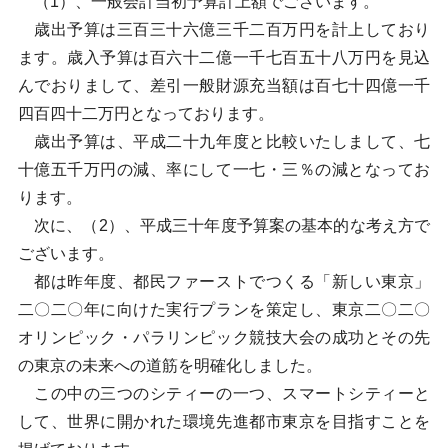
（1）、一般会計当初予算計上額でございます。
歳出予算は三百三十六億三千二百万円を計上しており
ます。歳入予算は百六十二億一千七百五十八万円を見込
んでおりまして、差引一般財源充当額は百七十四億一千
四百四十二万円となっております。
歳出予算は、平成二十九年度と比較いたしまして、七
十億五千万円の減、率にして一七・三％の減となってお
ります。
次に、（2）、平成三十年度予算案の基本的な考え方で
ございます。
都は昨年度、都民ファーストでつくる「新しい東京」
二〇二〇年に向けた実行プランを策定し、東京二〇二〇
オリンピック・パラリンピック競技大会の成功とその先
の東京の未来への道筋を明確化しました。
この中の三つのシティーの一つ、スマートシティーと
して、世界に開かれた環境先進都市東京を目指すことを