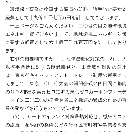
す。
環境保全事業に従事する職員の給料、諸手当に要する
経費として十九億四千七百万円を計上してございます。
一三ページをごらんください。二つ目の目の地球環境
エネルギー費でございまして、地球環境エネルギー対策
に要する経費として六十億三千九百万円を計上しており
ます。
右側の概要欄ですが、1、地球温暖化対策の（2）、大
規模事業所に対する削減義務と排出量取引制度の運用
は、東京都キャップ・アンド・トレード制度の運用に加
えまして、東京二〇二〇大会の開閉会式の四日間に都内
のＣＯ2排出を実質ゼロにする東京ゼロカーボンフォーデ
ーズイン二〇二〇の準備や省エネ機運の醸成のための普
及啓発などを行うものでございます。
（5）、ヒートアイランド対策暑熱対応は、微細ミスト
の設置、花や緑の整備などを行う区市町村や事業者を支