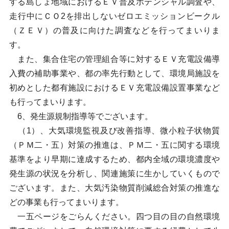
する島しょ地域におけるＥＶ普及ポテンシャル調査や、
走行中にＣＯ2を排出しないゼロエミッションビークル
（ＺＥＶ）の普及に向けた調査などを行ってまいりま
す。
また、集合住宅の管理組合等に対するＥＶ充電設備導
入費の補助事業や、都の率先行動として、環境局施設を
初めとした都有施設におけるＥＶ充電設備設置事業など
も行ってまいります。
6、発生源規制指導等でございます。
（1）、大気環境監視及び改善指導、微小粒子状物質
（ＰＭ二・五）対策の推進は、ＰＭ二・五に関する環境
基準をより早期に達成するため、都内全域の環境濃度や
発生源の状況を分析し、関連施策に生かしていくもので
ございます。また、大気汚染物質削減総合対策の推進な
どの事業も行ってまいります。
一五ページをごらんください。四つ目の目の自然環境