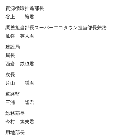
資源循環推進部長
谷上 裕君
調整担当部長スーパーエコタウン担当部長兼務
風祭 英人君
建設局
局長
西倉 鉄也君
次長
片山 謙君
道路監
三浦 隆君
総務部長
今村 篤夫君
用地部長