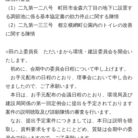
（1）二九第一二八号 町田市金森六丁目の地下に設置す
る調節池に係る基本協定書の効力停止に関する陳情
（2）二九第一三三号 都立横網町公園内のトイレの改善
に関する陳情
○田の上委員長 ただいまから環境・建設委員会を開会い
たします。
初めに、会期中の委員会日程について申し上げます。
お手元配布の日程のとおり、理事会において申し合わ
せましたので、ご了承願います。
本日は、お手元配布の会議日程のとおり、環境局及び
建設局関係の第一回定例会に提出を予定されております
案件の説明聴取及び請願陳情の審査を行います。
なお、提出予定案件につきましては、本日は説明を聴
取し、資料要求をすることにとどめ、質疑は会期中の委
員会で行いますので、ご了承願います。