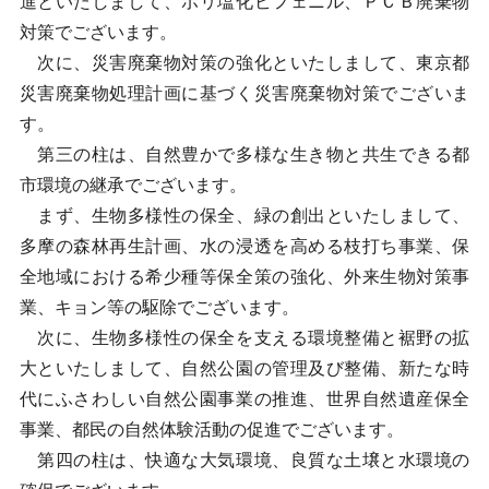
進といたしまして、ポリ塩化ビフェニル、ＰＣＢ廃棄物
対策でございます。
次に、災害廃棄物対策の強化といたしまして、東京都
災害廃棄物処理計画に基づく災害廃棄物対策でございま
す。
第三の柱は、自然豊かで多様な生き物と共生できる都
市環境の継承でございます。
まず、生物多様性の保全、緑の創出といたしまして、
多摩の森林再生計画、水の浸透を高める枝打ち事業、保
全地域における希少種等保全策の強化、外来生物対策事
業、キョン等の駆除でございます。
次に、生物多様性の保全を支える環境整備と裾野の拡
大といたしまして、自然公園の管理及び整備、新たな時
代にふさわしい自然公園事業の推進、世界自然遺産保全
事業、都民の自然体験活動の促進でございます。
第四の柱は、快適な大気環境、良質な土壌と水環境の