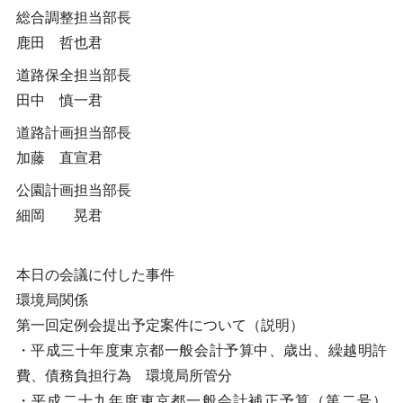
総合調整担当部長
鹿田 哲也君
道路保全担当部長
田中 慎一君
道路計画担当部長
加藤 直宣君
公園計画担当部長
細岡 晃君
本日の会議に付した事件
環境局関係
第一回定例会提出予定案件について（説明）
・平成三十年度東京都一般会計予算中、歳出、繰越明許
費、債務負担行為 環境局所管分
・平成二十九年度東京都一般会計補正予算（第二号）