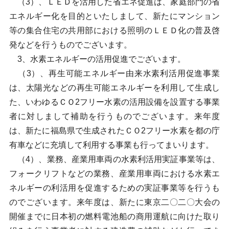
（3）、ＬＥＤを活用した省エネ促進は、家庭部門の省
エネルギー化を目的といたしまして、新たにマンション
等の集合住宅の共用部における照明のＬＥＤ化の普及啓
発などを行うものでございます。
3、水素エネルギーの活用促進でございます。
（3）、再生可能エネルギー由来水素利活用促進事業
は、太陽光などの再生可能エネルギーを利用して生成し
た、いわゆるＣＯ2フリー水素の活用設備を設置する事業
者に対しまして補助を行うものでございます。来年度
は、新たに福島県で生成されたＣＯ2フリー水素を都の庁
有車などに充填して利用する事業も行ってまいります。
（4）、業務、産業用車両の水素利活用実証事業等は、
フォークリフトなどの業務、産業用車両における水素エ
ネルギーの利活用を促進するための実証事業等を行うも
のでございます。来年度は、新たに東京二〇二〇大会の
開催までに日本初の燃料電池船の商用運航に向けた取り