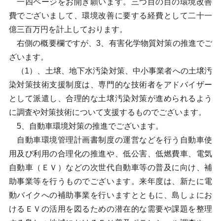
一四ページをお開き願います。三つ目の目の環境改善
費でございまして、環境改善に要する経費として二十一
億三百万円を計上しております。
右側の概要欄ですが、3、有害化学物質対策の推進でご
ざいます。
（1）、土壌、地下水汚染対策、中小事業者への土壌汚
染対策技術支援制度は、専門的な技術者をアドバイザー
として派遣し、合理的な土壌汚染対策が進められるよう
に調査や対策技術について支援するものでございます。
5、自動車環境対策の推進でございます。
自動車環境管理計画書制度の運営などを行う自動車使
用及び利用の合理化の推進や、低公害、低燃費車、電気
自動車（ＥＶ）などの次世代自動車等の普及に向け、補
助事業等を行うものでございます。来年度は、新たに電
動バイクへの補助事業を行いますとともに、島しょにお
けるＥＶの活用を図るための潜在的な需要や課題を整理