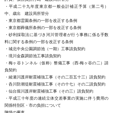
・平成二十九年度東京都一般会計補正予算（第二号）
中、歳出 建設局所管分
・東京都霊園条例の一部を改正する条例
・東京都葬儀所条例の一部を改正する条例
・砂利採取法に基づき河川管理者が行う事務に係る手数
料に関する条例の一部を改正する条例
・城北中央公園調節池（一期）工事請負契約
・境川金森調節池工事請負契約
・梅ヶ谷トンネル（仮称）整備工事（西-梅ヶ谷の二）請
負契約
・綾瀬川護岸耐震補強工事（その二百五十三）請負契約
・呑川防潮堤耐震補強工事（その十七）その二請負契約
・仙台堀川護岸耐震補強工事（その三）請負契約
・平成三十年度の連続立体交差事業の実施に伴う費用の
関係特別区・市の負担について
陳情の審査