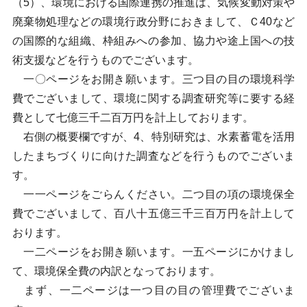
（5）、環境における国際連携の推進は、気候変動対策や
廃棄物処理などの環境行政分野におきまして、Ｃ40など
の国際的な組織、枠組みへの参加、協力や途上国への技
術支援などを行うものでございます。
一〇ページをお開き願います。三つ目の目の環境科学
費でございまして、環境に関する調査研究等に要する経
費として七億三千二百万円を計上しております。
右側の概要欄ですが、4、特別研究は、水素蓄電を活用
したまちづくりに向けた調査などを行うものでございま
す。
一一ページをごらんください。二つ目の項の環境保全
費でございまして、百八十五億三千三百万円を計上して
おります。
一二ページをお開き願います。一五ページにかけまし
て、環境保全費の内訳となっております。
まず、一二ページは一つ目の目の管理費でございま