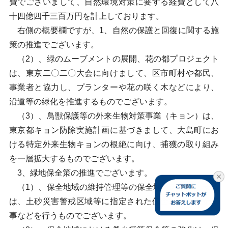
費でございまして、自然環境対策に要する経費として八
十四億四千三百万円を計上しております。
右側の概要欄ですが、1、自然の保護と回復に関する施
策の推進でございます。
（2）、緑のムーブメントの展開、花の都プロジェクト
は、東京二〇二〇大会に向けまして、区市町村や都民、
事業者と協力し、プランターや花の咲く木などにより、
沿道等の緑化を推進するものでございます。
（3）、鳥獣保護等の外来生物対策事業（キョン）は、
東京都キョン防除実施計画に基づきまして、大島町にお
ける特定外来生物キョンの根絶に向け、捕獲の取り組み
を一層拡大するものでございます。
3、緑地保全策の推進でございます。
（1）、保全地域の維持管理等の保全地域の安全・安心
は、土砂災害警戒区域等に指定された保全地域の対策工
事などを行うものでございます。